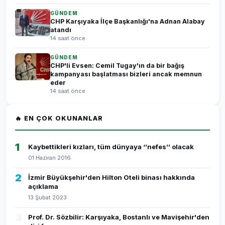
GÜNDEM
CHP Karşıyaka İlçe Başkanlığı'na Adnan Alabay
atandı
14 saat önce
GÜNDEM
CHP'li Evsen: Cemil Tugay'ın da bir bağış
kampanyası başlatması bizleri ancak memnun
eder
14 saat önce
🔥 EN ÇOK OKUNANLAR
1
Kaybettikleri kızları, tüm dünyaya ‘’nefes’’ olacak
01 Haziran 2016
2
İzmir Büyükşehir'den Hilton Oteli binası hakkında
açıklama
13 Şubat 2023
3
Prof. Dr. Sözbilir: Karşıyaka, Bostanlı ve Mavişehir'den