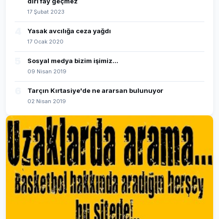
diri fay geçmez
17 Şubat 2023
4
Yasak avcılığa ceza yağdı
17 Ocak 2020
5
Sosyal medya bizim işimiz...
09 Nisan 2019
6
Tarçın Kırtasiye'de ne ararsan bulunuyor
02 Nisan 2019