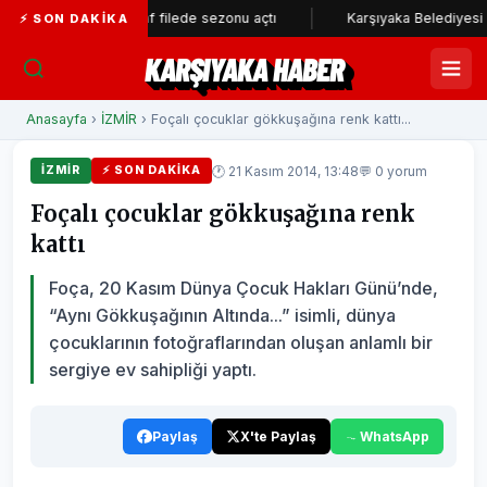
Kaf Kaf filede sezonu açtı
Karşıyaka Belediyesi SGK borçlar
⚡ SON DAKIKA
KARŞIYAKA HABER
Anasayfa
›
İZMİR
› Foçalı çocuklar gökkuşağına renk kattı...
🕐 21 Kasım 2014, 13:48
💬 0 yorum
İZMİR
⚡ SON DAKIKA
Foçalı çocuklar gökkuşağına renk
kattı
Foça, 20 Kasım Dünya Çocuk Hakları Günü’nde,
“Aynı Gökkuşağının Altında...” isimli, dünya
çocuklarının fotoğraflarından oluşan anlamlı bir
sergiye ev sahipliği yaptı.
Paylaş
X'te Paylaş
WhatsApp