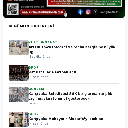
📅 GÜNÜN HABERLERI
KÜLTÜR-SANAT
Art Un Town fotoğraf ve resim sergisine büyük
ilgi...
11 dakika önce
SPOR
Kaf Kaf filede sezonu açtı
14 saat önce
GÜNDEM
Karşıyaka Belediyesi SGK borçlarına karşılık
taşınmazları teminat gösterecek
14 saat önce
SPOR
Karşıyaka Muhaymin Mustafa'yı açıkladı
14 saat önce