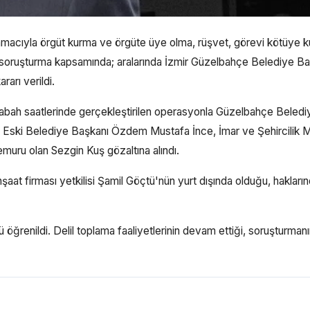
amacıyla örgüt kurma ve örgüte üye olma, rüşvet, görevi kötüye k
n soruşturma kapsamında; aralarında İzmir Güzelbahçe Belediye Ba
arı verildi.
 sabah saatlerinde gerçekleştirilen operasyonla Güzelbahçe Beledi
Eski Belediye Başkanı Özdem Mustafa İnce, İmar ve Şehircilik 
uru olan Sezgin Kuş gözaltına alındı.
at firması yetkilisi Şamil Göçtü'nün yurt dışında olduğu, hakları
 öğrenildi. Delil toplama faaliyetlerinin devam ettiği, soruşturman