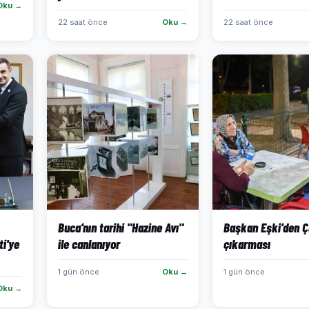
Oku →
22 saat önce
Oku →
22 saat önce
Buca’nın tarihi "Hazine Avı"
Başkan Eşki’den 
ti'ye
ile canlanıyor
çıkarması
1 gün önce
Oku →
1 gün önce
Oku →