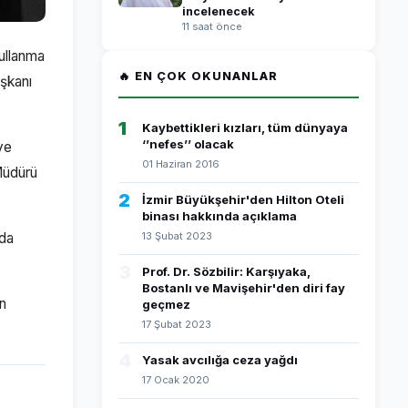
incelenecek
11 saat önce
ullanma
🔥 EN ÇOK OKUNANLAR
şkanı
1
Kaybettikleri kızları, tüm dünyaya
‘’nefes’’ olacak
ye
01 Haziran 2016
Müdürü
2
İzmir Büyükşehir'den Hilton Oteli
binası hakkında açıklama
nda
13 Şubat 2023
3
Prof. Dr. Sözbilir: Karşıyaka,
Bostanlı ve Mavişehir'den diri fay
ın
geçmez
17 Şubat 2023
4
Yasak avcılığa ceza yağdı
17 Ocak 2020