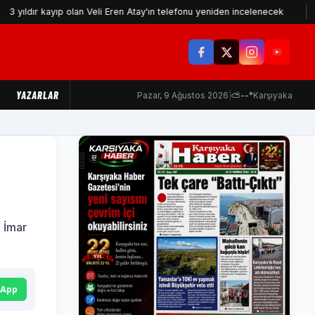
dır kayıp olan Veli Eren Atay'ın telefonu yeniden incelenecek
İzmi
YAZARLAR
Pazar, 9 Ağustos 2026
|
⛅
--°
Karşıyaka
 İmar
sApp