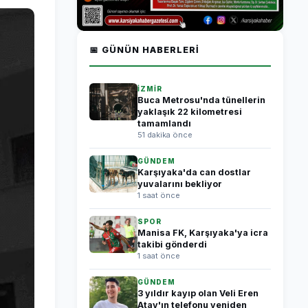
📅 GÜNÜN HABERLERI
İZMİR
Buca Metrosu'nda tünellerin
yaklaşık 22 kilometresi
tamamlandı
51 dakika önce
GÜNDEM
Karşıyaka'da can dostlar
yuvalarını bekliyor
1 saat önce
SPOR
Manisa FK, Karşıyaka'ya icra
takibi gönderdi
1 saat önce
GÜNDEM
3 yıldır kayıp olan Veli Eren
Atay'ın telefonu yeniden