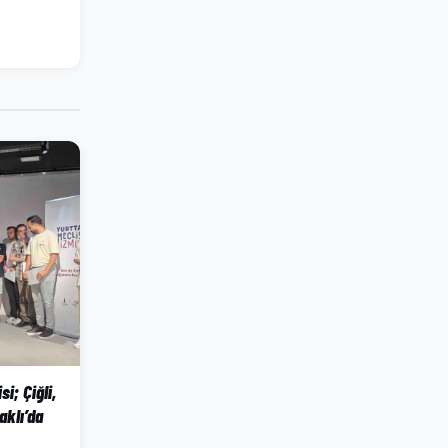
si; Çiğli,
aklı’da