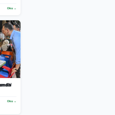
Oku →
Çamdibi
Oku →