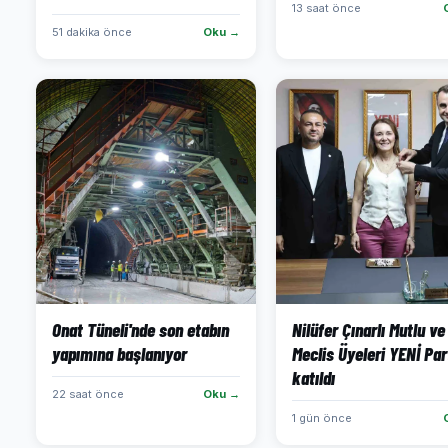
13 saat önce
51 dakika önce
Oku →
Onat Tüneli'nde son etabın
Nilüfer Çınarlı Mutlu ve
yapımına başlanıyor
Meclis Üyeleri YENİ Par
katıldı
22 saat önce
Oku →
1 gün önce