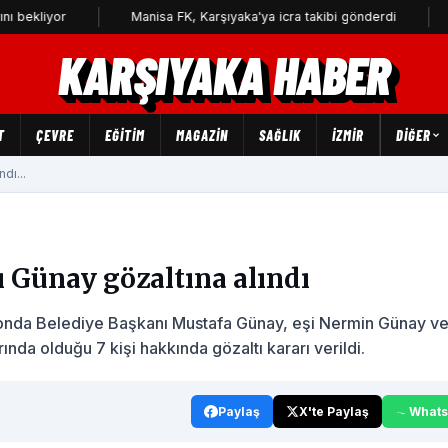
iyor
Manisa FK, Karşıyaka'ya icra takibi gönderdi
3 yıl
KARŞIYAKA HABER
T
ÇEVRE
EĞİTİM
MAGAZİN
SAĞLIK
İZMİR
DIĞER
dı...
 Günay gözaltına alındı
nda Belediye Başkanı Mustafa Günay, eşi Nermin Günay ve
nda olduğu 7 kişi hakkında gözaltı kararı verildi.
Paylaş
X'te Paylaş
What