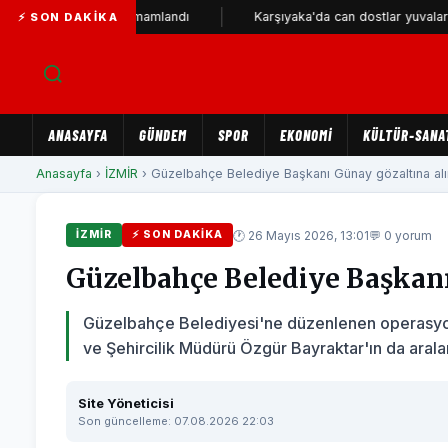
2 kilometresi tamamlandı
Karşıyaka'da can dostlar yuvalarını bekl
⚡ SON DAKIKA
ANASAYFA
GÜNDEM
SPOR
EKONOMİ
KÜLTÜR-SANA
Anasayfa
›
İZMİR
› Güzelbahçe Belediye Başkanı Günay gözaltına alın
🕐 26 Mayıs 2026, 13:01
💬 0 yorum
İZMİR
⚡ SON DAKIKA
Güzelbahçe Belediye Başkanı
Güzelbahçe Belediyesi'ne düzenlenen operasyo
ve Şehircilik Müdürü Özgür Bayraktar'ın da araları
Site Yöneticisi
Son güncelleme: 07.08.2026 22:03