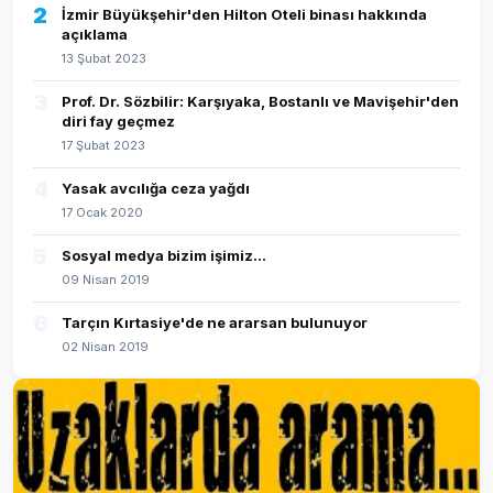
2
İzmir Büyükşehir'den Hilton Oteli binası hakkında
açıklama
13 Şubat 2023
3
Prof. Dr. Sözbilir: Karşıyaka, Bostanlı ve Mavişehir'den
diri fay geçmez
17 Şubat 2023
4
Yasak avcılığa ceza yağdı
17 Ocak 2020
5
Sosyal medya bizim işimiz...
09 Nisan 2019
6
Tarçın Kırtasiye'de ne ararsan bulunuyor
02 Nisan 2019