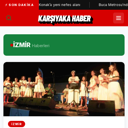
Konak’a yeni nefes alanı
Buca Metrosu'nda tünellerin yak
⚡ SON DAKIKA
KARŞIYAKA HABER
İZMİR
Haberleri
İZMİR