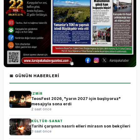
📅 GÜNÜN HABERLERI
İZMİR
TeosFest 2026, "yarın 2027 için başlıyoruz"
mesajıyla sona erdi
2 saat önce
KÜLTÜR-SANAT
Tarihi çarşının nasırlı elleri mirasın son bekçileri
3 saat önce