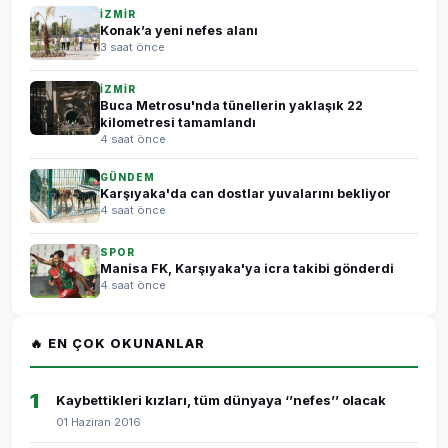
İZMİR
Konak’a yeni nefes alanı
3 saat önce
İZMİR
Buca Metrosu'nda tünellerin yaklaşık 22
kilometresi tamamlandı
4 saat önce
GÜNDEM
Karşıyaka'da can dostlar yuvalarını bekliyor
4 saat önce
SPOR
Manisa FK, Karşıyaka'ya icra takibi gönderdi
4 saat önce
🔥 EN ÇOK OKUNANLAR
1
Kaybettikleri kızları, tüm dünyaya ‘’nefes’’ olacak
01 Haziran 2016