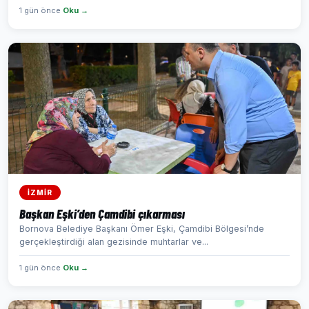
1 gün önce
Oku →
İZMİR
Başkan Eşki’den Çamdibi çıkarması
Bornova Belediye Başkanı Ömer Eşki, Çamdibi Bölgesi’nde
gerçekleştirdiği alan gezisinde muhtarlar ve...
1 gün önce
Oku →