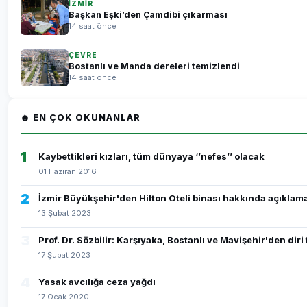
İZMİR
Başkan Eşki’den Çamdibi çıkarması
14 saat önce
ÇEVRE
Bostanlı ve Manda dereleri temizlendi
14 saat önce
🔥 EN ÇOK OKUNANLAR
1
Kaybettikleri kızları, tüm dünyaya ‘’nefes’’ olacak
01 Haziran 2016
2
İzmir Büyükşehir'den Hilton Oteli binası hakkında açıklam
13 Şubat 2023
3
Prof. Dr. Sözbilir: Karşıyaka, Bostanlı ve Mavişehir'den dir
17 Şubat 2023
4
Yasak avcılığa ceza yağdı
17 Ocak 2020