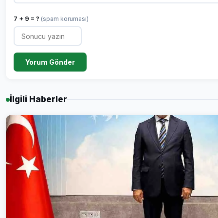
7 + 9 = ?
(spam koruması)
Yorum Gönder
İlgili Haberler