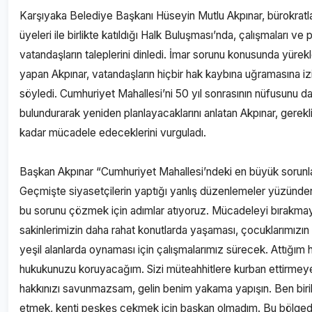
Karşıyaka Belediye Başkanı Hüseyin Mutlu Akpınar, bürokratl
üyeleri ile birlikte katıldığı Halk Buluşması’nda, çalışmaları ve pr
vatandaşların taleplerini dinledi. İmar sorunu konusunda yürek
yapan Akpınar, vatandaşların hiçbir hak kaybına uğramasına i
söyledi. Cumhuriyet Mahallesi’ni 50 yıl sonrasının nüfusunu 
bulundurarak yeniden planlayacaklarını anlatan Akpınar, gerekli
kadar mücadele edeceklerini vurguladı.
Başkan Akpınar “Cumhuriyet Mahallesi’ndeki en büyük sorunlar
Geçmişte siyasetçilerin yaptığı yanlış düzenlemeler yüzünde
bu sorunu çözmek için adımlar atıyoruz. Mücadeleyi bırakma
sakinlerimizin daha rahat konutlarda yaşaması, çocuklarımızın
yeşil alanlarda oynaması için çalışmalarımız sürecek. Attığım 
hukukunuzu koruyacağım. Sizi müteahhitlere kurban ettirmey
hakkınızı savunmazsam, gelin benim yakama yapışın. Ben biril
etmek, kenti peşkeş çekmek için başkan olmadım. Bu bölged