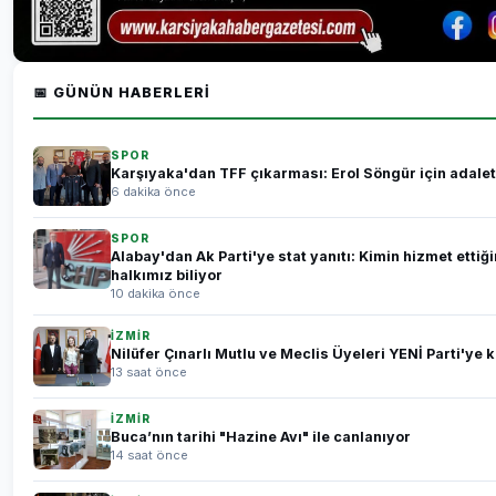
📅 GÜNÜN HABERLERI
SPOR
Karşıyaka'dan TFF çıkarması: Erol Söngür için adalet
6 dakika önce
SPOR
Alabay'dan Ak Parti'ye stat yanıtı: Kimin hizmet ettiği
halkımız biliyor
10 dakika önce
İZMİR
Nilüfer Çınarlı Mutlu ve Meclis Üyeleri YENİ Parti'ye k
13 saat önce
İZMİR
Buca’nın tarihi "Hazine Avı" ile canlanıyor
14 saat önce