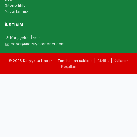
Sitene Ekle
Yazarlarımız
İLETIŞIM
📍 Karşıyaka, İzmir
✉️ haber@karsiyakahaber.com
© 2026 Karşıyaka Haber — Tüm hakları saklıdır. |
Gizlilik
|
Kullanım
Koşulları