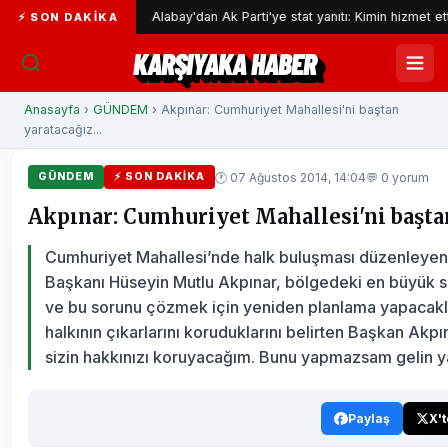
Alabay'dan Ak Parti'ye stat yanıtı: Kimin hizmet ettiğini kimin eleşt
⚡ SON DAKIKA
KARŞIYAKA HABER
Anasayfa
›
GÜNDEM
› Akpınar: Cumhuriyet Mahallesi'ni baştan
yaratacağız...
🕐 07 Ağustos 2014, 14:04
💬 0 yorum
GÜNDEM
⚡ SON DAKIKA
Akpınar: Cumhuriyet Mahallesi'ni başta
Cumhuriyet Mahallesi’nde halk buluşması düzenleyen
Başkanı Hüseyin Mutlu Akpınar, bölgedeki en büyük 
ve bu sorunu çözmek için yeniden planlama yapacakla
halkının çıkarlarını koruduklarını belirten Başkan Akp
sizin hakkınızı koruyacağım. Bunu yapmazsam gelin y
Paylaş
X'