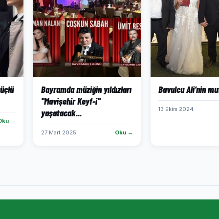
güçlü
Bayramda müziğin yıldızları
Bavulcu Ali’nin mu
''Mavişehir Keyf-i''
13 Ekim 2024
yaşatacak...
Oku →
27 Mart 2025
Oku →