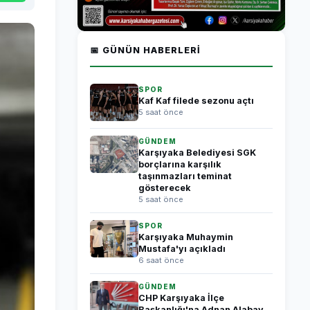
📅 GÜNÜN HABERLERI
SPOR
Kaf Kaf filede sezonu açtı
5 saat önce
GÜNDEM
Karşıyaka Belediyesi SGK
borçlarına karşılık
taşınmazları teminat
gösterecek
5 saat önce
SPOR
Karşıyaka Muhaymin
Mustafa'yı açıkladı
6 saat önce
GÜNDEM
CHP Karşıyaka İlçe
Başkanlığı'na Adnan Alabay