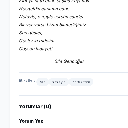
Kırk yıl hatrı öpüp başına koyandır.
Hoşgeldin canımın canı.
Notayla, ezgiyle sürsün saadet.
Bir yer varsa bizim bilmediğimiz
Sen göster,
Göster ki gidelim
Coşsun hidayet!
Sıla Gençoğlu
Etiketler:
sıla
vaveyla
nota kitabı
Yorumlar (0)
Yorum Yap