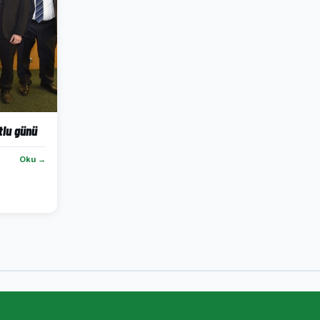
tlu günü
Oku →