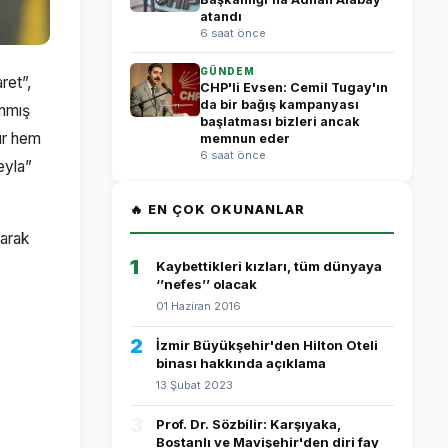
atandı
6 saat önce
GÜNDEM
ret”,
CHP'li Evsen: Cemil Tugay'ın
da bir bağış kampanyası
anmış
başlatması bizleri ancak
dır hem
memnun eder
6 saat önce
eyla”
🔥 EN ÇOK OKUNANLAR
larak
1
Kaybettikleri kızları, tüm dünyaya
‘’nefes’’ olacak
01 Haziran 2016
2
İzmir Büyükşehir'den Hilton Oteli
binası hakkında açıklama
13 Şubat 2023
3
Prof. Dr. Sözbilir: Karşıyaka,
Bostanlı ve Mavişehir'den diri fay