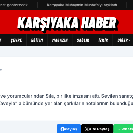
recek
Karşıyaka Muhaymin Mustafa'yı açıkladı
CHP Karş
KARŞIYAKA HABER
T
ÇEVRE
EĞİTİM
MAGAZİN
SAĞLIK
İZMİR
DIĞER
um
ve yorumcularından Sıla, bir ilke imzasını attı. Sevilen sanat
Vaveyla” albümünde yer alan şarkıların notalarının bulunduğ
Paylaş
X'te Paylaş
What