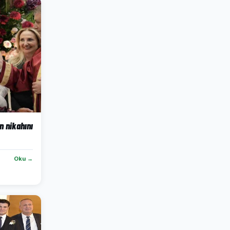
n nikahını
Oku →