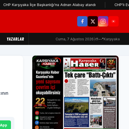
ıyaka İlçe Başkanlığı'na Adnan Alabay atandı
CHP'li Evsen: Cemi
YAZARLAR
Cuma, 7 Ağustos 2026
|
⛅
--°
Karşıyaka
çının
u
sApp