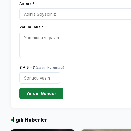
Adınız *
Yorumunuz *
3 + 5 = ?
(spam koruması)
Yorum Gönder
İlgili Haberler