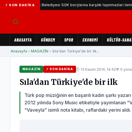
Karşıyaka Belediyesi SGK borçlarına karşılık taşınmazları teminat göste
⚡ SON DAKIKA
ANASAYFA
GÜNDEM
SPOR
EKONOMİ
KÜLTÜR-SANA
Anasayfa
›
MAGAZİN
› Sıla'dan Türkiye'de bir ilk...
🕐 13 Kasım 2014, 14:42
💬 0 yor
MAGAZİN
⚡ SON DAKIKA
Sıla'dan Türkiye'de bir ilk
Türk pop müziğinin en başarılı kadın şarkı yazarı 
2012 yılında Sony Music etiketiyle yayımlanan “
“Vaveyla” isimli nota kitabı, raflardaki yerini aldı.