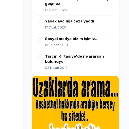
geçmez
17 Şubat 2023
4
Yasak avcılığa ceza yağdı
17 Ocak 2020
5
Sosyal medya bizim işimiz...
09 Nisan 2019
6
Tarçın Kırtasiye'de ne ararsan
bulunuyor
02 Nisan 2019