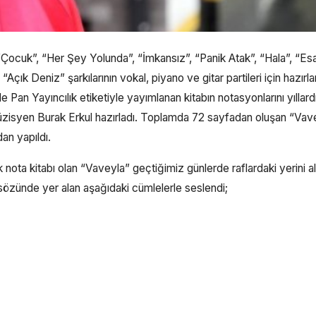
 “Çocuk”, “Her Şey Yolunda”, “İmkansız”, “Panik Atak”, “Hala”, “Esa
Açık Deniz” şarkılarının vokal, piyano ve gitar partileri için hazırl
 Pan Yayıncılık etiketiyle yayımlanan kitabın notasyonlarını yıllar
 müzisyen Burak Erkul hazırladı. Toplamda 72 sayfadan oluşan “Vav
an yapıldı.
k nota kitabı olan “Vaveyla” geçtiğimiz günlerde raflardaki yerini a
nsözünde yer alan aşağıdaki cümlelerle seslendi;