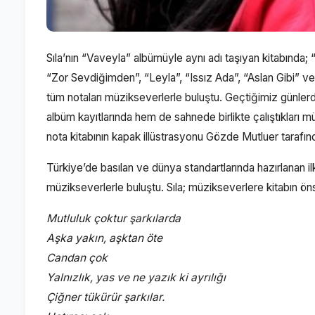
Sıla’nın “Vaveyla” albümüyle aynı adı taşıyan kitabında;
“Zor Sevdiğimden”, “Leyla”, “Issız Ada”, “Aslan Gibi” ve “
tüm notaları müzikseverlerle buluştu. Geçtiğimiz günlerde
albüm kayıtlarında hem de sahnede birlikte çalıştıkları
nota kitabının kapak illüstrasyonu Gözde Mutluer tarafınd
Türkiye’de basılan ve dünya standartlarında hazırlanan il
müzikseverlerle buluştu. Sıla; müzikseverlere kitabın ö
Mutluluk çoktur şarkılarda
Aşka yakın, aşktan öte
Candan çok
Yalnızlık, yas ve ne yazık ki ayrılığı
Çiğner tükürür şarkılar.