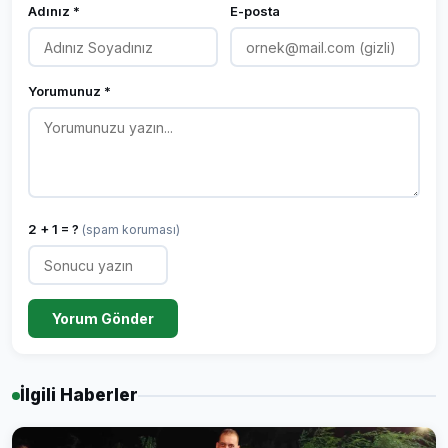
Adınız *
E-posta
Yorumunuz *
2 + 1 = ?
(spam koruması)
Yorum Gönder
İlgili Haberler