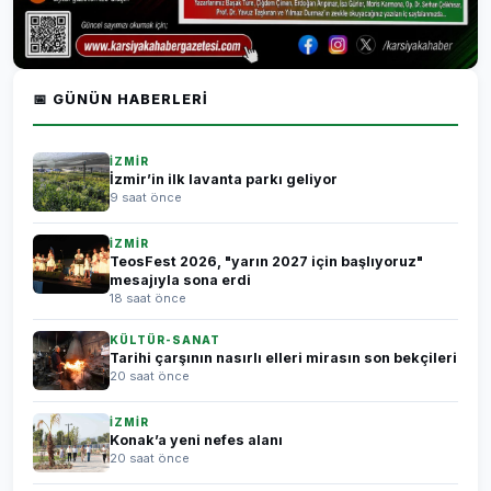
📅 GÜNÜN HABERLERI
İZMİR
İzmir’in ilk lavanta parkı geliyor
9 saat önce
İZMİR
TeosFest 2026, "yarın 2027 için başlıyoruz"
mesajıyla sona erdi
18 saat önce
KÜLTÜR-SANAT
Tarihi çarşının nasırlı elleri mirasın son bekçileri
20 saat önce
İZMİR
Konak’a yeni nefes alanı
20 saat önce