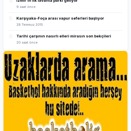
4
İzmir’in ilk lavanta parkı geliyor
9 saat önce
5
Karşıyaka-Foça arası vapur seferleri başlıyor
28 Temmuz 2015
6
Tarihi çarşının nasırlı elleri mirasın son bekçileri
20 saat önce