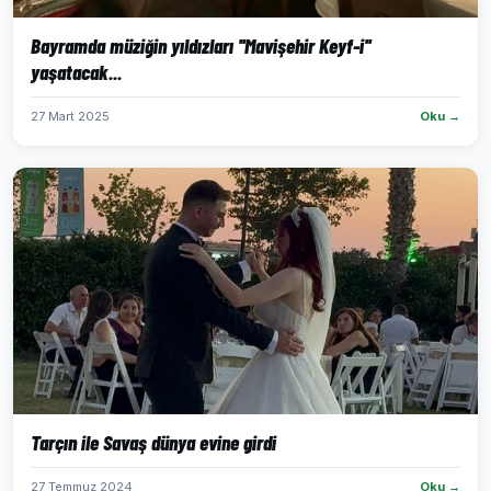
Bayramda müziğin yıldızları ''Mavişehir Keyf-i''
yaşatacak...
27 Mart 2025
Oku →
Tarçın ile Savaş dünya evine girdi
27 Temmuz 2024
Oku →