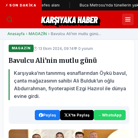
onak’a yeni nefes alanı
Buca Metrosu'nda tünellerin yaklaşık 22 
⚡ SON DAKIKA
KARŞIYAKA HABER
Anasayfa
›
MAGAZİN
› Bavulcu Ali’nin mutlu günü...
🕐 13 Ekim 2024, 09:14
💬 0 yorum
MAGAZİN
Bavulcu Ali’nin mutlu günü
Karşıyaka’nın tanınmış esnaflarından Öykü bavul,
çanta mağazasının sahibi Ali Bulduk’un oğlu
Abdurrahman, fiyoterapist Ezgi Hazırol ile dünya
evine girdi.
Paylaş
X'te Paylaş
WhatsApp