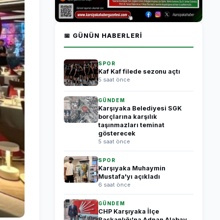
📅 GÜNÜN HABERLERI
SPOR
Kaf Kaf filede sezonu açtı
5 saat önce
GÜNDEM
Karşıyaka Belediyesi SGK
borçlarına karşılık
taşınmazları teminat
gösterecek
5 saat önce
SPOR
Karşıyaka Muhaymin
Mustafa'yı açıkladı
6 saat önce
GÜNDEM
CHP Karşıyaka İlçe
Başkanlığı'na Adnan Alabay