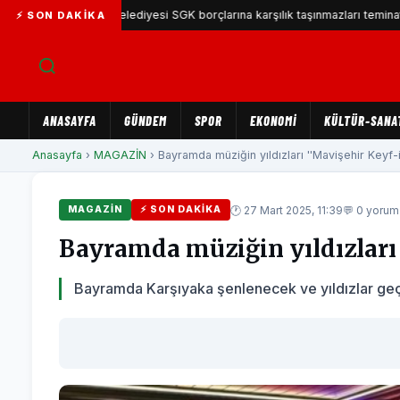
Karşıyaka Belediyesi SGK borçlarına karşılık taşınmazları teminat göstere
⚡ SON DAKIKA
ANASAYFA
GÜNDEM
SPOR
EKONOMİ
KÜLTÜR-SANA
Anasayfa
›
MAGAZİN
› Bayramda müziğin yıldızları ''Mavişehir Keyf-i'
🕐 27 Mart 2025, 11:39
💬 0 yorum
MAGAZİN
⚡ SON DAKIKA
Bayramda müziğin yıldızları '
Bayramda Karşıyaka şenlenecek ve yıldızlar geçi