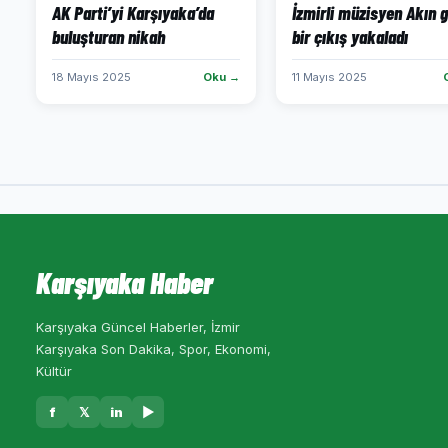
AK Parti’yi Karşıyaka’da
İzmirli müzisyen Akın 
buluşturan nikah
bir çıkış yakaladı
18 Mayıs 2025
Oku →
11 Mayıs 2025
Karşıyaka Haber
Karşıyaka Güncel Haberler, İzmir
Karşıyaka Son Dakika, Spor, Ekonomi,
Kültür
f
𝕏
in
▶