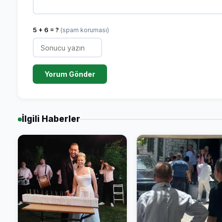
5 + 6 = ?
(spam koruması)
Yorum Gönder
İlgili Haberler