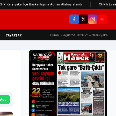
aka İlçe Başkanlığı'na Adnan Alabay atandı
CHP'li Evsen: Cemil 
YAZARLAR
Cuma, 7 Ağustos 2026
|
⛅
--°
Karşıyaka
sApp