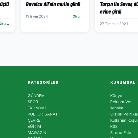
güçlü
Bavulcu Ali’nin mutlu günü
Tarçın ile Savaş d
evine girdi
13 Ekim 2024
Oku →
Oku →
27 Temmuz 2024
KATEGORILER
KURUMSAL
GÜNDEM
Künye
SPOR
Reklam Ver
EKONOMİ
İletişim
KÜLTÜR-SANAT
Gizlilik Politika
ÇEVRE
Kullanım Koşul
EĞİTİM
RSS
MAGAZİN
Sitene Ekle