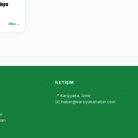
ünya
Oku →
İLETIŞIM
📍 Karşıyaka, İzmir
✉️ haber@karsiyakahaber.com
sı
ları