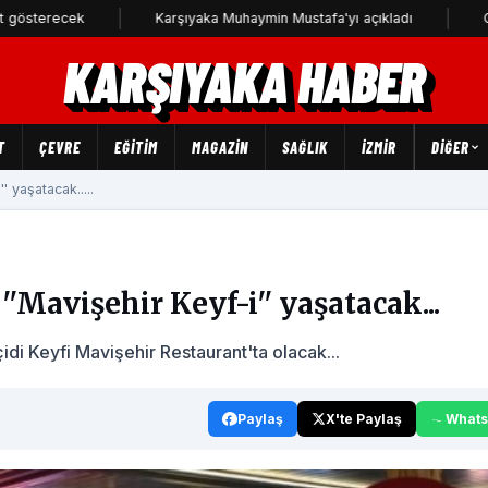
cek
Karşıyaka Muhaymin Mustafa'yı açıkladı
CHP Karşıy
KARŞIYAKA HABER
T
ÇEVRE
EĞİTİM
MAGAZİN
SAĞLIK
İZMİR
DIĞER
' yaşatacak.....
'Mavişehir Keyf-i'' yaşatacak...
di Keyfi Mavişehir Restaurant'ta olacak...
Paylaş
X'te Paylaş
What