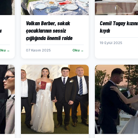
Volkan Berber, sokak
Cemil Tugay kızını
ı
çocuklarının sessiz
kıydı
çığlığında önemli rolde
19 Eylül 2025
Oku →
07 Kasım 2025
Oku →