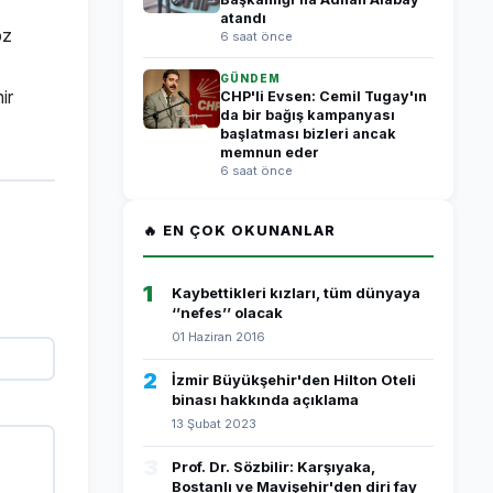
atandı
öz
6 saat önce
GÜNDEM
ir
CHP'li Evsen: Cemil Tugay'ın
da bir bağış kampanyası
başlatması bizleri ancak
memnun eder
6 saat önce
🔥 EN ÇOK OKUNANLAR
1
Kaybettikleri kızları, tüm dünyaya
‘’nefes’’ olacak
01 Haziran 2016
2
İzmir Büyükşehir'den Hilton Oteli
binası hakkında açıklama
13 Şubat 2023
3
Prof. Dr. Sözbilir: Karşıyaka,
Bostanlı ve Mavişehir'den diri fay