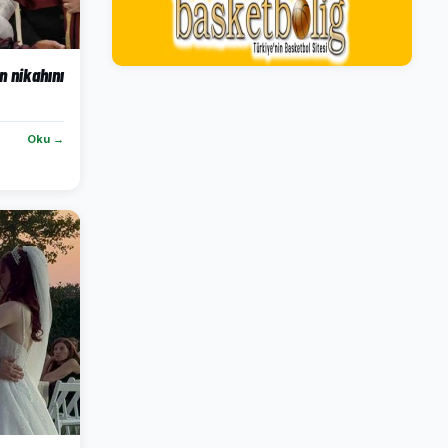
n nikahını
Oku →