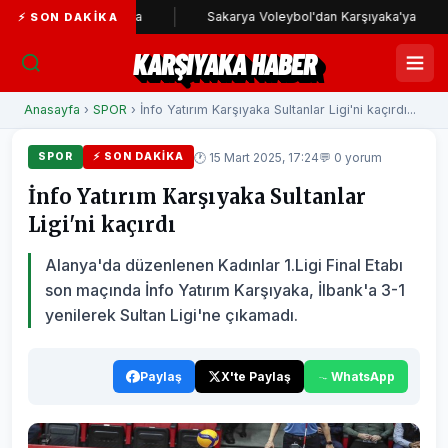
arşıyaka yolunda
Sakarya Voleybol'dan Karşıyaka'ya
K
⚡ SON DAKIKA
KARŞIYAKA HABER
Anasayfa
›
SPOR
› İnfo Yatırım Karşıyaka Sultanlar Ligi'ni kaçırdı...
🕐 15 Mart 2025, 17:24
💬 0 yorum
SPOR
⚡ SON DAKIKA
İnfo Yatırım Karşıyaka Sultanlar
Ligi'ni kaçırdı
Alanya'da düzenlenen Kadınlar 1.Ligi Final Etabı
son maçında İnfo Yatırım Karşıyaka, İlbank'a 3-1
yenilerek Sultan Ligi'ne çıkamadı.
Paylaş
X'te Paylaş
WhatsApp