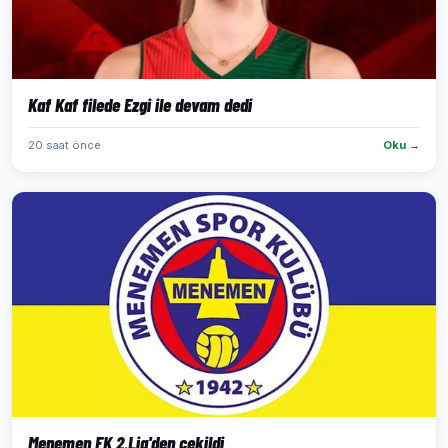
Kaf Kaf filede Ezgi ile devam dedi
20 saat önce
Oku →
Menemen FK 2.Lig'den çekildi