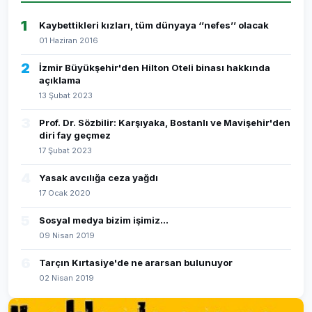
1
Kaybettikleri kızları, tüm dünyaya ‘’nefes’’ olacak
01 Haziran 2016
2
İzmir Büyükşehir'den Hilton Oteli binası hakkında
açıklama
13 Şubat 2023
3
Prof. Dr. Sözbilir: Karşıyaka, Bostanlı ve Mavişehir'den
diri fay geçmez
17 Şubat 2023
4
Yasak avcılığa ceza yağdı
17 Ocak 2020
5
Sosyal medya bizim işimiz...
09 Nisan 2019
6
Tarçın Kırtasiye'de ne ararsan bulunuyor
02 Nisan 2019