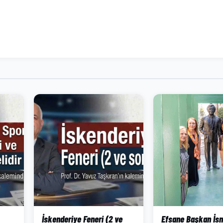
İskenderiye Feneri (2 ve
Efsane Başkan İsma