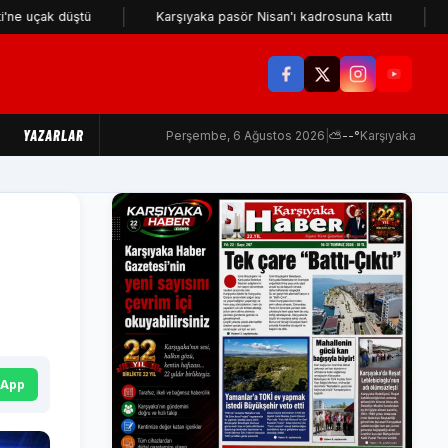
ak düştü
Karşıyaka pasör Nisan'ı kadrosuna kattı
KSK iç
YAZARLAR
Perşembe, 6 Ağustos 2026
|
⛅
--°
Karşıyaka
sApp