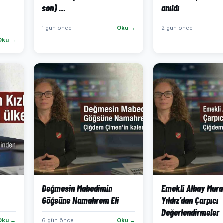
son) …
anıldı
1 gün önce
Oku →
2 gün önce
Oku →
Değmesin Mabedimin
Emekli Albay Mura
Göğsüne Namahrem Eli
Yıldız'dan Çarpıcı
Değerlendirmeler
Oku →
6 gün önce
Oku →