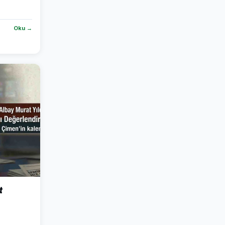
Oku →
t