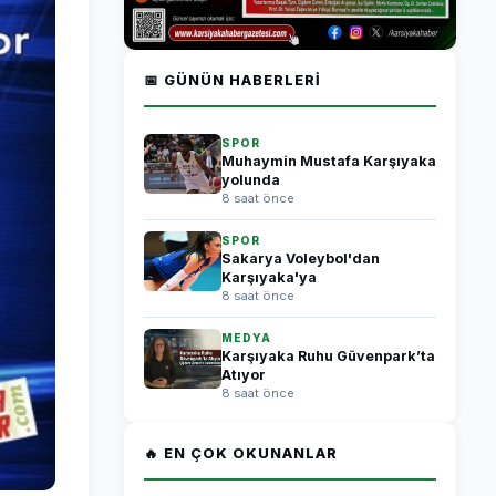
📅 GÜNÜN HABERLERI
SPOR
Muhaymin Mustafa Karşıyaka
yolunda
8 saat önce
SPOR
Sakarya Voleybol'dan
Karşıyaka'ya
8 saat önce
MEDYA
Karşıyaka Ruhu Güvenpark’ta
Atıyor
8 saat önce
🔥 EN ÇOK OKUNANLAR