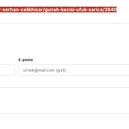
-serhan-celikhisar/gunah-kecisi-ufuk-sarica/3840
E-posta