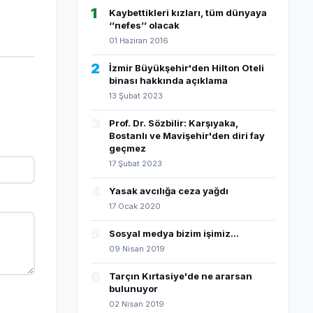
1
Kaybettikleri kızları, tüm dünyaya
‘’nefes’’ olacak
01 Haziran 2016
2
İzmir Büyükşehir'den Hilton Oteli
binası hakkında açıklama
13 Şubat 2023
3
Prof. Dr. Sözbilir: Karşıyaka,
Bostanlı ve Mavişehir'den diri fay
geçmez
17 Şubat 2023
4
Yasak avcılığa ceza yağdı
17 Ocak 2020
5
Sosyal medya bizim işimiz...
09 Nisan 2019
6
Tarçın Kırtasiye'de ne ararsan
bulunuyor
02 Nisan 2019