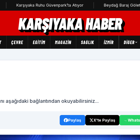
Karşıyaka Ruhu Güvenpark’ta Atıyor
Beydağ Baraj Göleti'ne uç
KARŞIYAKA HABER
T
ÇEVRE
EĞİTİM
MAGAZİN
SAĞLIK
İZMİR
DIĞER
nı aşağıdaki bağlantından okuyabilirsiniz...
Paylaş
X'te Paylaş
What