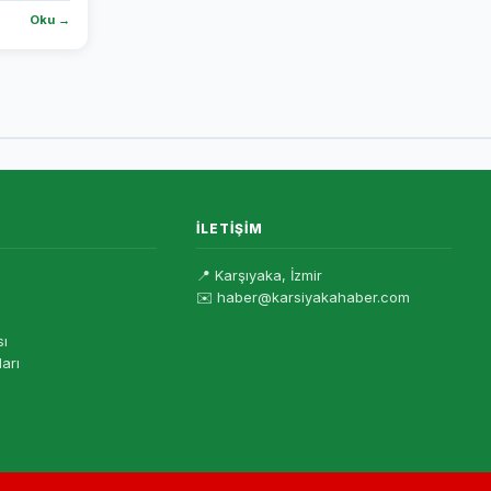
Oku →
İLETIŞIM
📍 Karşıyaka, İzmir
✉️ haber@karsiyakahaber.com
sı
ları