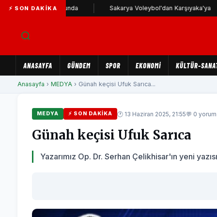
 Karşıyaka yolunda
Sakarya Voleybol'dan Karşıyaka'ya
⚡ SON DAKIKA
ANASAYFA
GÜNDEM
SPOR
EKONOMİ
KÜLTÜR-SANA
Anasayfa
›
MEDYA
› Günah keçisi Ufuk Sarıca...
🕐 13 Haziran 2025, 21:55
💬 0 yorum
MEDYA
⚡ SON DAKIKA
Günah keçisi Ufuk Sarıca
Yazarımız Op. Dr. Serhan Çelikhisar'ın yeni yazısı