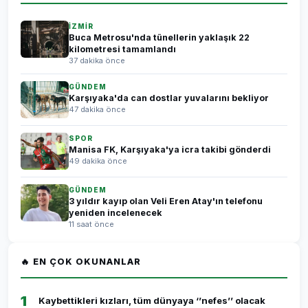
İZMİR
Buca Metrosu'nda tünellerin yaklaşık 22
kilometresi tamamlandı
37 dakika önce
GÜNDEM
Karşıyaka'da can dostlar yuvalarını bekliyor
47 dakika önce
SPOR
Manisa FK, Karşıyaka'ya icra takibi gönderdi
49 dakika önce
GÜNDEM
3 yıldır kayıp olan Veli Eren Atay'ın telefonu
yeniden incelenecek
11 saat önce
🔥 EN ÇOK OKUNANLAR
1
Kaybettikleri kızları, tüm dünyaya ‘’nefes’’ olacak