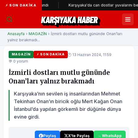
resi tamamlandı
Karşıyaka'da can dostlar yuvalarını bekliyor
⚡ SON DAKIKA
KARŞIYAKA HABER
Anasayfa
›
MAGAZİN
› İzmirli dostları mutlu gününde Onan’ları
yalnız bırakmadı...
🕐 13 Haziran 2024, 11:59
MAGAZİN
⚡ SON DAKIKA
💬 0 yorum
İzmirli dostları mutlu gününde
Onan’ları yalnız bırakmadı
Karşıyaka’nın sevilen iş insanlarından Mehmet
Tekinhan Onan’ın biricik oğlu Mert Kağan Onan
İstanbul’da yapılan görkemli bir düğünle dünya
evine girdi.
Paylaş
X'te Paylaş
WhatsApp