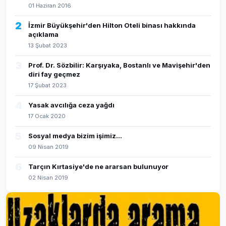
01 Haziran 2016
2
İzmir Büyükşehir'den Hilton Oteli binası hakkında
açıklama
13 Şubat 2023
3
Prof. Dr. Sözbilir: Karşıyaka, Bostanlı ve Mavişehir'den
diri fay geçmez
17 Şubat 2023
4
Yasak avcılığa ceza yağdı
17 Ocak 2020
5
Sosyal medya bizim işimiz...
09 Nisan 2019
6
Tarçın Kırtasiye'de ne ararsan bulunuyor
02 Nisan 2019