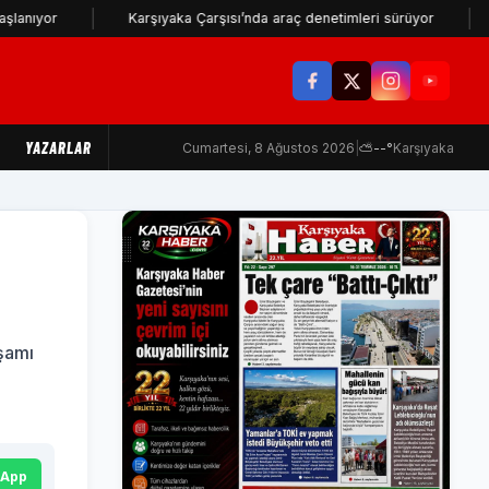
Karşıyaka Çarşısı’nda araç denetimleri sürüyor
Karşıyaka'
YAZARLAR
Cumartesi, 8 Ağustos 2026
|
⛅
--°
Karşıyaka
kşamı
sApp