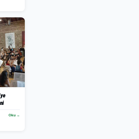
’ye
ni
Oku →