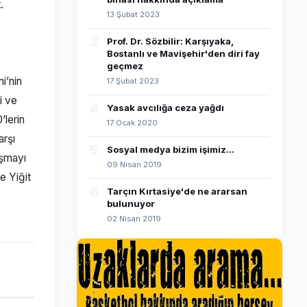
.
13 Şubat 2023
3
Prof. Dr. Sözbilir: Karşıyaka,
Bostanlı ve Mavişehir'den diri fay
geçmez
i’nin
17 Şubat 2023
i ve
4
Yasak avcılığa ceza yağdı
’lerin
17 Ocak 2020
arşı
5
Sosyal medya bizim işimiz...
ışmayı
09 Nisan 2019
e Yiğit
6
Tarçın Kırtasiye'de ne ararsan
bulunuyor
02 Nisan 2019