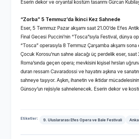
Eserin dekor ve oryantal kostüm tasarımı Gürcan Kubilay’
“Zorba” 5 Temmuz’da İkinci Kez Sahnede
Eser, 5 Temmuz Pazar akşamı saat 21.00’de Efes Antik T
Final Gecesi Puccini’nin “Tosca”sıyla Festival, dünya ope
“Tosca” operasıyla 8 Temmuz Çarşamba akşamı sona erec
Çocuk Korosu’nun sahne alacağı üç perdelik eser, saat 
Roma’sında geçen opera; mevkisini kişisel hırsları uğru
duran ressam Cavaradossi ve hayatını aşkına ve sanatına
sahneye taşıyor. Aşkın, ihanetin ve iktidar mücadelesini
Günsoy’un rejisiyle sahnelenecek. Eserin dekor ve kostüm 
Etiketler:
9. Uluslararası Efes Opera ve Bale Festivali
Anka