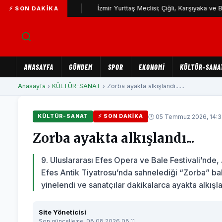
ji yatırımı
İzmir Yurttaş Meclisi; Çiğli, Karşıyaka ve Bayraklı’da
⚡ SON DAKIKA
ANASAYFA
GÜNDEM
SPOR
EKONOMİ
KÜLTÜR-SANA
Anasayfa
›
KÜLTÜR-SANAT
› Zorba ayakta alkışlandı......
🕐 05 Temmuz 2026, 14:
KÜLTÜR-SANAT
⚡ SON DAKIKA
Zorba ayakta alkışlandı...
9. Uluslararası Efes Opera ve Bale Festivali’nd
Efes Antik Tiyatrosu’nda sahnelediği “Zorba” bales
yinelendi ve sanatçılar dakikalarca ayakta alkışla
Site Yöneticisi
Son güncelleme: 08.08.2026 08:11