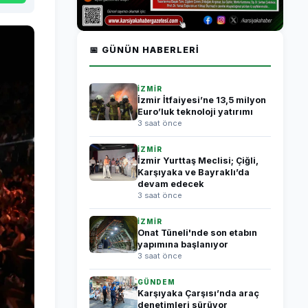
📅 GÜNÜN HABERLERI
İZMİR
İzmir İtfaiyesi’ne 13,5 milyon
Euro’luk teknoloji yatırımı
3 saat önce
İZMİR
İzmir Yurttaş Meclisi; Çiğli,
Karşıyaka ve Bayraklı’da
devam edecek
3 saat önce
İZMİR
Onat Tüneli'nde son etabın
yapımına başlanıyor
3 saat önce
GÜNDEM
Karşıyaka Çarşısı’nda araç
denetimleri sürüyor