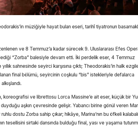
orakis’in müziğiyle hayat bulan eseri, tarihî tiyatronun basamakl
zenlenen ve 8 Temmuz’a kadar sürecek 9. Uluslararası Efes Oper
lediği “Zorba” balesiyle devam etti. İki perdelik eser, 4 Temmuz
yıllık sahnesinde seyirci karşısına çıktı; Theodorakis’in halk ezgil
nan final bölümü, seyircinin coşkulu “bis” istekleriyle defalarca
alkışlandı.
koreografisi ve librettosu Lorca Massine’e ait eser, küçük bir Y
 duyduğu aşkın çevresinde gelişir. Yabancı birine gönül veren Mar
 ruhlu dostu Zorba sahip çıkar; hikâye, Marina’nın bu öfkeli kalabal
ın tesellisini sirtaki dansında bulduğu final, yası ve yaşama tutun