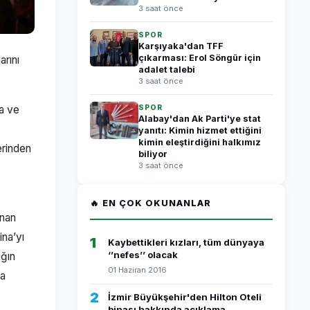
3 saat önce
SPOR
Karşıyaka'dan TFF
çıkarması: Erol Söngür için
arını
adalet talebi
3 saat önce
a ve
SPOR
Alabay'dan Ak Parti'ye stat
yanıtı: Kimin hizmet ettiğini
kimin eleştirdiğini halkımız
erinden
biliyor
3 saat önce
🔥 EN ÇOK OKUNANLAR
unan
ina’yı
1
Kaybettikleri kızları, tüm dünyaya
‘’nefes’’ olacak
ığın
01 Haziran 2016
ma
2
İzmir Büyükşehir'den Hilton Oteli
binası hakkında açıklama