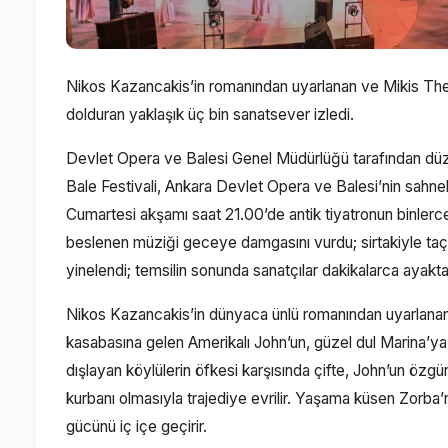
Nikos Kazancakis’in romanından uyarlanan ve Mikis Theod
dolduran yaklaşık üç bin sanatsever izledi.
Devlet Opera ve Balesi Genel Müdürlüğü tarafından dü
Bale Festivali, Ankara Devlet Opera ve Balesi’nin sahne
Cumartesi akşamı saat 21.00’de antik tiyatronun binlerce 
beslenen müziği geceye damgasını vurdu; sirtakiyle taçla
yinelendi; temsilin sonunda sanatçılar dakikalarca ayakta 
Nikos Kazancakis’in dünyaca ünlü romanından uyarlanan, 
kasabasına gelen Amerikalı John’un, güzel dul Marina’ya
dışlayan köylülerin öfkesi karşısında çifte, John’un özgür
kurbanı olmasıyla trajediye evrilir. Yaşama küsen Zorba’n
gücünü iç içe geçirir.