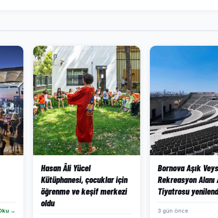
Hasan Âli Yücel
Bornova Aşık Veys
Kütüphanesi, çocuklar için
Rekreasyon Alanı 
öğrenme ve keşif merkezi
Tiyatrosu yenilend
oldu
Oku →
3 gün önce