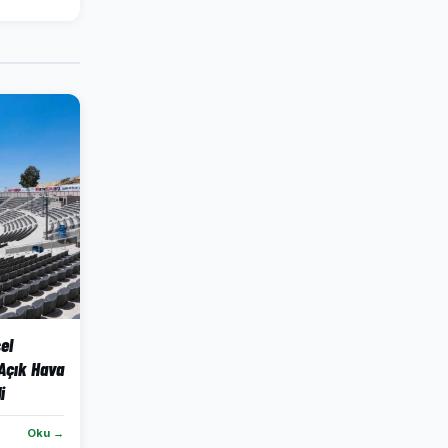
el
Açık Hava
i
Oku →