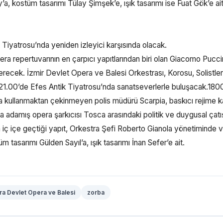
a, kostüm tasarımı Tülay Şimşek’e, ışık tasarımı ise Fuat Gök’e ait
iyatrosu’nda yeniden izleyici karşısında olacak.
ra repertuvarının en çarpıcı yapıtlarından biri olan Giacomo Puccin
ek. İzmir Devlet Opera ve Balesi Orkestrası, Korosu, Solistler
21.00’de Efes Antik Tiyatrosu’nda sanatseverlerle buluşacak.1800
na kullanmaktan çekinmeyen polis müdürü Scarpia, baskıcı rejime k
 adamış opera şarkıcısı Tosca arasındaki politik ve duygusal çat
n iç içe geçtiği yapıt, Orkestra Şefi Roberto Gianola yönetiminde v
tasarımı Gülden Sayıl’a, ışık tasarımı İnan Sefer’e ait.
ra Devlet Opera ve Balesi
zorba