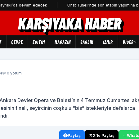
 devam edecek
Onat Tüneli'nde son etabın yapımına başlanıyor
KARŞIYAKA HABER
T
ÇEVRE
EĞİTİM
MAGAZİN
SAĞLIK
İZMİR
DIĞER
34
💬 0 yorum
e, Ankara Devlet Opera ve Balesi’nin 4 Temmuz Cumartesi a
inin finali, seyircinin coşkulu “bis” istekleriyle defalarca
ndı.
Paylaş
X'te Paylaş
What