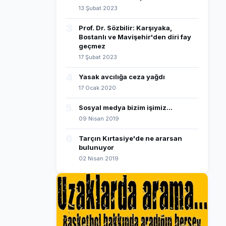
13 Şubat 2023
3
Prof. Dr. Sözbilir: Karşıyaka,
Bostanlı ve Mavişehir'den diri fay
geçmez
17 Şubat 2023
4
Yasak avcılığa ceza yağdı
17 Ocak 2020
5
Sosyal medya bizim işimiz...
09 Nisan 2019
6
Tarçın Kırtasiye'de ne ararsan
bulunuyor
02 Nisan 2019