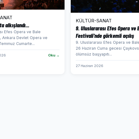
SANAT
KÜLTÜR-SANAT
a alkışlandı...
9. Uluslararası Efes Opera ve 
ası Efes Opera ve Bale
Festivali'nde görkemli açılış
e, Ankara Devlet Opera ve
9. Uluslararası Efes Opera ve Bale
 Temmuz Cumarte...
26 Haziran Cuma gecesi Çaykovsk
ölümsüz başyapıtı...
026
Oku →
27 Haziran 2026