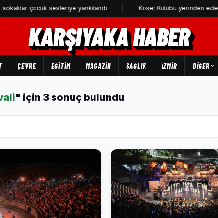
lar çocuk sesleriye yankılandı
Köse: Kulübü yerinden edenler Kar
KARŞIYAKA HABER
T
ÇEVRE
EĞİTİM
MAGAZİN
SAĞLIK
İZMİR
DIĞER
vali
" için 3 sonuç bulundu