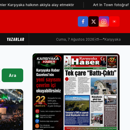
şıyaka halkının aklıyla alay etmektir
Art In Town fotoğraf ve res
YAZARLAR
Cuma, 7 Ağustos 2026
|
⛅
--°
Karşıyaka
Ara