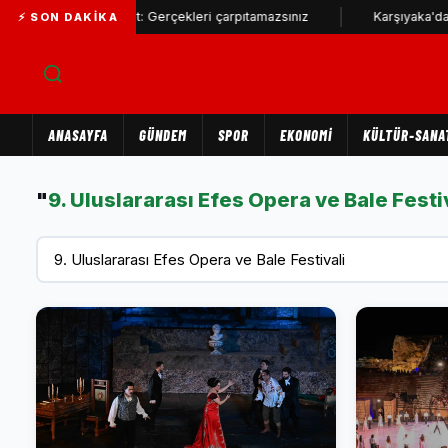
kan Ünsal'a yanıt: Gerçekleri çarpıtamazsınız
Karşıyaka'da sokak
⚡ SON DAKIKA
ANASAYFA
GÜNDEM
SPOR
EKONOMİ
KÜLTÜR-SANA
"
9. Uluslararası Efes Opera ve Bale Festi