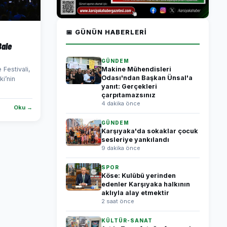
📅 GÜNÜN HABERLERI
Bale
GÜNDEM
 Festivali,
Makine Mühendisleri
Odası'ndan Başkan Ünsal'a
i’nin
yanıt: Gerçekleri
çarpıtamazsınız
4 dakika önce
Oku →
GÜNDEM
Karşıyaka'da sokaklar çocuk
sesleriye yankılandı
9 dakika önce
SPOR
Köse: Kulübü yerinden
edenler Karşıyaka halkının
aklıyla alay etmektir
2 saat önce
KÜLTÜR-SANAT