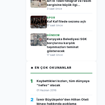
Art In Town fotoğraf ve resim
sergisine büyük ilgi...
3 saat önce
SPOR
Kaf Kaf filede sezonu açtı
17 saat önce
GÜNDEM
Karşıyaka Belediyesi SGK
borçlarına karşılık
taşınmazları teminat
gösterecek
17 saat önce
🔥 EN ÇOK OKUNANLAR
1
Kaybettikleri kızları, tüm dünyaya
‘’nefes’’ olacak
01 Haziran 2016
2
İzmir Büyükşehir'den Hilton Oteli
binası hakkında açıklama