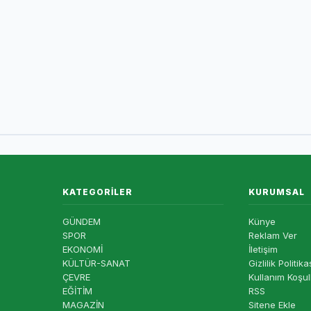
KATEGORILER
KURUMSAL
GÜNDEM
Künye
SPOR
Reklam Ver
EKONOMİ
İletişim
KÜLTÜR-SANAT
Gizlilik Politika
ÇEVRE
Kullanım Koşul
EĞİTİM
RSS
MAGAZİN
Sitene Ekle