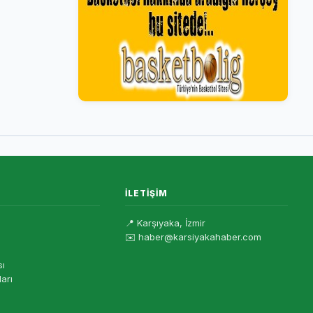
İLETIŞIM
📍 Karşıyaka, İzmir
✉️ haber@karsiyakahaber.com
sı
ları