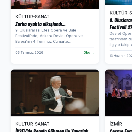
KÜLTÜR-
KÜLTÜR-SANAT
8. Uluslara
Zorba ayakta alkışlandı...
Festivali 2
9. Uluslararası Efes Opera ve Bale
Devlet Oper
Festivali’nde, Ankara Devlet Opera ve
tarafından d
Balesi’nin 4 Temmuz Cumarte...
ilgiyle takip e
05 Temmuz 2026
Oku →
13 Haziran 20
KÜLTÜR-SANAT
İZMİR
İKSEV'de Rengin Gökmen ile Yuvarlak
Çeşme Fest