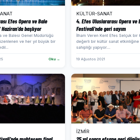
SANAT
KÜLTÜR-SANAT
rası Efes Opera ve Bale
4. Efes Uluslararası Opera ve 
7 Haziran'da başlıyor
Festivali'nde geri sayım
a ve Balesi Genel Müdürlüğü
İlham Veren Kent Efes Selçuk bir
üzenlenen ve her yıl büyük bir
değerli bir kültür sanat etkinliğine
dil...
sahipliği yapıyor....
25
Oku →
19 Ağustos 2021
İZMİR
ivali'nde muhteşem final...
25 yıl sonra efsane geri dönüy