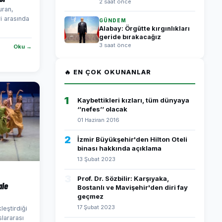
2 saat önce
uran,
i arasında
GÜNDEM
Alabay: Örgütte kırgınlıkları
geride bırakacağız
3 saat önce
Oku →
🔥 EN ÇOK OKUNANLAR
1
Kaybettikleri kızları, tüm dünyaya
‘’nefes’’ olacak
01 Haziran 2016
2
İzmir Büyükşehir'den Hilton Oteli
binası hakkında açıklama
13 Şubat 2023
3
Prof. Dr. Sözbilir: Karşıyaka,
ale
Bostanlı ve Mavişehir'den diri fay
geçmez
17 Şubat 2023
leştirdiği
slararası