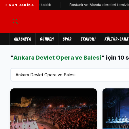
ri YENİ Parti'ye katıldı
Bostanlı ve Manda dereleri temizlendi
⚡ SON DAKIKA
ANASAYFA
GÜNDEM
SPOR
EKONOMİ
KÜLTÜR-SANA
"
Ankara Devlet Opera ve Balesi
" için 10