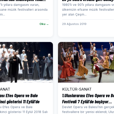
’lı yıllara damgasını vuran,
1980’li ve 90’lı yıllara damgasını v
sane müzik festivalleri arasında
ülkemizin efsane müzik festivaller
m...
yer alan Çeşm...
Oku →
29 Ağustos 2019
SANAT
KÜLTÜR-SANAT
rası Efes Opera ve Bale
1.Uluslararası Efes Opera ve B
inci gösterisi 11 Eylül'de
Festivali 7 Eylül’de başlıyor…
ası Efes Opera ve Bale
Devlet Opera ve Balesi’nin gerçek
ikinci gösterisi 11 Eylül 2018 Salı
festivallere bir yenisi eklendi; Ulu