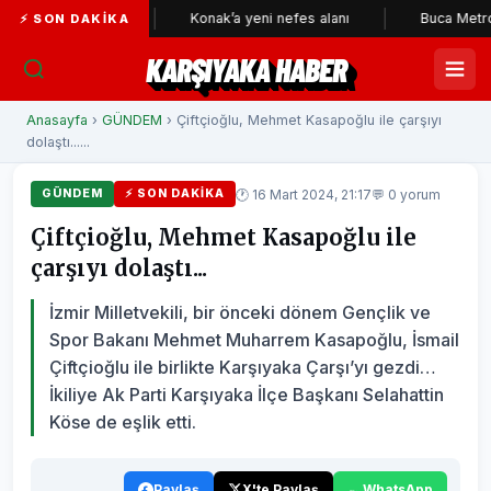
bekçileri
Konak’a yeni nefes alanı
Buca Metrosu'nda tün
⚡ SON DAKIKA
KARŞIYAKA HABER
Anasayfa
›
GÜNDEM
› Çiftçioğlu, Mehmet Kasapoğlu ile çarşıyı
dolaştı......
🕐 16 Mart 2024, 21:17
💬 0 yorum
GÜNDEM
⚡ SON DAKIKA
Çiftçioğlu, Mehmet Kasapoğlu ile
çarşıyı dolaştı...
İzmir Milletvekili, bir önceki dönem Gençlik ve
Spor Bakanı Mehmet Muharrem Kasapoğlu, İsmail
Çiftçioğlu ile birlikte Karşıyaka Çarşı’yı gezdi…
İkiliye Ak Parti Karşıyaka İlçe Başkanı Selahattin
Köse de eşlik etti.
Paylaş
X'te Paylaş
WhatsApp