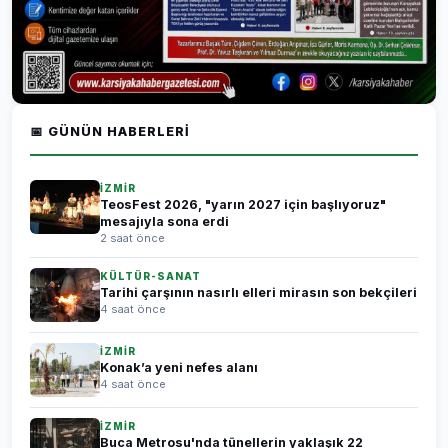
📅 GÜNÜN HABERLERI
İZMİR
TeosFest 2026, "yarın 2027 için başlıyoruz"
mesajıyla sona erdi
2 saat önce
KÜLTÜR-SANAT
Tarihi çarşının nasırlı elleri mirasın son bekçileri
4 saat önce
İZMİR
Konak’a yeni nefes alanı
4 saat önce
İZMİR
Buca Metrosu'nda tünellerin yaklaşık 22