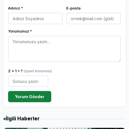
Adınız *
E-posta
Yorumunuz *
2 + 1 = ?
(spam koruması)
Yorum Gönder
İlgili Haberler