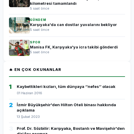
kilometresi tamamlandı
5 saat önce
GÜNDEM
Karşıyaka'da can dostlar yuvalarını bekliyor
5 saat önce
SPOR
Manisa FK, Karşıyaka'ya icra takibi gönderdi
5 saat önce
🔥 EN ÇOK OKUNANLAR
1
Kaybettikleri kızları, tüm dünyaya ‘’nefes’’ olacak
01 Haziran 2016
2
İzmir Büyükşehir'den Hilton Oteli binası hakkında
açıklama
13 Şubat 2023
3
Prof. Dr. Sözbilir: Karşıyaka, Bostanlı ve Mavişehir'den
diri fay geçmez