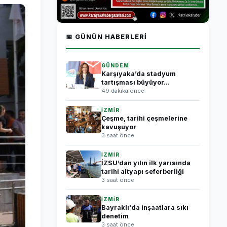
📅 GÜNÜN HABERLERI
GÜNDEM
Karşıyaka’da stadyum
tartışması büyüyor...
49 dakika önce
İZMİR
Çeşme, tarihi çeşmelerine
kavuşuyor
3 saat önce
İZMİR
İZSU’dan yılın ilk yarısında
tarihi altyapı seferberliği
3 saat önce
İZMİR
Bayraklı'da inşaatlara sıkı
denetim
3 saat önce