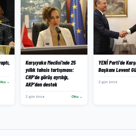
aptı,
Karşıyaka Meclisi'nde 25
YENİ Parti'de Karş
yıllık tahsis tartışması:
Başkanı Levent Gü
CHP'de görüş ayrılığı,
Oku →
3 gün önce
AKP'den destek
2 gün önce
Oku →