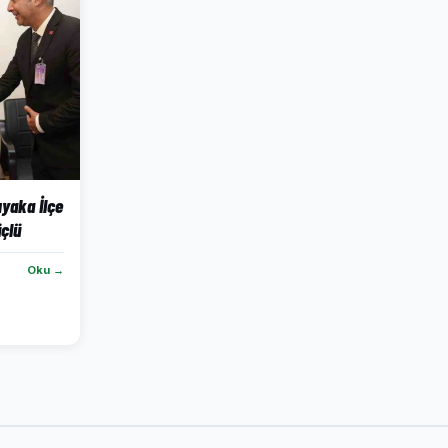
ıyaka İlçe
çlü
Oku →