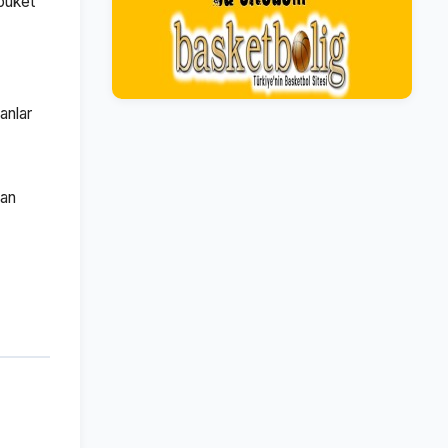
buket
anlar
can