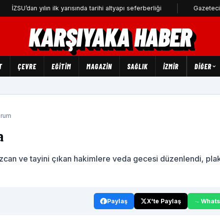
n yılın ilk yarısında tarihi altyapı seferberliği
Gazeteci Barış Selçu
KARŞIYAKA HABER
T
ÇEVRE
EĞİTİM
MAGAZİN
SAĞLIK
İZMİR
DIĞER
orum
a
an ve tayini çıkan hakimlere veda gecesi düzenlendi, pla
Paylaş
X'te Paylaş
What