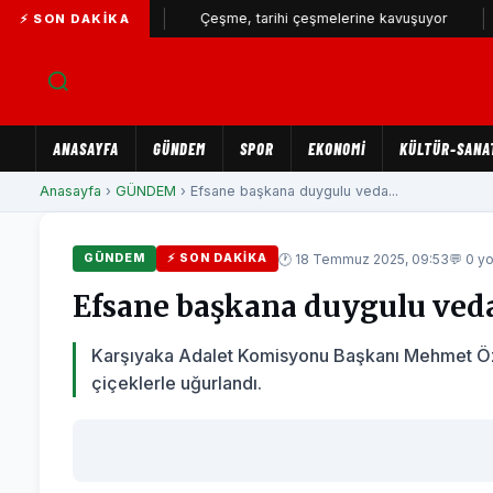
üyüyor...
Çeşme, tarihi çeşmelerine kavuşuyor
İZSU’da
⚡ SON DAKIKA
ANASAYFA
GÜNDEM
SPOR
EKONOMİ
KÜLTÜR-SANA
Anasayfa
›
GÜNDEM
› Efsane başkana duygulu veda...
🕐 18 Temmuz 2025, 09:53
💬 0 y
GÜNDEM
⚡ SON DAKIKA
Efsane başkana duygulu ved
Karşıyaka Adalet Komisyonu Başkanı Mehmet Özc
çiçeklerle uğurlandı.