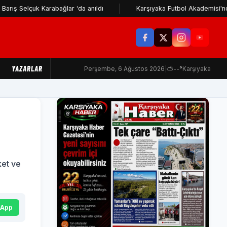
k Karabağlar ‘da anıldı
Karşıyaka Futbol Akademisi'nden İzmir B
YAZARLAR
Perşembe, 6 Ağustos 2026
|
⛅
--°
Karşıyaka
ket ve
sApp