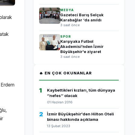
MEDYA
Gazeteci Barış Selçuk
olarak
Karabağlar ‘da anıldı
3 saat önce
atak
SPOR
Karşıyaka Futbol
Akademisi'nden İzmir
Büyükşehir'e ziyaret
3 saat önce
🔥 EN ÇOK OKUNANLAR
i Erdem
1
Kaybettikleri kızları, tüm dünyaya
‘’nefes’’ olacak
01 Haziran 2016
lu,
2
İzmir Büyükşehir'den Hilton Oteli
ir
binası hakkında açıklama
13 Şubat 2023