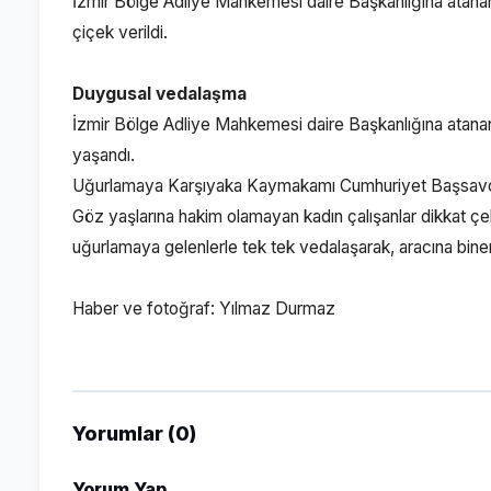
İzmir Bölge Adliye Mahkemesi daire Başkanlığına atanan
çiçek verildi.
Duygusal vedalaşma
İzmir Bölge Adliye Mahkemesi daire Başkanlığına atana
yaşandı.
Uğurlamaya Karşıyaka Kaymakamı Cumhuriyet Başsavcı vek
Göz yaşlarına hakim olamayan kadın çalışanlar dikkat çe
uğurlamaya gelenlerle tek tek vedalaşarak, aracına biner
Haber ve fotoğraf: Yılmaz Durmaz
Yorumlar (0)
Yorum Yap