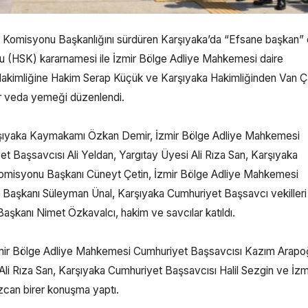
t Komisyonu Başkanlığını sürdüren Karşıyaka’da “Efsane başkan” 
lu (HSK) kararnamesi ile İzmir Bölge Adliye Mahkemesi daire
 Hakimliğine Hakim Serap Küçük ve Karşıyaka Hakimliğinden Van Ç
r veda yemeği düzenlendi.
rşıyaka Kaymakamı Özkan Demir, İzmir Bölge Adliye Mahkemesi
 Başsavcısı Ali Yeldan, Yargıtay Üyesi Ali Rıza San, Karşıyaka
 Komisyonu Başkanı Cüneyt Çetin, İzmir Bölge Adliye Mahkemesi
i Başkanı Süleyman Ünal, Karşıyaka Cumhuriyet Başsavcı vekiller
aşkanı Nimet Özkavalcı, hakim ve savcılar katıldı.
mir Bölge Adliye Mahkemesi Cumhuriyet Başsavcısı Kazım Arapoğ
Ali Rıza San, Karşıyaka Cumhuriyet Başsavcısı Halil Sezgin ve İzm
can birer konuşma yaptı.