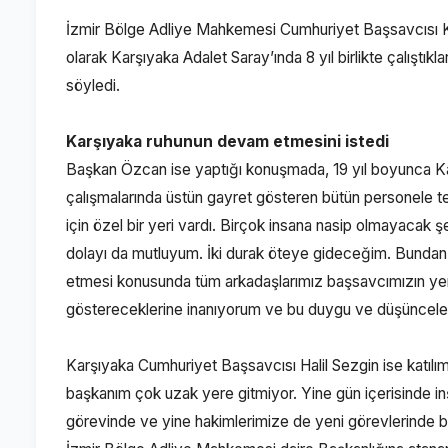
İzmir Bölge Adliye Mahkemesi Cumhuriyet Başsavcısı Kaz
olarak Karşıyaka Adalet Saray’ında 8 yıl birlikte çalıştı
söyledi.
Karşıyaka ruhunun devam etmesini istedi
Başkan Özcan ise yaptığı konuşmada, 19 yıl boyunca Kar
çalışmalarında üstün gayret gösteren bütün personele t
için özel bir yeri vardı. Birçok insana nasip olmayacak
dolayı da mutluyum. İki durak öteye gideceğim. Bunda
etmesi konusunda tüm arkadaşlarımız başsavcımızın yen
göstereceklerine inanıyorum ve bu duygu ve düşüncelerl
Karşıyaka Cumhuriyet Başsavcısı Halil Sezgin ise katıl
başkanım çok uzak yere gitmiyor. Yine gün içerisinde
görevinde ve yine hakimlerimize de yeni görevlerinde baş