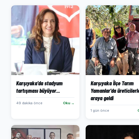
Karşıyaka’da stadyum
Karşıyaka İlçe Tarım
tartışması büyüyor...
Yamanlar'da üreticilerle
araya geldi
49 dakika önce
Oku →
1 gün önce