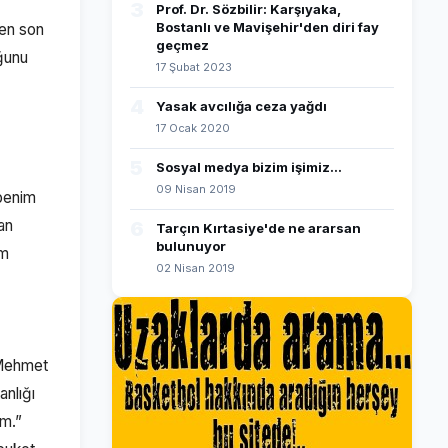
3
Prof. Dr. Sözbilir: Karşıyaka,
Bostanlı ve Mavişehir'den diri fay
 en son
geçmez
uğunu
17 Şubat 2023
4
Yasak avcılığa ceza yağdı
17 Ocak 2020
5
Sosyal medya bizim işimiz...
09 Nisan 2019
 benim
an
6
Tarçın Kırtasiye'de ne ararsan
bulunuyor
am
02 Nisan 2019
“Mehmet
nlığı
um.”