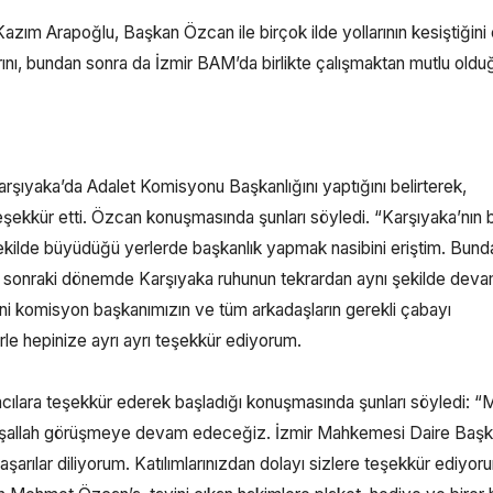
ım Arapoğlu, Başkan Özcan ile birçok ilde yollarının kesiştiğini
klarını, bundan sonra da İzmir BAM’da birlikte çalışmaktan mutlu old
şıyaka’da Adalet Komisyonu Başkanlığını yaptığını belirterek,
eşekkür etti. Özcan konuşmasında şunları söyledi. “Karşıyaka’nın
 şekilde büyüdüğü yerlerde başkanlık yapmak nasibini eriştim. Bund
n sonraki dönemde Karşıyaka ruhunun tekrardan aynı şekilde dev
i komisyon başkanımızın ve tüm arkadaşların gerekli çabayı
e hepinize ayrı ayrı teşekkür ediyorum.
ımcılara teşekkür ederek başladığı konuşmasında şunları söyledi: 
 inşallah görüşmeye devam edeceğiz. İzmir Mahkemesi Daire Başka
arılar diliyorum. Katılımlarınızdan dolayı sizlere teşekkür ediyor