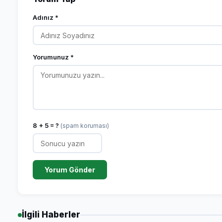
Adınız *
Yorumunuz *
8 + 5 = ?
(spam koruması)
Yorum Gönder
İlgili Haberler