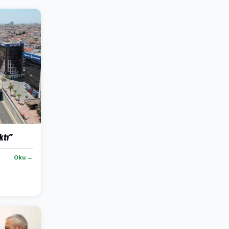
ktı”
Oku →