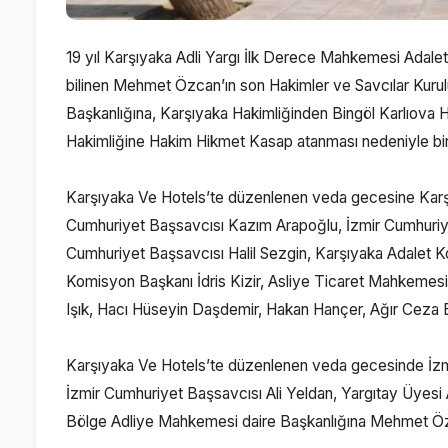
19 yıl Karşıyaka Adli Yargı İlk Derece Mahkemesi Adale
bilinen Mehmet Özcan’ın son Hakimler ve Savcılar Kuru
Başkanlığına, Karşıyaka Hakimliğinden Bingöl Karlıova
Hakimliğine Hakim Hikmet Kasap atanması nedeniyle bi
Karşıyaka Ve Hotels’te düzenlenen veda gecesine Ka
Cumhuriyet Başsavcısı Kazım Arapoğlu, İzmir Cumhuriyet
Cumhuriyet Başsavcısı Halil Sezgin, Karşıyaka Adalet
Komisyon Başkanı İdris Kizir, Asliye Ticaret Mahkemes
Işık, Hacı Hüseyin Daşdemir, Hakan Hançer, Ağır Ceza B
Karşıyaka Ve Hotels’te düzenlenen veda gecesinde İz
İzmir Cumhuriyet Başsavcısı Ali Yeldan, Yargıtay Üyesi 
Bölge Adliye Mahkemesi daire Başkanlığına Mehmet Öz