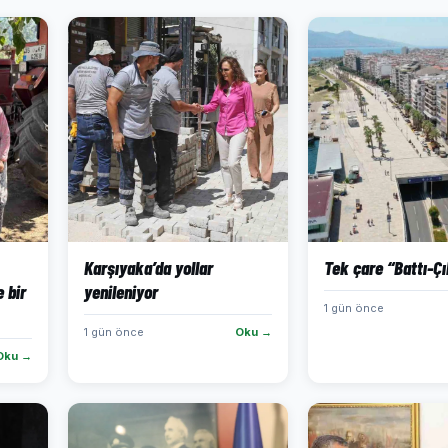
Karşıyaka’da yollar
Tek çare “Battı-Çı
 bir
yenileniyor
1 gün önce
1 gün önce
Oku →
Oku →