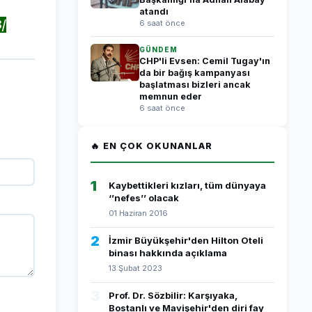
atandı
/
6 saat önce
GÜNDEM
CHP'li Evsen: Cemil Tugay'ın
da bir bağış kampanyası
başlatması bizleri ancak
memnun eder
6 saat önce
🔥 EN ÇOK OKUNANLAR
1
Kaybettikleri kızları, tüm dünyaya
‘’nefes’’ olacak
01 Haziran 2016
2
İzmir Büyükşehir'den Hilton Oteli
binası hakkında açıklama
13 Şubat 2023
3
Prof. Dr. Sözbilir: Karşıyaka,
Bostanlı ve Mavişehir'den diri fay