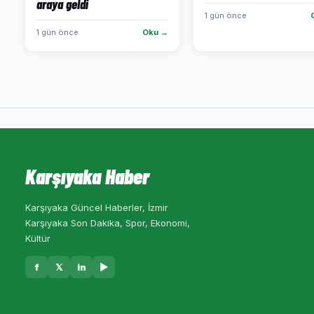
araya geldi
1 gün önce
1 gün önce
Oku →
Karşıyaka Haber
Karşıyaka Güncel Haberler, İzmir
Karşıyaka Son Dakika, Spor, Ekonomi,
Kültür
f
𝕏
in
▶