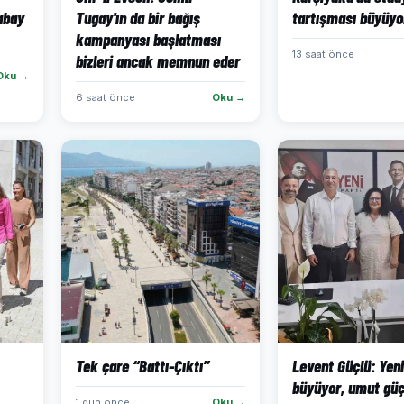
abay
Tugay'ın da bir bağış
tartışması büyüyor
kampanyası başlatması
13 saat önce
bizleri ancak memnun eder
Oku →
6 saat önce
Oku →
Tek çare “Battı-Çıktı”
Levent Güçlü: Yeni
büyüyor, umut güç
1 gün önce
Oku →