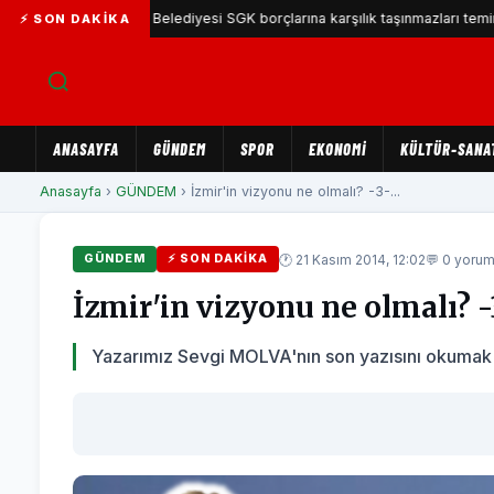
Karşıyaka Belediyesi SGK borçlarına karşılık taşınmazları teminat gös
⚡ SON DAKIKA
ANASAYFA
GÜNDEM
SPOR
EKONOMİ
KÜLTÜR-SANA
Anasayfa
›
GÜNDEM
› İzmir'in vizyonu ne olmalı? -3-...
🕐 21 Kasım 2014, 12:02
💬 0 yoru
GÜNDEM
⚡ SON DAKIKA
İzmir'in vizyonu ne olmalı? -
Yazarımız Sevgi MOLVA'nın son yazısını okumak içi