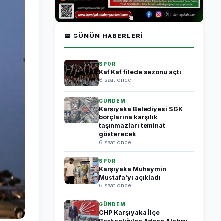
📅 GÜNÜN HABERLERI
SPOR
Kaf Kaf filede sezonu açtı
6 saat önce
GÜNDEM
Karşıyaka Belediyesi SGK
borçlarına karşılık
taşınmazları teminat
gösterecek
6 saat önce
SPOR
Karşıyaka Muhaymin
Mustafa'yı açıkladı
6 saat önce
GÜNDEM
CHP Karşıyaka İlçe
Başkanlığı'na Adnan Alabay