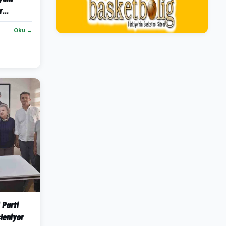
...
Oku →
 Parti
leniyor