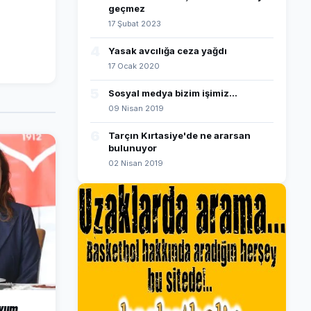
geçmez
17 Şubat 2023
4
Yasak avcılığa ceza yağdı
17 Ocak 2020
5
Sosyal medya bizim işimiz...
09 Nisan 2019
6
Tarçın Kırtasiye'de ne ararsan
bulunuyor
02 Nisan 2019
dyum