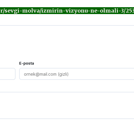
r/sevgi-molva/izmirin-vizyonu-ne-olmali-3/253
E-posta