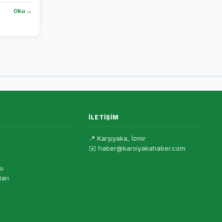
Oku →
İLETIŞIM
📍 Karşıyaka, İzmir
✉️ haber@karsiyakahaber.com
sı
ları