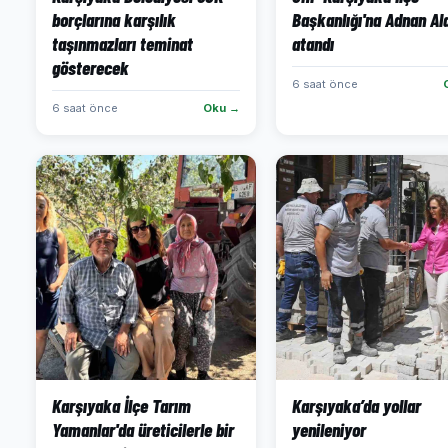
borçlarına karşılık
Başkanlığı'na Adnan Al
taşınmazları teminat
atandı
gösterecek
6 saat önce
6 saat önce
Oku →
Karşıyaka İlçe Tarım
Karşıyaka’da yollar
Yamanlar'da üreticilerle bir
yenileniyor