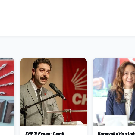
CHP'li Evsen: Cemil
Karşıyaka’da sta