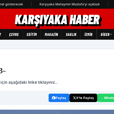
terecek
Karşıyaka Muhaymin Mustafa'yı açıkladı
CHP Kar
KARŞIYAKA HABER
T
ÇEVRE
EĞİTİM
MAGAZİN
SAĞLIK
İZMİR
DIĞER
m
3-
n aşağıdaki linke tıklayınız...
Paylaş
X'te Paylaş
What