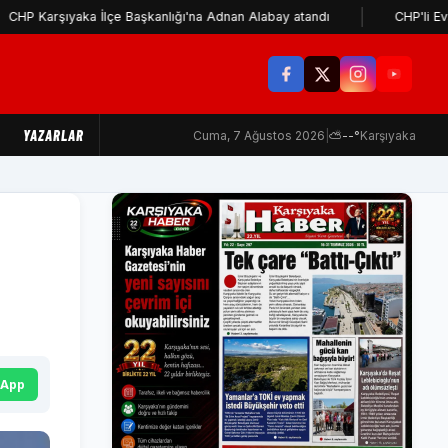
şıyaka İlçe Başkanlığı'na Adnan Alabay atandı
CHP'li Evsen: Cem
YAZARLAR
Cuma, 7 Ağustos 2026
|
⛅
--°
Karşıyaka
sApp