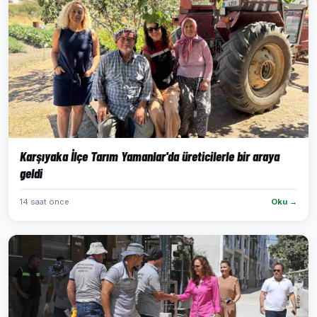
Karşıyaka İlçe Tarım Yamanlar'da üreticilerle bir araya
geldi
14 saat önce
Oku →