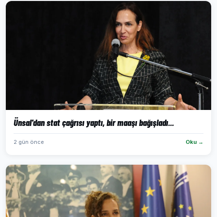
Ünsal'dan stat çağrısı yaptı, bir maaşı bağışladı...
2 gün önce
Oku →