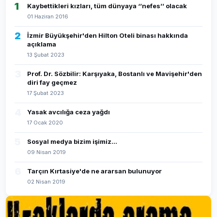
1
Kaybettikleri kızları, tüm dünyaya ‘’nefes’’ olacak
01 Haziran 2016
2
İzmir Büyükşehir'den Hilton Oteli binası hakkında
açıklama
13 Şubat 2023
3
Prof. Dr. Sözbilir: Karşıyaka, Bostanlı ve Mavişehir'den
diri fay geçmez
17 Şubat 2023
4
Yasak avcılığa ceza yağdı
17 Ocak 2020
5
Sosyal medya bizim işimiz...
09 Nisan 2019
6
Tarçın Kırtasiye'de ne ararsan bulunuyor
02 Nisan 2019