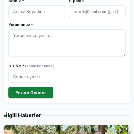
Adınız *
E-posta
Yorumunuz *
6 + 5 = ?
(spam koruması)
Yorum Gönder
İlgili Haberler