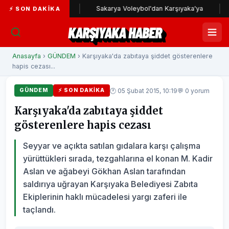
şıyaka yolunda
Sakarya Voleybol'dan Karşıyaka'ya
Kar
⚡ SON DAKIKA
KARŞIYAKA HABER
Anasayfa
›
GÜNDEM
› Karşıyaka'da zabıtaya şiddet gösterenlere
hapis cezası...
🕐 05 Şubat 2015, 10:19
💬 0 yorum
GÜNDEM
⚡ SON DAKIKA
Karşıyaka'da zabıtaya şiddet
gösterenlere hapis cezası
Seyyar ve açıkta satılan gıdalara karşı çalışma
yürüttükleri sırada, tezgahlarına el konan M. Kadir
Aslan ve ağabeyi Gökhan Aslan tarafından
saldırıya uğrayan Karşıyaka Belediyesi Zabıta
Ekiplerinin haklı mücadelesi yargı zaferi ile
taçlandı.