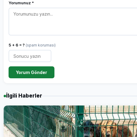
Yorumunuz *
5 + 6 = ?
(spam koruması)
Yorum Gönder
İlgili Haberler