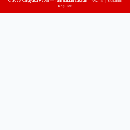
© 2026 Karşıyaka Haber — Tüm hakları saklıdır. |
Gizlilik
|
Kullanım
Koşulları