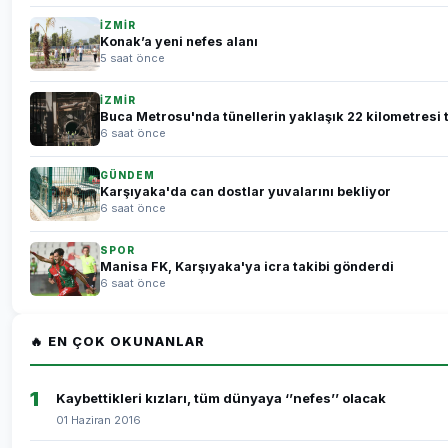
İZMİR
Konak’a yeni nefes alanı
5 saat önce
İZMİR
Buca Metrosu'nda tünellerin yaklaşık 22 kilometresi
6 saat önce
GÜNDEM
Karşıyaka'da can dostlar yuvalarını bekliyor
6 saat önce
SPOR
Manisa FK, Karşıyaka'ya icra takibi gönderdi
6 saat önce
🔥 EN ÇOK OKUNANLAR
1
Kaybettikleri kızları, tüm dünyaya ‘’nefes’’ olacak
01 Haziran 2016