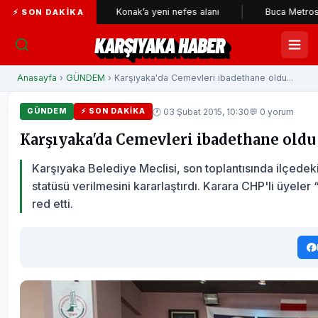
eri
Konak’a yeni nefes alanı
Buca Metrosu'nda tüneller
⚡ SON DAKIKA
KARŞIYAKA HABER
Anasayfa
›
GÜNDEM
› Karşıyaka'da Cemevleri ibadethane oldu...
🕐 03 Şubat 2015, 10:30
💬 0 yorum
GÜNDEM
⚡ SON DAKIKA
Karşıyaka'da Cemevleri ibadethane oldu
Karşıyaka Belediye Meclisi, son toplantısında ilçed
statüsü verilmesini kararlaştırdı. Karara CHP'li üyeler 
red etti.