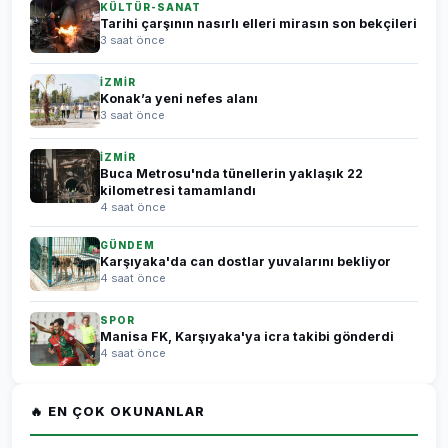
KÜLTÜR-SANAT
Tarihi çarşının nasırlı elleri mirasın son bekçileri
3 saat önce
İZMİR
Konak’a yeni nefes alanı
3 saat önce
İZMİR
Buca Metrosu'nda tünellerin yaklaşık 22
kilometresi tamamlandı
4 saat önce
GÜNDEM
Karşıyaka'da can dostlar yuvalarını bekliyor
4 saat önce
SPOR
Manisa FK, Karşıyaka'ya icra takibi gönderdi
4 saat önce
🔥 EN ÇOK OKUNANLAR