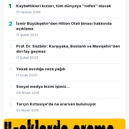
1
Kaybettikleri kızları, tüm dünyaya ‘’nefes’’ olacak
01 Haziran 2016
2
İzmir Büyükşehir'den Hilton Oteli binası hakkında
açıklama
13 Şubat 2023
3
Prof. Dr. Sözbilir: Karşıyaka, Bostanlı ve Mavişehir'den
diri fay geçmez
17 Şubat 2023
4
Yasak avcılığa ceza yağdı
17 Ocak 2020
5
Sosyal medya bizim işimiz...
09 Nisan 2019
6
Tarçın Kırtasiye'de ne ararsan bulunuyor
02 Nisan 2019