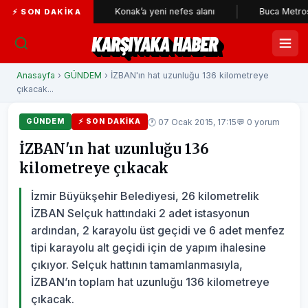
kçileri
Konak’a yeni nefes alanı
Buca Metrosu'nda tüne
⚡ SON DAKIKA
KARŞIYAKA HABER
Anasayfa
›
GÜNDEM
› İZBAN'ın hat uzunluğu 136 kilometreye
çıkacak...
🕐 07 Ocak 2015, 17:15
💬 0 yorum
GÜNDEM
⚡ SON DAKIKA
İZBAN'ın hat uzunluğu 136
kilometreye çıkacak
İzmir Büyükşehir Belediyesi, 26 kilometrelik
İZBAN Selçuk hattındaki 2 adet istasyonun
ardından, 2 karayolu üst geçidi ve 6 adet menfez
tipi karayolu alt geçidi için de yapım ihalesine
çıkıyor. Selçuk hattının tamamlanmasıyla,
İZBAN’ın toplam hat uzunluğu 136 kilometreye
çıkacak.