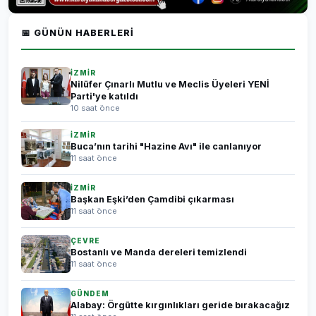
📅 GÜNÜN HABERLERI
İZMİR
Nilüfer Çınarlı Mutlu ve Meclis Üyeleri YENİ
Parti'ye katıldı
10 saat önce
İZMİR
Buca’nın tarihi "Hazine Avı" ile canlanıyor
11 saat önce
İZMİR
Başkan Eşki’den Çamdibi çıkarması
11 saat önce
ÇEVRE
Bostanlı ve Manda dereleri temizlendi
11 saat önce
GÜNDEM
Alabay: Örgütte kırgınlıkları geride bırakacağız