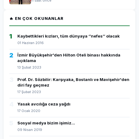
11 saat önce
🔥 EN ÇOK OKUNANLAR
1
Kaybettikleri kızları, tüm dünyaya ‘’nefes’’ olacak
01 Haziran 2016
2
İzmir Büyükşehir'den Hilton Oteli binası hakkında
açıklama
13 Şubat 2023
3
Prof. Dr. Sözbilir: Karşıyaka, Bostanlı ve Mavişehir'den
diri fay geçmez
17 Şubat 2023
4
Yasak avcılığa ceza yağdı
17 Ocak 2020
5
Sosyal medya bizim işimiz...
09 Nisan 2019