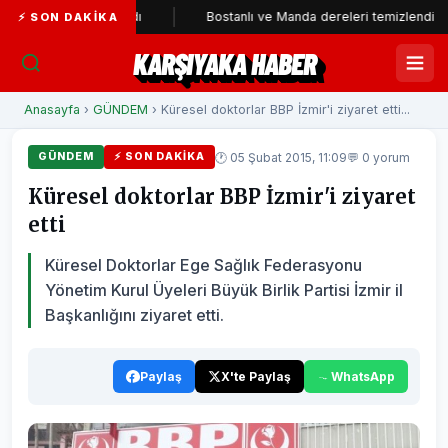
rti'ye katıldı
Bostanlı ve Manda dereleri temizlendi
Al
⚡ SON DAKIKA
KARŞIYAKA HABER
Anasayfa
›
GÜNDEM
› Küresel doktorlar BBP İzmir'i ziyaret etti...
🕐 05 Şubat 2015, 11:09
💬 0 yorum
GÜNDEM
⚡ SON DAKIKA
Küresel doktorlar BBP İzmir'i ziyaret
etti
Küresel Doktorlar Ege Sağlık Federasyonu
Yönetim Kurul Üyeleri Büyük Birlik Partisi İzmir il
Başkanlığını ziyaret etti.
Paylaş
X'te Paylaş
WhatsApp