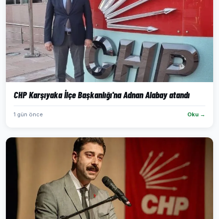
CHP Karşıyaka İlçe Başkanlığı'na Adnan Alabay atandı
1 gün önce
Oku →