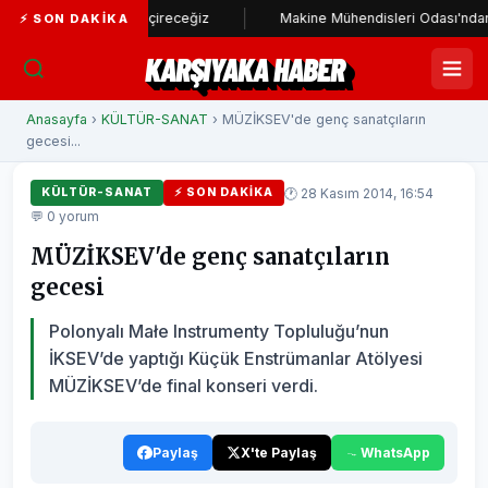
dı hayata geçireceğiz
Makine Mühendisleri Odası'ndan Başkan Üns
⚡ SON DAKIKA
KARŞIYAKA HABER
Anasayfa
›
KÜLTÜR-SANAT
› MÜZİKSEV'de genç sanatçıların
gecesi...
🕐 28 Kasım 2014, 16:54
KÜLTÜR-SANAT
⚡ SON DAKIKA
💬 0 yorum
MÜZİKSEV'de genç sanatçıların
gecesi
Polonyalı Małe Instrumenty Topluluğu’nun
İKSEV’de yaptığı Küçük Enstrümanlar Atölyesi
MÜZİKSEV’de final konseri verdi.
Paylaş
X'te Paylaş
WhatsApp