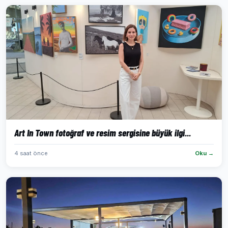
Art In Town fotoğraf ve resim sergisine büyük ilgi...
4 saat önce
Oku →