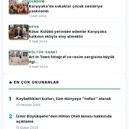
GÜNDEM
Karşıyaka'da sokaklar çocuk sesleriye
yankılandı
1 saat önce
SPOR
Köse: Kulübü yerinden edenler Karşıyaka
halkının aklıyla alay etmektir
3 saat önce
KÜLTÜR-SANAT
Art In Town fotoğraf ve resim sergisine büyük
ilgi...
4 saat önce
🔥 EN ÇOK OKUNANLAR
1
Kaybettikleri kızları, tüm dünyaya ‘’nefes’’ olacak
01 Haziran 2016
2
İzmir Büyükşehir'den Hilton Oteli binası hakkında
açıklama
13 Şubat 2023