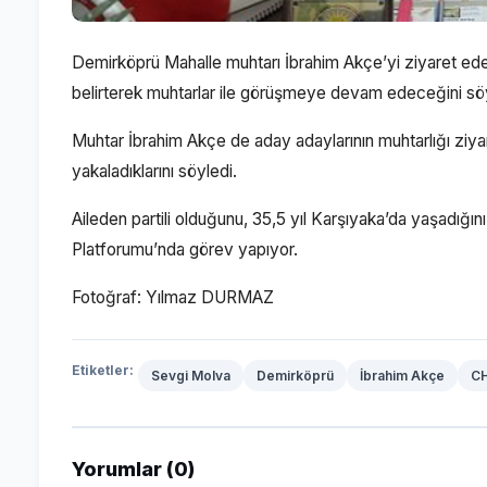
Demirköprü Mahalle muhtarı İbrahim Akçe’yi ziyaret ed
belirterek muhtarlar ile görüşmeye devam edeceğini söy
Muhtar İbrahim Akçe de aday adaylarının muhtarlığı ziyaret
yakaladıklarını söyledi.
Aileden partili olduğunu, 35,5 yıl Karşıyaka’da yaşadığı
Platforumu’nda görev yapıyor.
Fotoğraf: Yılmaz DURMAZ
Etiketler:
Sevgi Molva
Demirköprü
İbrahim Akçe
C
Yorumlar (0)