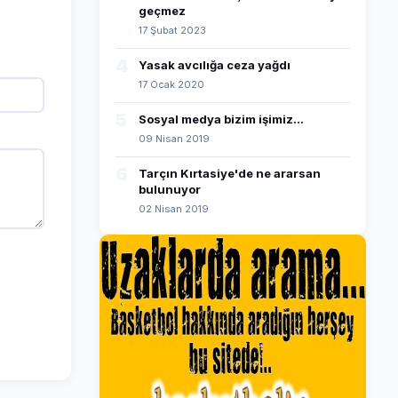
geçmez
17 Şubat 2023
4
Yasak avcılığa ceza yağdı
17 Ocak 2020
5
Sosyal medya bizim işimiz...
09 Nisan 2019
6
Tarçın Kırtasiye'de ne ararsan
bulunuyor
02 Nisan 2019