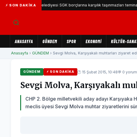
Karşıyaka Belediyesi SGK borçlarına karşılık taşınmazları teminat göster
⚡ SON DAKIKA
ANASAYFA
GÜNDEM
SPOR
EKONOMİ
KÜLTÜR-SANA
Anasayfa
›
GÜNDEM
› Sevgi Molva, Karşıyakalı muhtarları ziyaret ediyo
🕐 15 Şubat 2015, 10:48
💬 0 yorum
GÜNDEM
⚡ SON DAKIKA
Sevgi Molva, Karşıyakalı muht
CHP 2. Bölge milletvekili aday adayı Karşıyaka
meclis üyesi Sevgi Molva muhtar ziyaretlerini sü