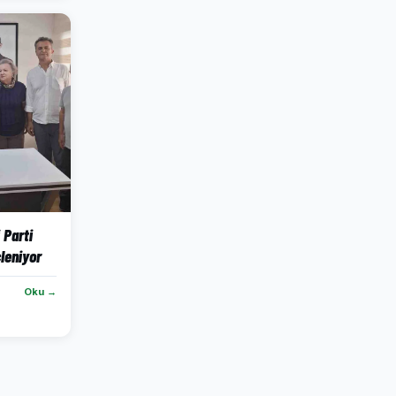
 Parti
leniyor
Oku →