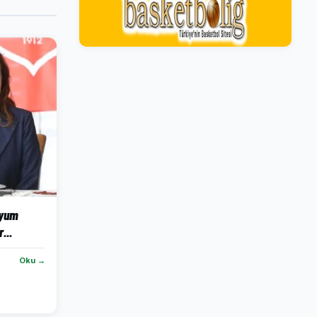
dyum
...
Oku →