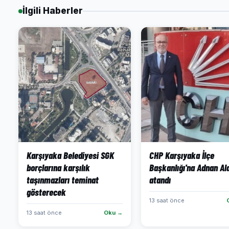
İlgili Haberler
Karşıyaka Belediyesi SGK
CHP Karşıyaka İlçe
borçlarına karşılık
Başkanlığı'na Adnan Al
taşınmazları teminat
atandı
gösterecek
13 saat önce
13 saat önce
Oku →