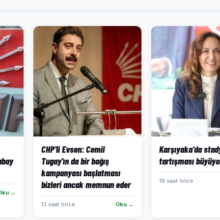
CHP'li Evsen: Cemil
Karşıyaka’da sta
abay
Tugay'ın da bir bağış
tartışması büyüyor
kampanyası başlatması
19 saat önce
bizleri ancak memnun eder
Oku →
13 saat önce
Oku →