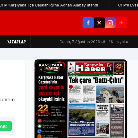
aka İlçe Başkanlığı'na Adnan Alabay atandı
CHP'li Evsen: Cemil
YAZARLAR
Cuma, 7 Ağustos 2026
|
⛅
--°
Karşıyaka
n dönem
sApp