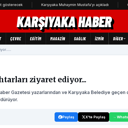
ecek
Karşıyaka Muhaymin Mustafa'yı açıkladı
CHP Karşıy
KARŞIYAKA HABER
T
ÇEVRE
EĞİTİM
MAGAZİN
SAĞLIK
İZMİR
DIĞER
r......
arları ziyaret ediyor...
 Haber Gazetesi yazarlarından ve Karşıyaka Belediye geçe
rdürüyor.
Paylaş
X'te Paylaş
What