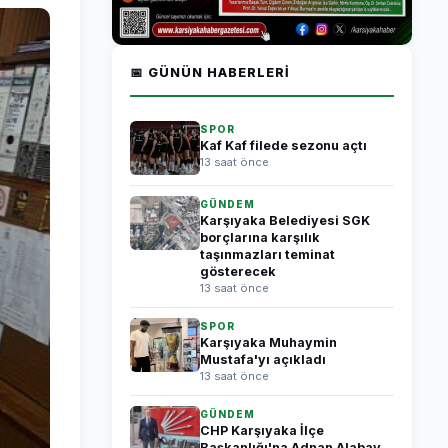
📅 GÜNÜN HABERLERI
SPOR
Kaf Kaf filede sezonu açtı
13 saat önce
GÜNDEM
Karşıyaka Belediyesi SGK
borçlarına karşılık
taşınmazları teminat
gösterecek
13 saat önce
SPOR
Karşıyaka Muhaymin
Mustafa'yı açıkladı
13 saat önce
GÜNDEM
CHP Karşıyaka İlçe
Başkanlığı'na Adnan Alabay