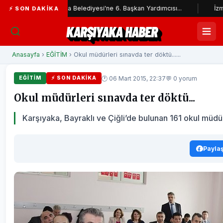
Karşıyaka Belediyesi'ne 6. Başkan Yardımcısı...
İzmir İtfaiyesi’ne
⚡ SON DAKIKA
KARŞIYAKA HABER
Anasayfa
›
EĞİTİM
› Okul müdürleri sınavda ter döktü......
🕐 06 Mart 2015, 22:37
💬 0 yorum
EĞİTİM
⚡ SON DAKIKA
Okul müdürleri sınavda ter döktü...
Karşıyaka, Bayraklı ve Çiğli’de bulunan 161 okul müdü
Payla