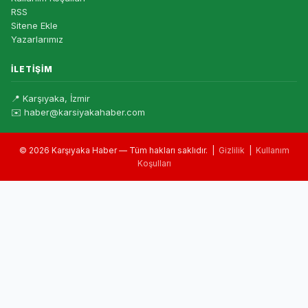
RSS
Sitene Ekle
Yazarlarımız
İLETIŞIM
📍 Karşıyaka, İzmir
✉️ haber@karsiyakahaber.com
© 2026 Karşıyaka Haber — Tüm hakları saklıdır. |
Gizlilik
|
Kullanım
Koşulları