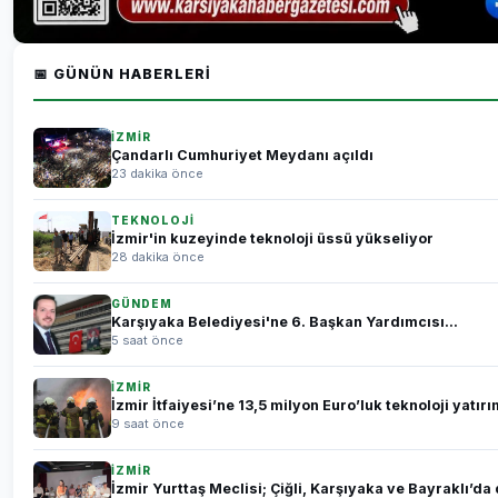
📅 GÜNÜN HABERLERI
İZMİR
Çandarlı Cumhuriyet Meydanı açıldı
23 dakika önce
TEKNOLOJİ
İzmir'in kuzeyinde teknoloji üssü yükseliyor
28 dakika önce
GÜNDEM
Karşıyaka Belediyesi'ne 6. Başkan Yardımcısı...
5 saat önce
İZMİR
İzmir İtfaiyesi’ne 13,5 milyon Euro’luk teknoloji yatırı
9 saat önce
İZMİR
İzmir Yurttaş Meclisi; Çiğli, Karşıyaka ve Bayraklı’