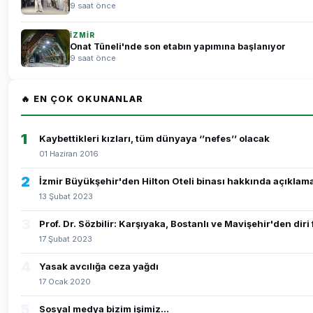
9 saat önce
İZMİR
Onat Tüneli'nde son etabın yapımına başlanıyor
9 saat önce
🔥 EN ÇOK OKUNANLAR
1
Kaybettikleri kızları, tüm dünyaya ‘’nefes’’ olacak
01 Haziran 2016
2
İzmir Büyükşehir'den Hilton Oteli binası hakkında açıklam
13 Şubat 2023
3
Prof. Dr. Sözbilir: Karşıyaka, Bostanlı ve Mavişehir'den dir
17 Şubat 2023
4
Yasak avcılığa ceza yağdı
17 Ocak 2020
5
Sosyal medya bizim işimiz...