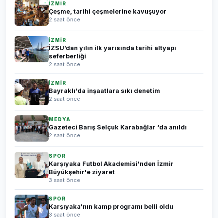
İZMİR
Çeşme, tarihi çeşmelerine kavuşuyor
2 saat önce
İZMİR
İZSU’dan yılın ilk yarısında tarihi altyapı
seferberliği
2 saat önce
İZMİR
Bayraklı'da inşaatlara sıkı denetim
2 saat önce
MEDYA
Gazeteci Barış Selçuk Karabağlar ‘da anıldı
2 saat önce
SPOR
Karşıyaka Futbol Akademisi'nden İzmir
Büyükşehir'e ziyaret
3 saat önce
SPOR
Karşıyaka'nın kamp programı belli oldu
3 saat önce