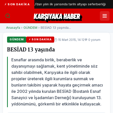
İZSU’dan yılın ilk yarısında tarihi altyapı seferberliği
Gaz
⚡ SON DAKIKA
KARŞIYAKA HABER
Anasayfa
›
GÜNDEM
› BESİAD 13 yaşında...
🕐 15 Mart 2015, 14:12
💬 0 yorum
GÜNDEM
⚡ SON DAKIKA
BESİAD 13 yaşında
Esnaflar arasında birlik, beraberlik ve
dayanışmayı sağlamak, kent yönetiminde söz
sahibi olabilmek, Karşıyaka ile ilgili olarak
projeler üreterek ilgili kurumlara sunmak ve
bunların takibini yaparak hayata geçirmek amacı
ile 2002 yılında kurulan BESİAD (Bostanlı Esnaf
Sanayici ve İşadamları Derneği) kuruluşunun 13.
yıldönümünü, görkemli bir etkinlikle kutlayacak.