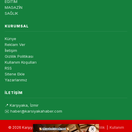
EĞİTİM
MAGAZİN
SAĞLIK
KURUMSAL
Künye
Reklam Ver
İletişim
Gizlilik Politikası
Kullanım Koşulları
RSS
Sitene Ekle
Yazarlarımız
İLETIŞIM
📍 Karşıyaka, İzmir
✉️ haber@karsiyakahaber.com
© 2026 Karşıyaka Haber — Tüm hakları saklıdır. |
Gizlilik
|
Kullanım