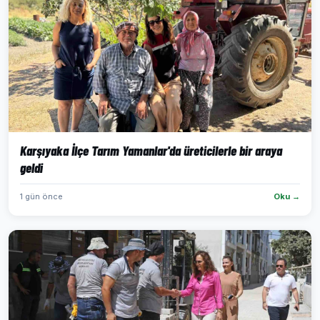
Karşıyaka İlçe Tarım Yamanlar'da üreticilerle bir araya
geldi
1 gün önce
Oku →