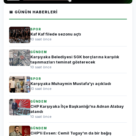
📅 GÜNÜN HABERLERI
SPOR
Kaf Kaf filede sezonu açtı
10 saat önce
GÜNDEM
Karşıyaka Belediyesi SGK borçlarına karşılık
taşınmazları teminat gösterecek
10 saat önce
SPOR
Karşıyaka Muhaymin Mustafa'yı açıkladı
10 saat önce
GÜNDEM
CHP Karşıyaka İlçe Başkanlığı'na Adnan Alabay
atandı
10 saat önce
GÜNDEM
CHP'li Evsen: Cemil Tugay'ın da bir bağış