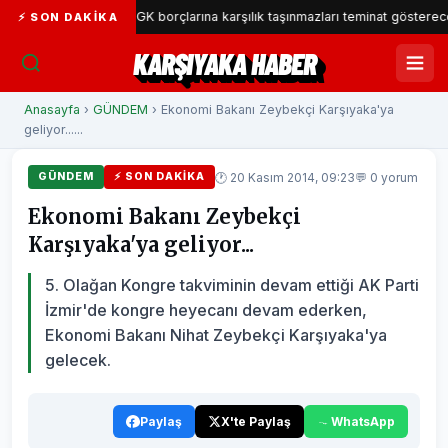
 Belediyesi SGK borçlarına karşılık taşınmazları teminat gösterecek
⚡ SON DAKIKA
KARŞIYAKA HABER
Anasayfa
›
GÜNDEM
› Ekonomi Bakanı Zeybekçi Karşıyaka'ya
geliyor......
🕐 20 Kasım 2014, 09:23
💬 0 yorum
GÜNDEM
⚡ SON DAKIKA
Ekonomi Bakanı Zeybekçi
Karşıyaka'ya geliyor...
5. Olağan Kongre takviminin devam ettiği AK Parti
İzmir'de kongre heyecanı devam ederken,
Ekonomi Bakanı Nihat Zeybekçi Karşıyaka'ya
gelecek.
Paylaş
X'te Paylaş
WhatsApp