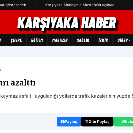
recek
Karşıyaka Muhaymin Mustafa'yı açıkladı
CHP Karş
KARŞIYAKA HABER
T
ÇEVRE
EĞİTİM
MAGAZİN
SAĞLIK
İZMİR
DIĞER
m
rı azalttı
kaymaz asfalt" uyguladığı yollarda trafik kazalarının yüzde
Paylaş
X'te Paylaş
What