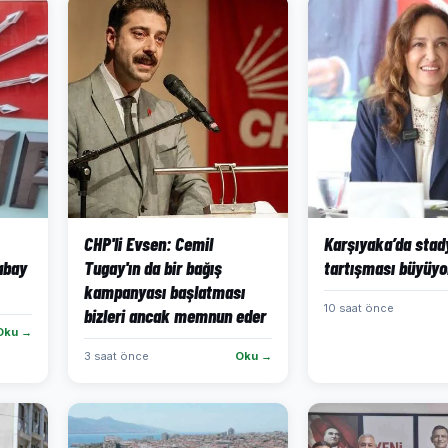
CHP'li Evsen: Cemil
Karşıyaka’da sta
abay
Tugay'ın da bir bağış
tartışması büyüyor
kampanyası başlatması
10 saat önce
bizleri ancak memnun eder
Oku →
3 saat önce
Oku →