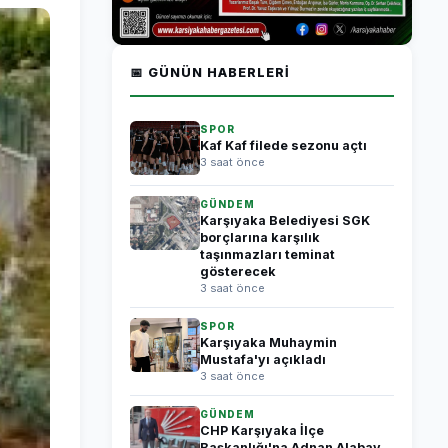
📅 GÜNÜN HABERLERI
SPOR
Kaf Kaf filede sezonu açtı
3 saat önce
GÜNDEM
Karşıyaka Belediyesi SGK
borçlarına karşılık
taşınmazları teminat
gösterecek
3 saat önce
SPOR
Karşıyaka Muhaymin
Mustafa'yı açıkladı
3 saat önce
GÜNDEM
CHP Karşıyaka İlçe
Başkanlığı'na Adnan Alabay