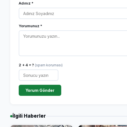
Adınız *
Yorumunuz *
2 + 4 = ?
(spam koruması)
Yorum Gönder
İlgili Haberler