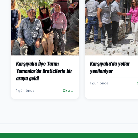
Karşıyaka İlçe Tarım
Karşıyaka’da yollar
Yamanlar'da üreticilerle bir
yenileniyor
araya geldi
1 gün önce
1 gün önce
Oku →