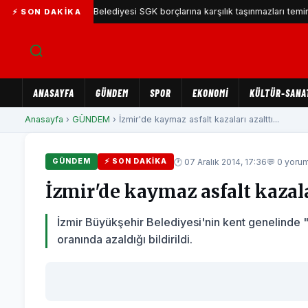
Karşıyaka Belediyesi SGK borçlarına karşılık taşınmazları teminat göste
⚡ SON DAKIKA
ANASAYFA
GÜNDEM
SPOR
EKONOMİ
KÜLTÜR-SANA
Anasayfa
›
GÜNDEM
› İzmir'de kaymaz asfalt kazaları azalttı...
🕐 07 Aralık 2014, 17:36
💬 0 yoru
GÜNDEM
⚡ SON DAKIKA
İzmir'de kaymaz asfalt kazala
İzmir Büyükşehir Belediyesi'nin kent genelinde "
oranında azaldığı bildirildi.