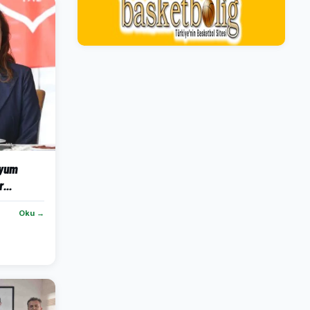
dyum
...
Oku →