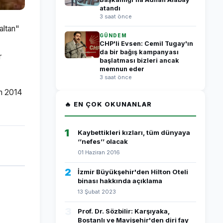
atandı
3 saat önce
altan"
GÜNDEM
CHP'li Evsen: Cemil Tugay'ın
da bir bağış kampanyası
r
başlatması bizleri ancak
memnun eder
3 saat önce
ın 2014
🔥 EN ÇOK OKUNANLAR
1
Kaybettikleri kızları, tüm dünyaya
‘’nefes’’ olacak
01 Haziran 2016
2
İzmir Büyükşehir'den Hilton Oteli
binası hakkında açıklama
13 Şubat 2023
3
Prof. Dr. Sözbilir: Karşıyaka,
Bostanlı ve Mavişehir'den diri fay