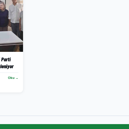
 Parti
leniyor
Oku →