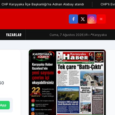
ıyaka İlçe Başkanlığı'na Adnan Alabay atandı
CHP'li Evsen: Cemi
YAZARLAR
Cuma, 7 Ağustos 2026
|
⛅
--°
Karşıyaka
 50
sApp