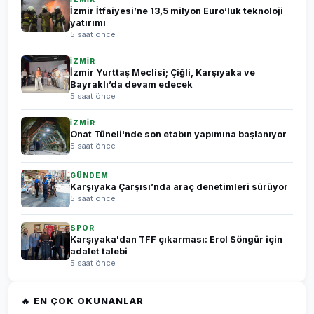
İzmir İtfaiyesi’ne 13,5 milyon Euro’luk teknoloji
yatırımı
5 saat önce
İZMİR
İzmir Yurttaş Meclisi; Çiğli, Karşıyaka ve
Bayraklı’da devam edecek
5 saat önce
İZMİR
Onat Tüneli'nde son etabın yapımına başlanıyor
5 saat önce
GÜNDEM
Karşıyaka Çarşısı’nda araç denetimleri sürüyor
5 saat önce
SPOR
Karşıyaka'dan TFF çıkarması: Erol Söngür için
adalet talebi
5 saat önce
🔥 EN ÇOK OKUNANLAR