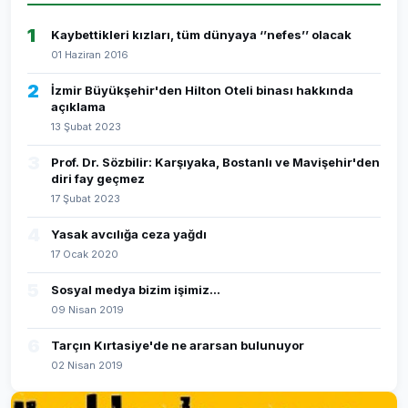
1
Kaybettikleri kızları, tüm dünyaya ‘’nefes’’ olacak
01 Haziran 2016
2
İzmir Büyükşehir'den Hilton Oteli binası hakkında
açıklama
13 Şubat 2023
3
Prof. Dr. Sözbilir: Karşıyaka, Bostanlı ve Mavişehir'den
diri fay geçmez
17 Şubat 2023
4
Yasak avcılığa ceza yağdı
17 Ocak 2020
5
Sosyal medya bizim işimiz...
09 Nisan 2019
6
Tarçın Kırtasiye'de ne ararsan bulunuyor
02 Nisan 2019