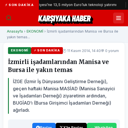
İzmir İtfaiyesi’ne 13,5 milyon Euro’luk teknoloji yatırımı
İzmir Y
⚡ SON DAKIKA
KARŞIYAKA HABER
Anasayfa
›
EKONOMİ
› İzmirli işadamlarından Manisa ve Bursa ile
yakın temas...
🕐 11 Kasım 2014, 14:40
💬 0 yorum
EKONOMİ
⚡ SON DAKIKA
İzmirli işadamlarından Manisa ve
Bursa ile yakın temas
İZGE (İzmir İş Dünyasını Geliştirme Derneği),
geçen haftaki Manisa MASİAD (Manisa Sanayici
ve İşadamları Derneği) ziyaretinin ardından,
BUGİAD’ı (Bursa Girişimci İşadamları Derneği)
ağırladı.
Paylaş
X'te Paylaş
WhatsApp