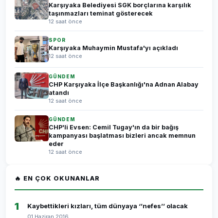
Karşıyaka Belediyesi SGK borçlarına karşılık
taşınmazları teminat gösterecek
12 saat önce
SPOR
Karşıyaka Muhaymin Mustafa'yı açıkladı
12 saat önce
GÜNDEM
CHP Karşıyaka İlçe Başkanlığı'na Adnan Alabay
atandı
12 saat önce
GÜNDEM
CHP'li Evsen: Cemil Tugay'ın da bir bağış
kampanyası başlatması bizleri ancak memnun
eder
12 saat önce
🔥 EN ÇOK OKUNANLAR
1
Kaybettikleri kızları, tüm dünyaya ‘’nefes’’ olacak
01 Haziran 2016