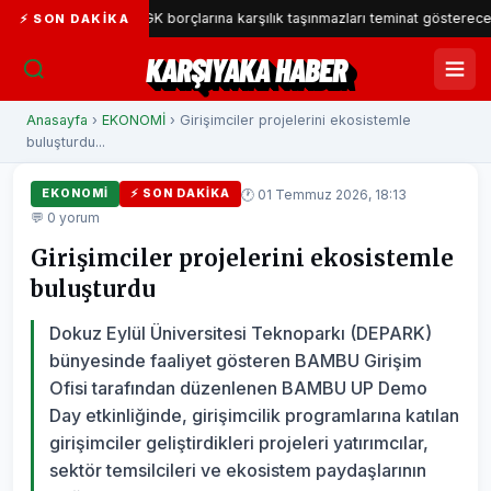
lediyesi SGK borçlarına karşılık taşınmazları teminat gösterecek
⚡ SON DAKIKA
KARŞIYAKA HABER
Anasayfa
›
EKONOMİ
› Girişimciler projelerini ekosistemle
buluşturdu...
🕐 01 Temmuz 2026, 18:13
EKONOMİ
⚡ SON DAKIKA
💬 0 yorum
Girişimciler projelerini ekosistemle
buluşturdu
Dokuz Eylül Üniversitesi Teknoparkı (DEPARK)
bünyesinde faaliyet gösteren BAMBU Girişim
Ofisi tarafından düzenlenen BAMBU UP Demo
Day etkinliğinde, girişimcilik programlarına katılan
girişimciler geliştirdikleri projeleri yatırımcılar,
sektör temsilcileri ve ekosistem paydaşlarının