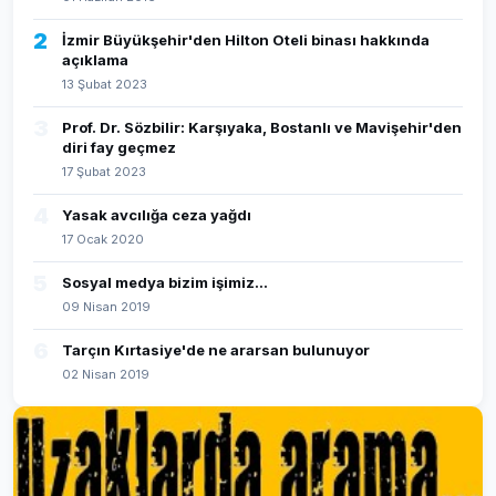
2
İzmir Büyükşehir'den Hilton Oteli binası hakkında
açıklama
13 Şubat 2023
3
Prof. Dr. Sözbilir: Karşıyaka, Bostanlı ve Mavişehir'den
diri fay geçmez
17 Şubat 2023
4
Yasak avcılığa ceza yağdı
17 Ocak 2020
5
Sosyal medya bizim işimiz...
09 Nisan 2019
6
Tarçın Kırtasiye'de ne ararsan bulunuyor
02 Nisan 2019