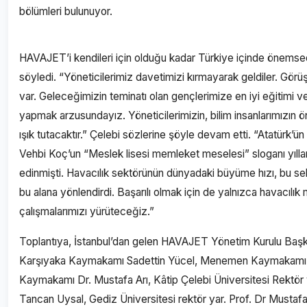
bölümleri bulunuyor.
HAVAJET’i kendileri için olduğu kadar Türkiye içinde önemsedik
söyledi. “Yöneticilerimiz davetimizi kırmayarak geldiler. Görüş
var. Geleceğimizin teminatı olan gençlerimize en iyi eğitimi ve
yapmak arzusundayız. Yöneticilerimizin, bilim insanlarımızın ö
ışık tutacaktır.” Çelebi sözlerine şöyle devam etti. “Atatürk’ün 
Vehbi Koç’un “Meslek lisesi memleket meselesi” sloganı yıll
edinmişti. Havacılık sektörünün dünyadaki büyüme hızı, bu sek
bu alana yönlendirdi. Başarılı olmak için de yalnızca havacılık
çalışmalarımızı yürüteceğiz.”
Toplantıya, İstanbul’dan gelen HAVAJET Yönetim Kurulu Başkanı
Karşıyaka Kaymakamı Sadettin Yücel, Menemen Kaymakamı M
Kaymakamı Dr. Mustafa Arı, Kâtip Çelebi Üniversitesi Rektör y
Tancan Uysal, Gediz Üniversitesi rektör yar. Prof. Dr Mustaf