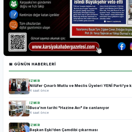
📅 GÜNÜN HABERLERI
İZMİR
Nilüfer Çınarlı Mutlu ve Meclis Üyeleri YENİ Parti'ye k
4 saat önce
İZMİR
Buca’nın tarihi "Hazine Avı" ile canlanıyor
4 saat önce
İZMİR
Başkan Eşki’den Çamdibi çıkarması