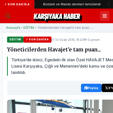
ldı
Bostanlı ve Manda dereleri temizlendi
Alabay: Örgüt
⚡ SON DAKIKA
KARŞIYAKA HABER
Anasayfa
›
EĞİTİM
› Yöneticilerden Havajet'e tam puan......
🕐 13 Ocak 2015, 15:23
💬 0 yorum
EĞİTİM
⚡ SON DAKIKA
Yöneticilerden Havajet'e tam puan...
Türkiye’de ikinci, Egedeki ilk olan Özel HAVAJET Me
Lisesi Karşıyaka, Çiğli ve Menemen’deki kamu ve öze
tanıtıldı.
Paylaş
X'