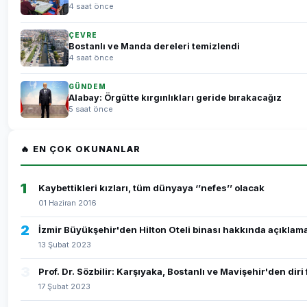
4 saat önce
ÇEVRE
Bostanlı ve Manda dereleri temizlendi
4 saat önce
GÜNDEM
Alabay: Örgütte kırgınlıkları geride bırakacağız
5 saat önce
🔥 EN ÇOK OKUNANLAR
1
Kaybettikleri kızları, tüm dünyaya ‘’nefes’’ olacak
01 Haziran 2016
2
İzmir Büyükşehir'den Hilton Oteli binası hakkında açıklam
13 Şubat 2023
3
Prof. Dr. Sözbilir: Karşıyaka, Bostanlı ve Mavişehir'den dir
17 Şubat 2023