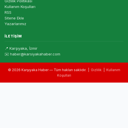
Gizlilik Politikası
Kullanım Koşulları
RSS
Sitene Ekle
Yazarlarımız
İLETIŞIM
📍 Karşıyaka, İzmir
✉️ haber@karsiyakahaber.com
© 2026 Karşıyaka Haber — Tüm hakları saklıdır. |
Gizlilik
|
Kullanım
Koşulları