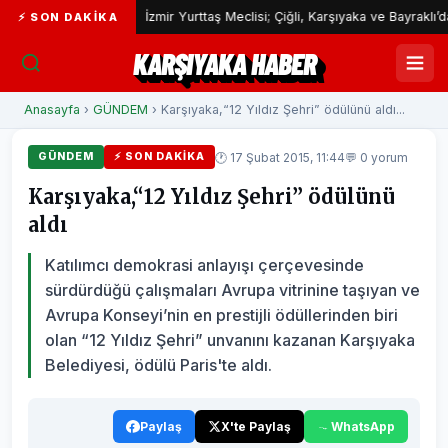
ı
İzmir Yurttaş Meclisi; Çiğli, Karşıyaka ve Bayraklı’da devam e
⚡ SON DAKIKA
KARŞIYAKA HABER
Anasayfa
›
GÜNDEM
› Karşıyaka,“12 Yıldız Şehri” ödülünü aldı...
🕐 17 Şubat 2015, 11:44
💬 0 yorum
GÜNDEM
⚡ SON DAKIKA
Karşıyaka,“12 Yıldız Şehri” ödülünü
aldı
Katılımcı demokrasi anlayışı çerçevesinde
sürdürdüğü çalışmaları Avrupa vitrinine taşıyan ve
Avrupa Konseyi’nin en prestijli ödüllerinden biri
olan “12 Yıldız Şehri” unvanını kazanan Karşıyaka
Belediyesi, ödülü Paris'te aldı.
Paylaş
X'te Paylaş
WhatsApp