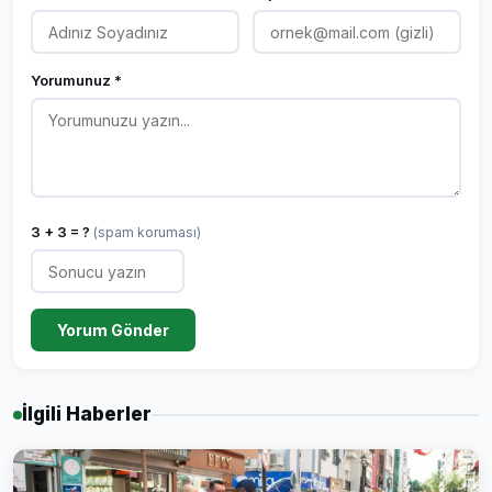
Yorumunuz *
3 + 3 = ?
(spam koruması)
Yorum Gönder
İlgili Haberler