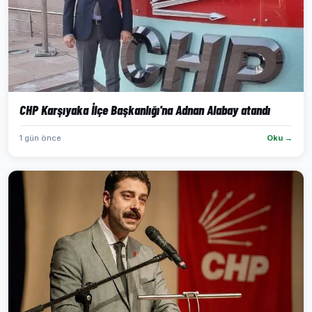
CHP Karşıyaka İlçe Başkanlığı'na Adnan Alabay atandı
1 gün önce
Oku →