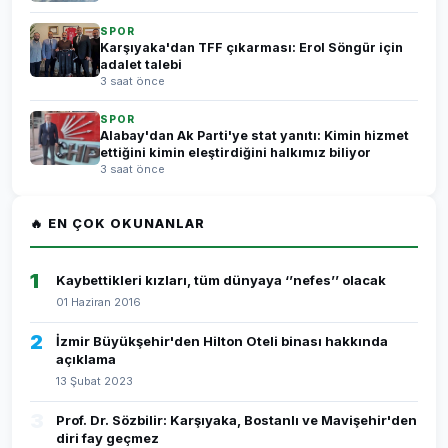
SPOR
Karşıyaka'dan TFF çıkarması: Erol Söngür için
adalet talebi
3 saat önce
SPOR
Alabay'dan Ak Parti'ye stat yanıtı: Kimin hizmet
ettiğini kimin eleştirdiğini halkımız biliyor
3 saat önce
🔥 EN ÇOK OKUNANLAR
1
Kaybettikleri kızları, tüm dünyaya ‘’nefes’’ olacak
01 Haziran 2016
2
İzmir Büyükşehir'den Hilton Oteli binası hakkında
açıklama
13 Şubat 2023
3
Prof. Dr. Sözbilir: Karşıyaka, Bostanlı ve Mavişehir'den
diri fay geçmez