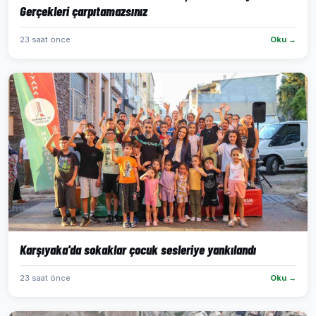
Gerçekleri çarpıtamazsınız
23 saat önce
Oku →
Karşıyaka'da sokaklar çocuk sesleriye yankılandı
23 saat önce
Oku →