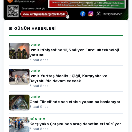
📅 GÜNÜN HABERLERI
İZMİR
İzmir İtfaiyesi’ne 13,5 milyon Euro’luk teknoloji
yatırımı
3 saat önce
İZMİR
İzmir Yurttaş Meclisi; Çiğli, Karşıyaka ve
Bayraklı’da devam edecek
3 saat önce
İZMİR
Onat Tüneli'nde son etabın yapımına başlanıyor
3 saat önce
GÜNDEM
Karşıyaka Çarşısı’nda araç denetimleri sürüyor
3 saat önce