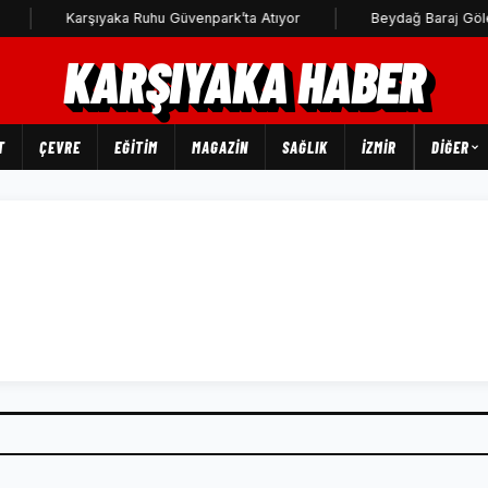
Karşıyaka Ruhu Güvenpark’ta Atıyor
Beydağ Baraj Göleti'
KARŞIYAKA HABER
T
ÇEVRE
EĞİTİM
MAGAZİN
SAĞLIK
İZMİR
DIĞER