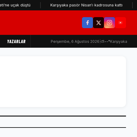
ne uçak düştü
Karşıyaka pasör Nisan'ı kadrosuna kattı
YAZARLAR
Perşembe, 6 Ağustos 2026
|
⛅
--°
Karşıyaka