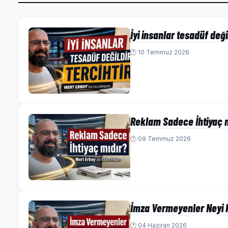
İyi insanlar tesadüf değil
🕐 10 Temmuz 2026
Reklam Sadece İhtiyaç 
🕐 09 Temmuz 2026
İmza Vermeyenler Neyi 
🕐 04 Haziran 2026