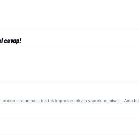
el cevap!
rbiri ardına sıralanması, tek tek koparılan takvim yaprakları misali… Ama bizi