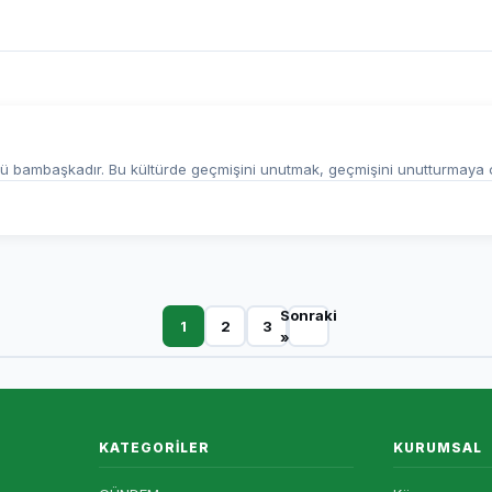
ürü bambaşkadır. Bu kültürde geçmişini unutmak, geçmişini unutturmaya ç
Sonraki
1
2
3
»
KATEGORILER
KURUMSAL