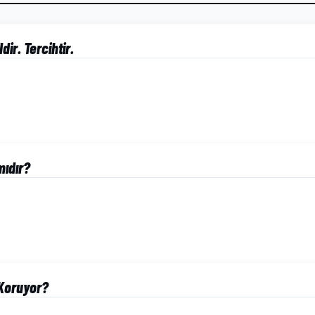
dir. Tercihtir.
mıdır?
Koruyor?