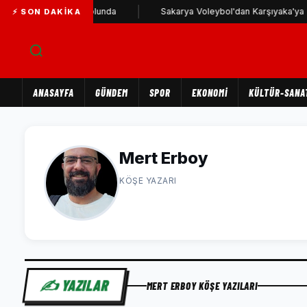
stafa Karşıyaka yolunda
Sakarya Voleybol'dan Karşıyaka'ya
⚡ SON DAKIKA
ANASAYFA
GÜNDEM
SPOR
EKONOMİ
KÜLTÜR-SANA
Mert Erboy
KÖŞE YAZARI
✍️ YAZILAR
MERT ERBOY KÖŞE YAZILARI