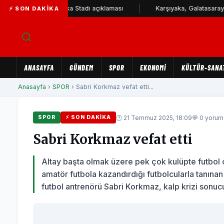
si'nden Karşıyaka Stadı açıklaması
Karşıyaka, Galatasaray ve Çay
⚡ SON DAKIKA
ANASAYFA
GÜNDEM
SPOR
EKONOMİ
KÜLTÜR-SANA
Anasayfa
›
SPOR
› Sabri Korkmaz vefat etti...
🕐 21 Temmuz 2025, 18:09
💬 0 yorum
SPOR
⚡ SON DAKIKA
Sabri Korkmaz vefat etti
Altay başta olmak üzere pek çok kulüpte futbol 
amatör futbola kazandırdığı futbolcularla tanına
futbol antrenörü Sabri Korkmaz, kalp krizi sonucu 