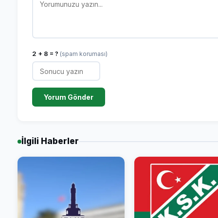
2 + 8 = ?
(spam koruması)
Yorum Gönder
İlgili Haberler