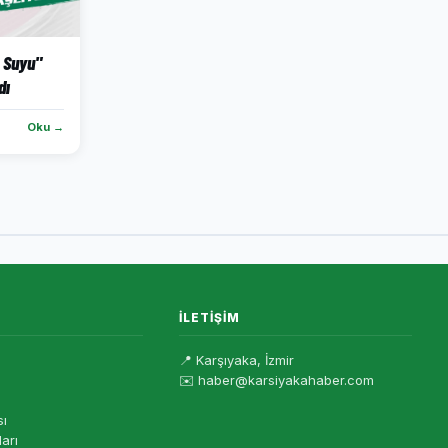
 Suyu"
dı
Oku →
İLETIŞIM
📍 Karşıyaka, İzmir
✉️ haber@karsiyakahaber.com
sı
ları