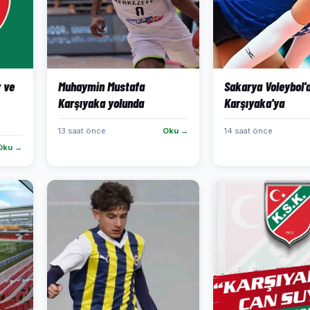
 ve
Muhaymin Mustafa
Sakarya Voleybol'
Karşıyaka yolunda
Karşıyaka'ya
13 saat önce
Oku →
14 saat önce
Oku →