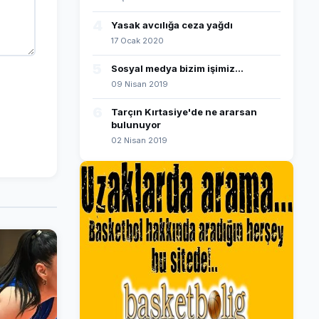
4
Yasak avcılığa ceza yağdı
17 Ocak 2020
5
Sosyal medya bizim işimiz...
09 Nisan 2019
6
Tarçın Kırtasiye'de ne ararsan
bulunuyor
02 Nisan 2019