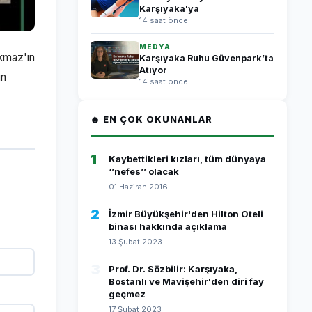
Karşıyaka'ya
14 saat önce
MEDYA
rkmaz'ın
Karşıyaka Ruhu Güvenpark’ta
Atıyor
ın
14 saat önce
🔥 EN ÇOK OKUNANLAR
1
Kaybettikleri kızları, tüm dünyaya
‘’nefes’’ olacak
01 Haziran 2016
2
İzmir Büyükşehir'den Hilton Oteli
binası hakkında açıklama
13 Şubat 2023
3
Prof. Dr. Sözbilir: Karşıyaka,
Bostanlı ve Mavişehir'den diri fay
geçmez
17 Şubat 2023