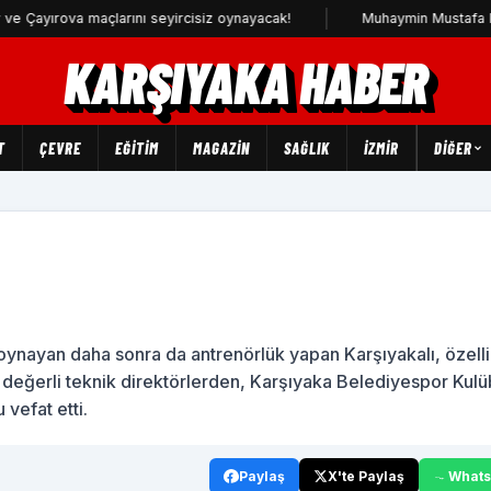
ırova maçlarını seyircisiz oynayacak!
Muhaymin Mustafa Karşıy
KARŞIYAKA HABER
T
ÇEVRE
EĞİTİM
MAGAZİN
SAĞLIK
İZMİR
DIĞER
oynayan daha sonra da antrenörlük yapan Karşıyakalı, özelli
n değerli teknik direktörlerden, Karşıyaka Belediyespor Kul
vefat etti.
Paylaş
X'te Paylaş
What