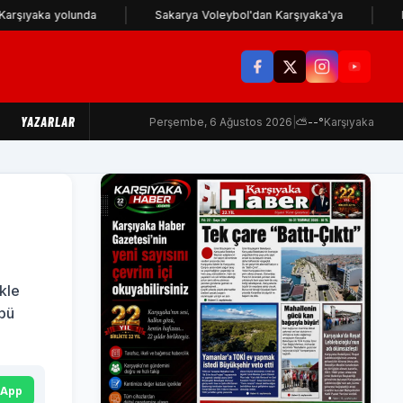
aka yolunda
Sakarya Voleybol'dan Karşıyaka'ya
Karşıy
YAZARLAR
Perşembe, 6 Ağustos 2026
|
⛅
--°
Karşıyaka
kle
übü
sApp