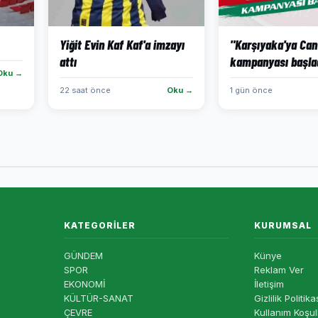
Yiğit Evin Kaf Kaf'a imzayı
"Karşıyaka'ya Can
attı
kampanyası başla
Oku →
22 saat önce
Oku →
1 gün önce
KATEGORILER
KURUMSAL
GÜNDEM
Künye
SPOR
Reklam Ver
EKONOMİ
İletişim
KÜLTÜR-SANAT
Gizlilik Politika
ÇEVRE
Kullanım Koşul