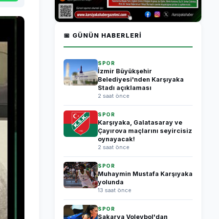
📅 GÜNÜN HABERLERI
SPOR
İzmir Büyükşehir
Belediyesi'nden Karşıyaka
Stadı açıklaması
2 saat önce
SPOR
Karşıyaka, Galatasaray ve
Çayırova maçlarını seyircisiz
oynayacak!
2 saat önce
SPOR
Muhaymin Mustafa Karşıyaka
yolunda
13 saat önce
SPOR
Sakarya Voleybol'dan