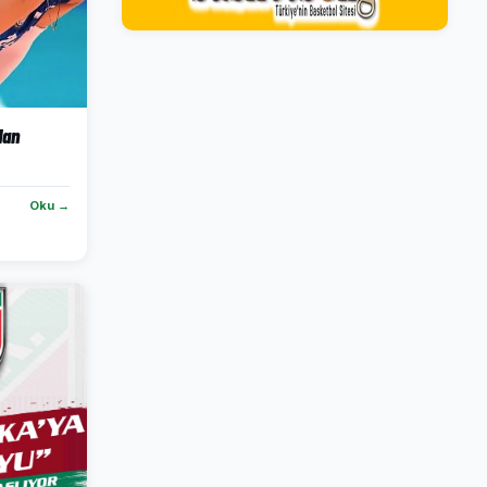
dan
Oku →