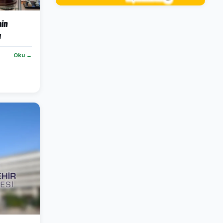
in
ı
Oku →