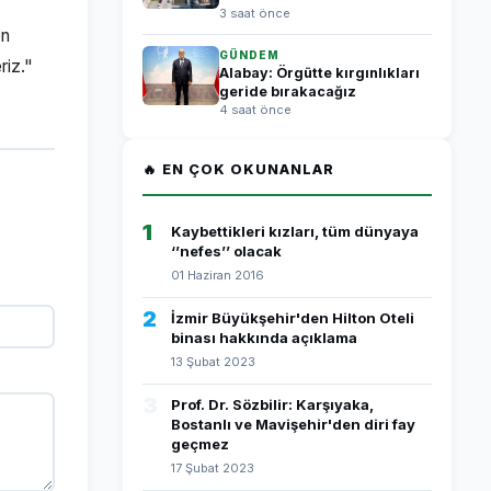
3 saat önce
en
GÜNDEM
riz."
Alabay: Örgütte kırgınlıkları
geride bırakacağız
4 saat önce
🔥 EN ÇOK OKUNANLAR
1
Kaybettikleri kızları, tüm dünyaya
‘’nefes’’ olacak
01 Haziran 2016
2
İzmir Büyükşehir'den Hilton Oteli
binası hakkında açıklama
13 Şubat 2023
3
Prof. Dr. Sözbilir: Karşıyaka,
Bostanlı ve Mavişehir'den diri fay
geçmez
17 Şubat 2023