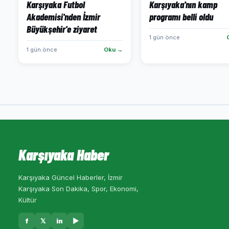
Karşıyaka Futbol
Karşıyaka'nın kamp
Akademisi'nden İzmir
programı belli oldu
Büyükşehir'e ziyaret
1 gün önce
1 gün önce
Oku →
Karşıyaka Haber
Karşıyaka Güncel Haberler, İzmir
Karşıyaka Son Dakika, Spor, Ekonomi,
Kültür
f
𝕏
in
▶