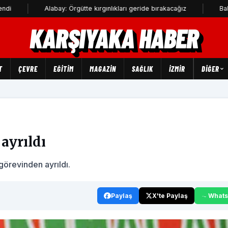
Alabay: Örgütte kırgınlıkları geride bırakacağız
Bahadır Kul:
KARŞIYAKA HABER
T
ÇEVRE
EĞİTİM
MAGAZİN
SAĞLIK
İZMİR
DIĞER
ayrıldı
örevinden ayrıldı.
Paylaş
X'te Paylaş
What