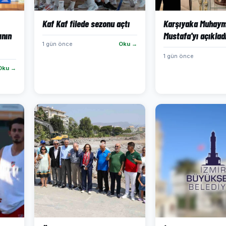
Kaf Kaf filede sezonu açtı
Karşıyaka Muhaym
ının
Mustafa'yı açıklad
1 gün önce
Oku →
1 gün önce
Oku →