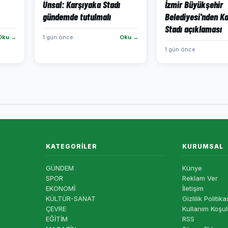
Ünsal: Karşıyaka Stadı
İzmir Büyükşehir
gündemde tutulmalı
Belediyesi'nden K
Stadı açıklaması
Oku →
1 gün önce
Oku →
1 gün önce
KATEGORILER
KURUMSAL
GÜNDEM
Künye
SPOR
Reklam Ver
EKONOMİ
İletişim
KÜLTÜR-SANAT
Gizlilik Politika
ÇEVRE
Kullanım Koşul
EĞİTİM
RSS