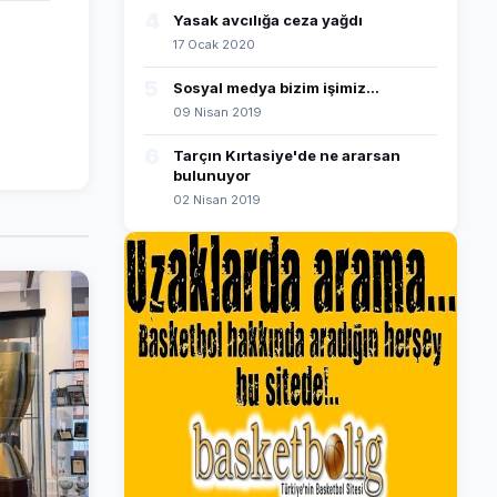
4
Yasak avcılığa ceza yağdı
17 Ocak 2020
5
Sosyal medya bizim işimiz...
09 Nisan 2019
6
Tarçın Kırtasiye'de ne ararsan
bulunuyor
02 Nisan 2019