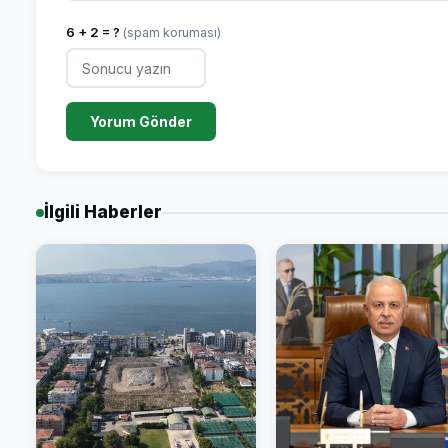
6 + 2 = ?
(spam koruması)
Yorum Gönder
İlgili Haberler