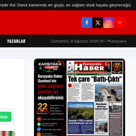
 Deniz kenarında en güçlü, en sağlam stadı hayata geçireceğiz
Ma
YAZARLAR
Cumartesi, 8 Ağustos 2026
|
⛅
--°
Karşıyaka
sApp