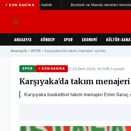
YENİ Parti'ye katıldı
Bostanlı ve Manda dereleri temizlendi
⚡ SON DAKIKA
ANASAYFA
GÜNDEM
SPOR
EKONOMİ
KÜLTÜR-SANA
Anasayfa
›
SPOR
› Karşıyaka'da takım menajeri ayrıldı...
🕐 24 Ekim 2024, 10:23
💬 0 yorum
SPOR
⚡ SON DAKIKA
Karşıyaka'da takım menajeri 
Karşıyaka basketbol takım menajeri Emin Saraç g