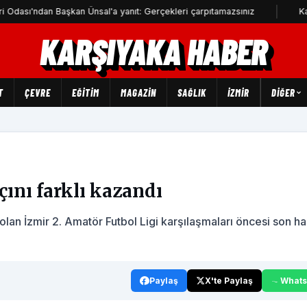
dan Başkan Ünsal'a yanıt: Gerçekleri çarpıtamazsınız
Karşıyaka'
KARŞIYAKA HABER
T
ÇEVRE
EĞİTİM
MAGAZİN
SAĞLIK
İZMİR
DIĞER
ını farklı kazandı
an İzmir 2. Amatör Futbol Ligi karşılaşmaları öncesi son haz
Paylaş
X'te Paylaş
What