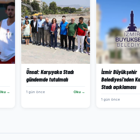
Ünsal: Karşıyaka Stadı
İzmir Büyükşehir
gündemde tutulmalı
Belediyesi'nden K
Stadı açıklaması
Oku →
1 gün önce
Oku →
1 gün önce