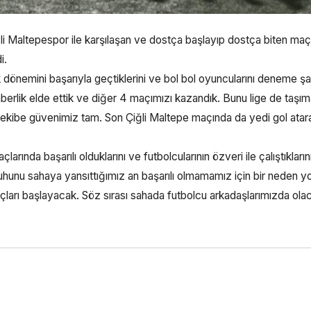
Çiğli Maltepespor ile karşılaşan ve dostça başlayıp dostça biten maç
i.
 dönemini başarıyla geçtiklerini ve bol bol oyuncularını deneme şa
raberlik elde ettik ve diğer 4 maçımızı kazandık. Bunu lige de taşı
ik ekibe güvenimiz tam. Son Çiğli Maltepe maçında da yedi gol ata
rında başarılı olduklarını ve futbolcularının özveri ile çalıştıkların
y ruhunu sahaya yansıttığımız an başarılı olmamamız için bir neden yo
maçları başlayacak. Söz sırası sahada futbolcu arkadaşlarımızda ola