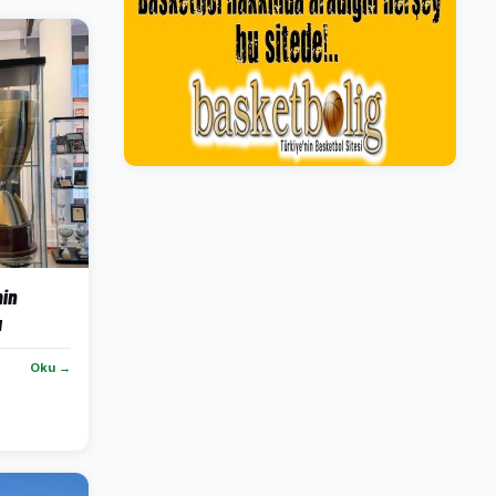
in
ı
Oku →