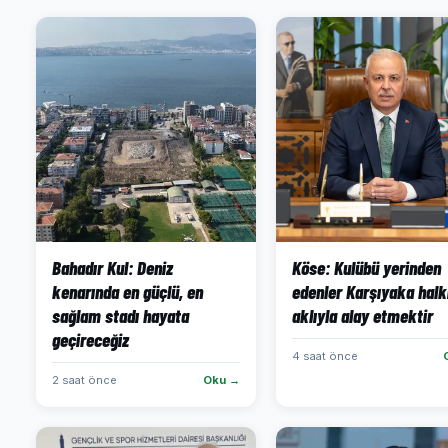
Bahadır Kul: Deniz
Köse: Kulübü yerinden
kenarında en güçlü, en
edenler Karşıyaka halk
sağlam stadı hayata
aklıyla alay etmektir
geçireceğiz
4 saat önce
2 saat önce
Oku →