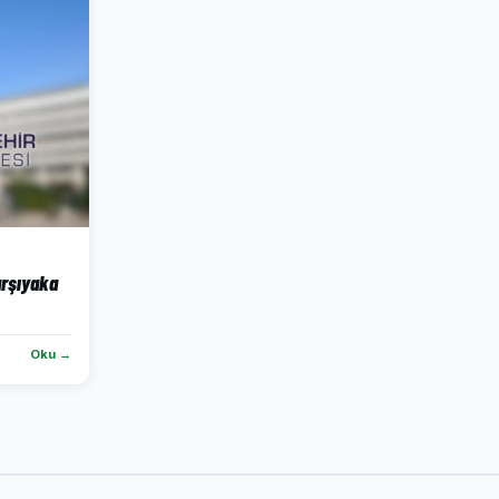
arşıyaka
Oku →