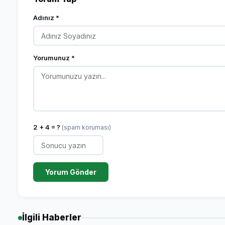
Adınız *
Yorumunuz *
2 + 4 = ?
(spam koruması)
Yorum Gönder
İlgili Haberler