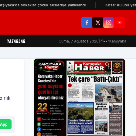
da sokaklar çocuk sesleriye yankılandı
Köse: Kulübü yerinden ede
YAZARLAR
Cuma, 7 Ağustos 2026
|
⛅
--°
Karşıyaka
ırlık
sApp