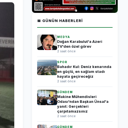
📅 GÜNÜN HABERLERI
MEDYA
Doğan Karabulut'a Azeri
TV'den özel görev
2 saat önce
SPOR
Bahadır Kul: Deniz kenarında
en güçlü, en sağlam stadı
hayata geçireceğiz
2 saat önce
GÜNDEM
Makine Mühendisleri
Odası'ndan Başkan Ünsal'a
yanıt: Gerçekleri
çarpıtamazsınız
2 saat önce
GÜNDEM