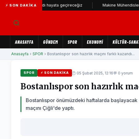
 en sağlam stadı hayata geçireceğiz
Makine Mühendisleri Odası'n
⚡ SON DAKIKA
ANASAYFA
GÜNDEM
SPOR
EKONOMİ
KÜLTÜR-SANA
Anasayfa
›
SPOR
› Bostanlıspor son hazırlık maçını farklı kazandı...
🕐 05 Şubat 2025, 12:16
💬 0 yorum
SPOR
⚡ SON DAKIKA
Bostanlıspor son hazırlık maç
Bostanlıspor önümüzdeki haftalarda başlayacak ol
maçını Çiğli'de yaptı.