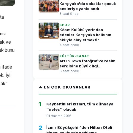
Karşıyaka'da sokaklar çocuk
sesleriye yankılandı
3 saat önce
ta
SPOR
Köse: Kulübü yerinden
nsı
edenler Karşıyaka halkının
aklıyla alay etmektir
mak ve
4 saat önce
rak bunu
KÜLTÜR-SANAT
Art In Town fotoğraf ve resim
sergisine büyük ilgi...
ı ifade
6 saat önce
k. İyi
cak"
🔥 EN ÇOK OKUNANLAR
1
Kaybettikleri kızları, tüm dünyaya
‘’nefes’’ olacak
01 Haziran 2016
2
İzmir Büyükşehir'den Hilton Oteli
binası hakkında açıklama