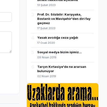
13 Şubat 2023
3
Prof. Dr. Sözbilir: Karşıyaka,
Bostanlı ve Mavişehir'den diri fay
geçmez
17 Şubat 2023
4
Yasak avcılığa ceza yağdı
17 Ocak 2020
5
Sosyal medya bizim işimiz...
09 Nisan 2019
6
Tarçın Kırtasiye'de ne ararsan
bulunuyor
02 Nisan 2019