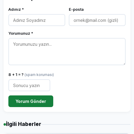
Adınız *
E-posta
Yorumunuz *
8 + 1 = ?
(spam koruması)
Yorum Gönder
İlgili Haberler