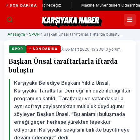
adı hayata geçireceğiz
Makine Mühendisleri Odası'ndan Başkan Ün
⚡ SON DAKIKA
KARŞIYAKA HABER
Anasayfa
›
SPOR
› Başkan Ünsal taraftarlarla iftarda buluştu...
🕐 05 Mart 2026, 13:23
💬 0 yorum
SPOR
⚡ SON DAKIKA
Başkan Ünsal taraftarlarla iftarda
buluştu
Karşıyaka Belediye Başkanı Yıldız Ünsal,
Karşıyaka Taraftarlar Derneği’nin düzenlediği iftar
programına katıldı. Taraftarlar ve vatandaşlarla
aynı sofrayı paylaşmaktan mutluluk duyduğunu
söyleyen Başkan Ünsal, “Bu anlamlı buluşmada
emeği geçen herkese yürekten teşekkür
ediyorum. Karşıyaka sevgisini birlikte büyütmeye
devam edeceğiz” dedi.