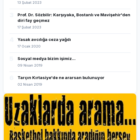
13 Şubat 2023
3
Prof. Dr. Sözbilir: Karşıyaka, Bostanlı ve Mavişehir'den
diri fay geçmez
17 Şubat 2023
4
Yasak avcılığa ceza yağdı
17 Ocak 2020
5
Sosyal medya bizim işimiz...
09 Nisan 2019
6
Tarçın Kırtasiye'de ne ararsan bulunuyor
02 Nisan 2019