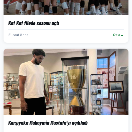
Kaf Kaf filede sezonu açtı
21 saat önce
Oku →
Karşıyaka Muhaymin Mustafa'yı açıkladı