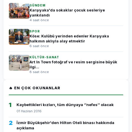
GÜNDEM
Karşıyaka'da sokaklar çocuk sesleriye
yankılandı
4 saat önce
SPOR
Köse: Kulübü yerinden edenler Karşıyaka
halkının aklıyla alay etmektir
6 saat önce
KÜLTÜR-SANAT
Art In Town fotoğraf ve resim sergisine büyük
ilgi...
8 saat önce
🔥 EN ÇOK OKUNANLAR
1
Kaybettikleri kızları, tüm dünyaya ‘’nefes’’ olacak
01 Haziran 2016
2
İzmir Büyükşehir'den Hilton Oteli binası hakkında
açıklama