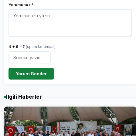
Yorumunuz *
4 + 6 = ?
(spam koruması)
Yorum Gönder
İlgili Haberler