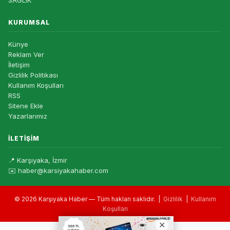
KURUMSAL
Künye
Reklam Ver
İletişim
Gizlilik Politikası
Kullanım Koşulları
RSS
Sitene Ekle
Yazarlarımız
İLETIŞIM
📍 Karşıyaka, İzmir
✉️ haber@karsiyakahaber.com
© 2026 Karşıyaka Haber — Tüm hakları saklıdır. |
Gizlilik
|
Kullanım
Koşulları