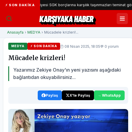
ıyaka Belediyesi SGK borçlarına karşılık taşınmazları teminat gösterecek
⚡ SON DAKIKA
KARŞIYAKA HABER
Anasayfa
›
MEDYA
› Mücadele krizleri!...
🕐 08 Nisan 2025, 18:05
💬 0 yorum
MEDYA
⚡ SON DAKIKA
Mücadele krizleri!
Yazarımız Zekiye Onay'ın yeni yazısını aşağıdaki
bağlantıdan okuyabilirsiniz...
Paylaş
X'te Paylaş
WhatsApp