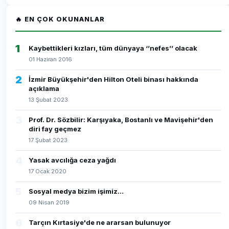
🔥 EN ÇOK OKUNANLAR
1
Kaybettikleri kızları, tüm dünyaya ‘’nefes’’ olacak
01 Haziran 2016
2
İzmir Büyükşehir'den Hilton Oteli binası hakkında
açıklama
13 Şubat 2023
3
Prof. Dr. Sözbilir: Karşıyaka, Bostanlı ve Mavişehir'den
diri fay geçmez
17 Şubat 2023
4
Yasak avcılığa ceza yağdı
17 Ocak 2020
5
Sosyal medya bizim işimiz...
09 Nisan 2019
6
Tarçın Kırtasiye'de ne ararsan bulunuyor