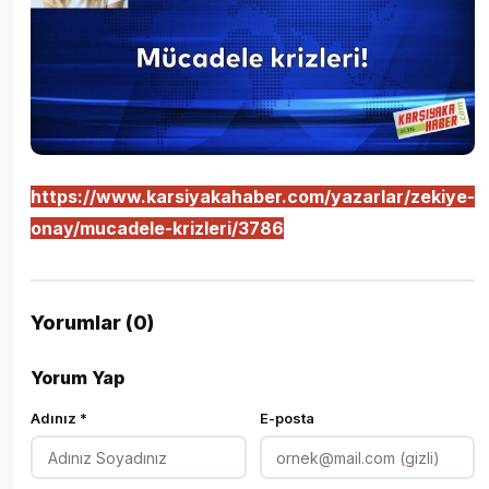
https://www.karsiyakahaber.com/yazarlar/zekiye-
onay/mucadele-krizleri/3786
Yorumlar (0)
Yorum Yap
Adınız *
E-posta