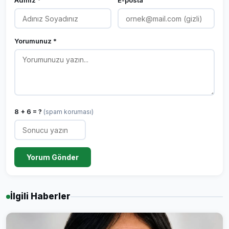
Adınız *
E-posta
Yorumunuz *
8 + 6 = ?
(spam koruması)
Yorum Gönder
İlgili Haberler