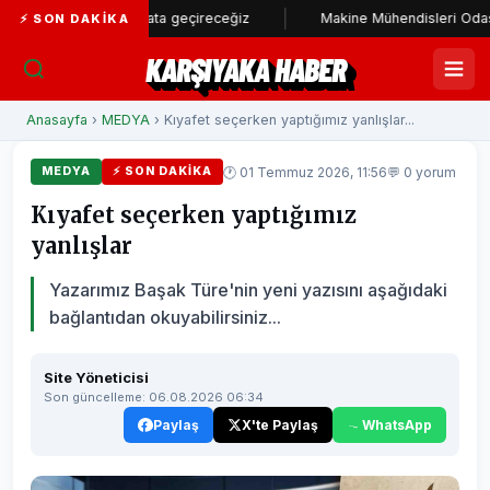
m stadı hayata geçireceğiz
Makine Mühendisleri Odası'ndan Başka
⚡ SON DAKIKA
KARŞIYAKA HABER
Anasayfa
›
MEDYA
› Kıyafet seçerken yaptığımız yanlışlar...
🕐 01 Temmuz 2026, 11:56
💬 0 yorum
MEDYA
⚡ SON DAKIKA
Kıyafet seçerken yaptığımız
yanlışlar
Yazarımız Başak Türe'nin yeni yazısını aşağıdaki
bağlantıdan okuyabilirsiniz...
Site Yöneticisi
Son güncelleme: 06.08.2026 06:34
Paylaş
X'te Paylaş
WhatsApp