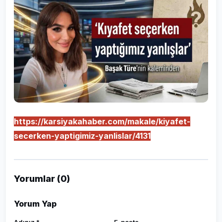
https://karsiyakahaber.com/makale/kiyafet-
secerken-yaptigimiz-yanlislar/4131
Yorumlar (0)
Yorum Yap