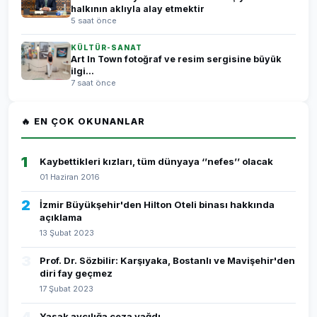
halkının aklıyla alay etmektir
5 saat önce
KÜLTÜR-SANAT
Art In Town fotoğraf ve resim sergisine büyük
ilgi...
7 saat önce
🔥 EN ÇOK OKUNANLAR
1
Kaybettikleri kızları, tüm dünyaya ‘’nefes’’ olacak
01 Haziran 2016
2
İzmir Büyükşehir'den Hilton Oteli binası hakkında
açıklama
13 Şubat 2023
3
Prof. Dr. Sözbilir: Karşıyaka, Bostanlı ve Mavişehir'den
diri fay geçmez
17 Şubat 2023
Yasak avcılığa ceza yağdı