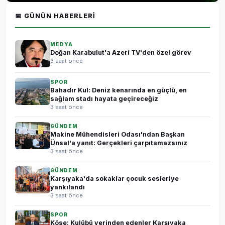
📅 GÜNÜN HABERLERI
MEDYA
Doğan Karabulut'a Azeri TV'den özel görev
3 saat önce
SPOR
Bahadır Kul: Deniz kenarında en güçlü, en
sağlam stadı hayata geçireceğiz
3 saat önce
GÜNDEM
Makine Mühendisleri Odası'ndan Başkan
Ünsal'a yanıt: Gerçekleri çarpıtamazsınız
3 saat önce
GÜNDEM
Karşıyaka'da sokaklar çocuk sesleriye
yankılandı
3 saat önce
SPOR
Köse: Kulübü yerinden edenler Karşıyaka