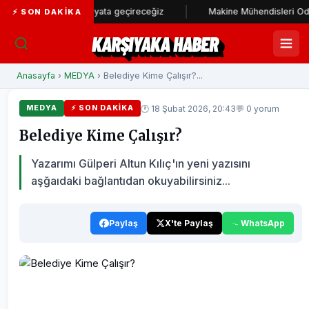
lam stadı hayata geçireceğiz
Makine Mühendisleri Odası'ndan Baş
⚡ SON DAKIKA
KARŞIYAKA HABER
Anasayfa
›
MEDYA
› Belediye Kime Çalışır?...
🕐 18 Şubat 2026, 20:43
💬 0 yorum
MEDYA
⚡ SON DAKIKA
Belediye Kime Çalışır?
Yazarımı Gülperi Altun Kılıç'ın yeni yazısını
aşğaıdaki bağlantıdan okuyabilirsiniz...
Paylaş
X'te Paylaş
WhatsApp