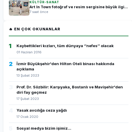
KÜLTÜR-SANAT
Art In Town fotoğraf ve resim sergisine büyük ilgi...
7 saat önce
🔥 EN ÇOK OKUNANLAR
1
Kaybettikleri kızları, tüm dünyaya ‘’nefes’’ olacak
01 Haziran 2016
2
İzmir Büyükşehir'den Hilton Oteli binası hakkında
açıklama
13 Şubat 2023
3
Prof. Dr. Sözbilir: Karşıyaka, Bostanlı ve Mavişehir'den
diri fay geçmez
17 Şubat 2023
4
Yasak avcılığa ceza yağdı
17 Ocak 2020
5
Sosyal medya bizim işimiz...