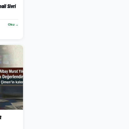
il Sivri
Oku →
t