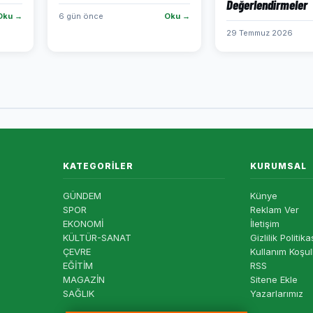
Değerlendirmeler
Oku →
6 gün önce
Oku →
29 Temmuz 2026
KATEGORILER
KURUMSAL
GÜNDEM
Künye
SPOR
Reklam Ver
EKONOMİ
İletişim
KÜLTÜR-SANAT
Gizlilik Politika
ÇEVRE
Kullanım Koşul
EĞİTİM
RSS
MAGAZİN
Sitene Ekle
SAĞLIK
Yazarlarımız