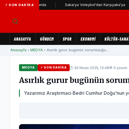
 Karşıyaka yolunda
Sakarya Voleybol'dan Karşıyaka'ya
⚡ SON DAKIKA
ANASAYFA
GÜNDEM
SPOR
EKONOMİ
KÜLTÜR-SANA
Anasayfa
›
MEDYA
› Asırlık gurur bugünün sorumluluğu...
🕐 30 Nisan 2025, 13:48
💬 0 yorum
MEDYA
⚡ SON DAKIKA
Asırlık gurur bugünün soru
Yazarımız Araştırmacı Bedri Cumhur Doğu'nun yeni