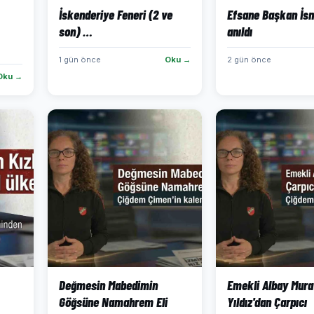
İskenderiye Feneri (2 ve
Efsane Başkan İsma
son) …
anıldı
1 gün önce
Oku →
2 gün önce
Oku →
Değmesin Mabedimin
Emekli Albay Mura
Göğsüne Namahrem Eli
Yıldız'dan Çarpıcı