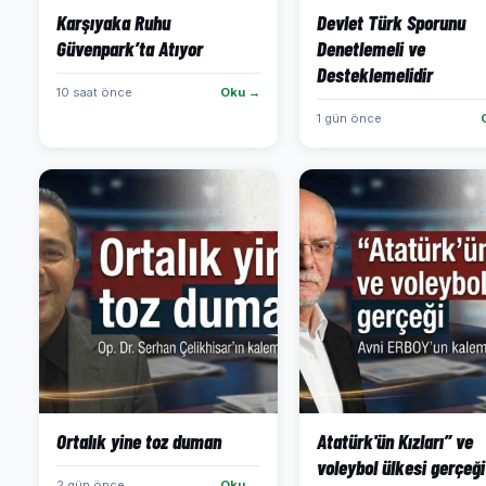
Karşıyaka Ruhu
Devlet Türk Sporunu
Güvenpark’ta Atıyor
Denetlemeli ve
Desteklemelidir
10 saat önce
Oku →
1 gün önce
Ortalık yine toz duman
Atatürk'ün Kızları” ve
voleybol ülkesi gerçeği
2 gün önce
Oku →