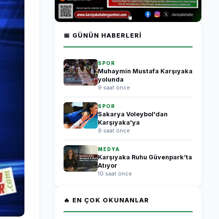
📅 GÜNÜN HABERLERI
SPOR
Muhaymin Mustafa Karşıyaka
yolunda
9 saat önce
SPOR
Sakarya Voleybol'dan
Karşıyaka'ya
9 saat önce
MEDYA
Karşıyaka Ruhu Güvenpark’ta
Atıyor
10 saat önce
🔥 EN ÇOK OKUNANLAR