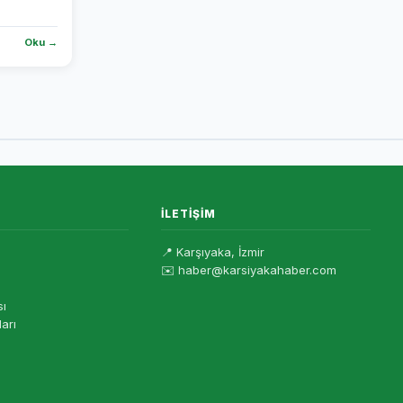
Oku →
İLETIŞIM
📍 Karşıyaka, İzmir
✉️ haber@karsiyakahaber.com
sı
ları