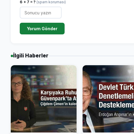
6 + 7 = ?
(spam koruması)
Yorum Gönder
İlgili Haberler