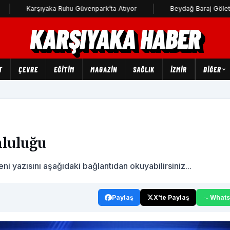
Karşıyaka Ruhu Güvenpark’ta Atıyor
Beydağ Baraj Göleti'ne uç
KARŞIYAKA HABER
T
ÇEVRE
EĞİTİM
MAGAZİN
SAĞLIK
İZMİR
DIĞER
mluluğu
 yazısını aşağıdaki bağlantıdan okuyabilirsiniz...
Paylaş
X'te Paylaş
What