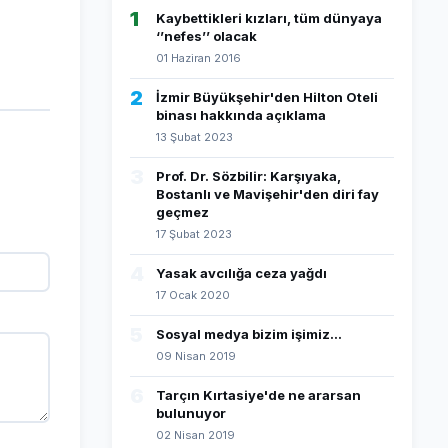
1
Kaybettikleri kızları, tüm dünyaya
‘’nefes’’ olacak
01 Haziran 2016
2
İzmir Büyükşehir'den Hilton Oteli
binası hakkında açıklama
13 Şubat 2023
3
Prof. Dr. Sözbilir: Karşıyaka,
Bostanlı ve Mavişehir'den diri fay
geçmez
17 Şubat 2023
4
Yasak avcılığa ceza yağdı
17 Ocak 2020
5
Sosyal medya bizim işimiz...
09 Nisan 2019
6
Tarçın Kırtasiye'de ne ararsan
bulunuyor
02 Nisan 2019