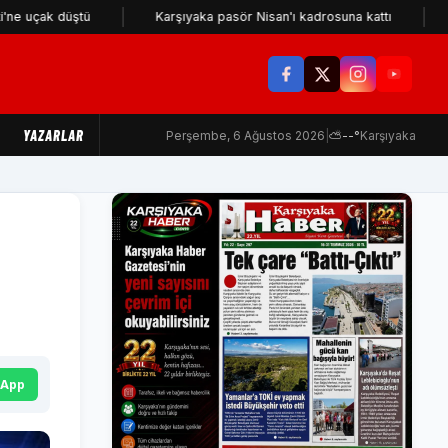
ak düştü
Karşıyaka pasör Nisan'ı kadrosuna kattı
KSK iç
YAZARLAR
Perşembe, 6 Ağustos 2026
|
⛅
--°
Karşıyaka
sApp