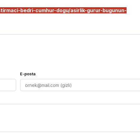
tirmaci-bedri-cumhur-dogu/asirlik-gurur-bugunun-
E-posta