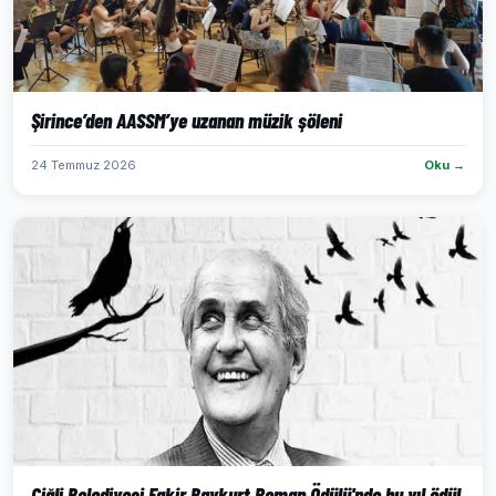
Şirince’den AASSM’ye uzanan müzik şöleni
24 Temmuz 2026
Oku →
Çiğli Belediyesi Fakir Baykurt Roman Ödülü'nde bu yıl ödül