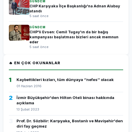
GÜNDEM
CHP Karşıyaka İlçe Başkanlığı'na Adnan Alabay
atandı
5 saat önce
GÜNDEM
CHP'li Evsen: Cemil Tugay'ın da bir bağış
kampanyası başlatması bizleri ancak memnun
eder
5 saat önce
🔥 EN ÇOK OKUNANLAR
1
Kaybettikleri kızları, tüm dünyaya ‘’nefes’’ olacak
01 Haziran 2016
2
İzmir Büyükşehir'den Hilton Oteli binası hakkında
açıklama
13 Şubat 2023
3
Prof. Dr. Sözbilir: Karşıyaka, Bostanlı ve Mavişehir'den
diri fay geçmez