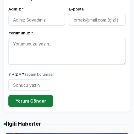
Adınız *
E-posta
Yorumunuz *
7 + 2 = ?
(spam koruması)
Yorum Gönder
İlgili Haberler