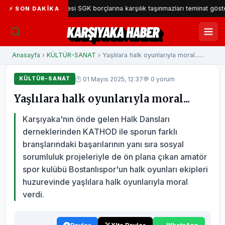
yaka Belediyesi SGK borçlarına karşılık taşınmazları teminat gösterecek
⚡ SON DAKIKA
KARŞIYAKA HABER
Anasayfa
›
KÜLTÜR-SANAT
› Yaşlılara halk oyunlarıyla moral......
🕐 01 Mayıs 2025, 12:37
💬 0 yorum
KÜLTÜR-SANAT
Yaşlılara halk oyunlarıyla moral...
Karşıyaka'nın önde gelen Halk Dansları
derneklerinden KATHOD ile sporun farklı
branşlarındaki başarılarının yanı sıra sosyal
sorumluluk projeleriyle de ön plana çıkan amatör
spor kulübü Bostanlıspor'un halk oyunları ekipleri
huzurevinde yaşlılara halk oyunlarıyla moral
verdi.