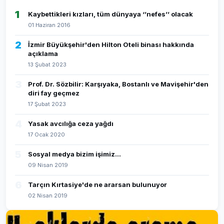
1
Kaybettikleri kızları, tüm dünyaya ‘’nefes’’ olacak
01 Haziran 2016
2
İzmir Büyükşehir'den Hilton Oteli binası hakkında
açıklama
13 Şubat 2023
3
Prof. Dr. Sözbilir: Karşıyaka, Bostanlı ve Mavişehir'den
diri fay geçmez
17 Şubat 2023
4
Yasak avcılığa ceza yağdı
17 Ocak 2020
5
Sosyal medya bizim işimiz...
09 Nisan 2019
6
Tarçın Kırtasiye'de ne ararsan bulunuyor
02 Nisan 2019