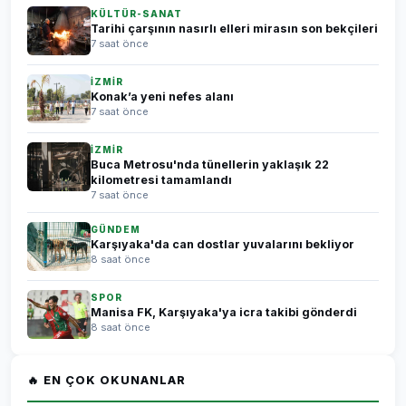
KÜLTÜR-SANAT
Tarihi çarşının nasırlı elleri mirasın son bekçileri
7 saat önce
İZMİR
Konak’a yeni nefes alanı
7 saat önce
İZMİR
Buca Metrosu'nda tünellerin yaklaşık 22
kilometresi tamamlandı
7 saat önce
GÜNDEM
Karşıyaka'da can dostlar yuvalarını bekliyor
8 saat önce
SPOR
Manisa FK, Karşıyaka'ya icra takibi gönderdi
8 saat önce
🔥 EN ÇOK OKUNANLAR