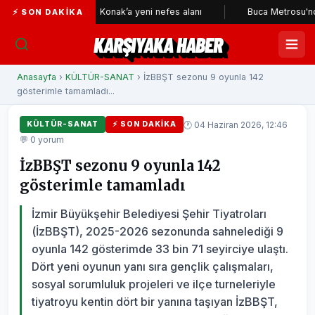
ri
Konak’a yeni nefes alanı
Buca Metrosu'nda tünelleri
⚡ SON DAKIKA
KARŞIYAKA HABER
Anasayfa
›
KÜLTÜR-SANAT
› İzBBŞT sezonu 9 oyunla 142
gösterimle tamamladı...
🕐 04 Haziran 2026, 12:46
KÜLTÜR-SANAT
⚡ SON DAKIKA
💬 0 yorum
İzBBŞT sezonu 9 oyunla 142
gösterimle tamamladı
İzmir Büyükşehir Belediyesi Şehir Tiyatroları
(İzBBŞT), 2025-2026 sezonunda sahnelediği 9
oyunla 142 gösterimde 33 bin 71 seyirciye ulaştı.
Dört yeni oyunun yanı sıra gençlik çalışmaları,
sosyal sorumluluk projeleri ve ilçe turneleriyle
tiyatroyu kentin dört bir yanına taşıyan İzBBŞT,