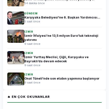
54 dakika önce
GÜNDEM
Karşıyaka Belediyesi'ne 6. Başkan Yardımcısı...
5 saat önce
İZMİR
İzmir İtfaiyesi’ne 13,5 milyon Euro’luk teknoloji
yatırımı
9 saat önce
İZMİR
İzmir Yurttaş Meclisi; Çiğli, Karşıyaka ve
Bayraklı’da devam edecek
9 saat önce
İZMİR
Onat Tüneli'nde son etabın yapımına başlanıyor
9 saat önce
🔥 EN ÇOK OKUNANLAR