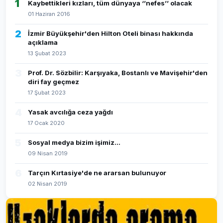
1
Kaybettikleri kızları, tüm dünyaya ‘’nefes’’ olacak
01 Haziran 2016
2
İzmir Büyükşehir'den Hilton Oteli binası hakkında
açıklama
13 Şubat 2023
3
Prof. Dr. Sözbilir: Karşıyaka, Bostanlı ve Mavişehir'den
diri fay geçmez
17 Şubat 2023
4
Yasak avcılığa ceza yağdı
17 Ocak 2020
5
Sosyal medya bizim işimiz...
09 Nisan 2019
6
Tarçın Kırtasiye'de ne ararsan bulunuyor
02 Nisan 2019