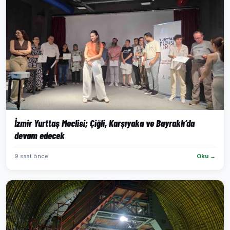
İzmir Yurttaş Meclisi; Çiğli, Karşıyaka ve Bayraklı’da
devam edecek
9 saat önce
Oku →