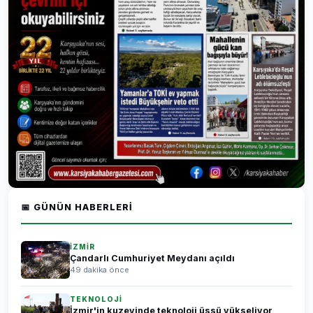
📅 GÜNÜN HABERLERI
İZMİR
Çandarlı Cumhuriyet Meydanı açıldı
49 dakika önce
TEKNOLOJİ
İzmir'in kuzeyinde teknoloji üssü yükseliyor