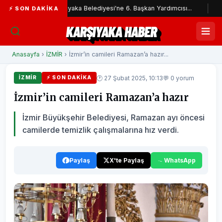
Karşıyaka Belediyesi'ne 6. Başkan Yardımcısı...
İzmir İtfai
⚡ SON DAKIKA
KARŞIYAKA HABER
Anasayfa
›
İZMİR
› İzmir’in camileri Ramazan’a hazır...
🕐 27 Şubat 2025, 10:13
💬 0 yorum
İZMİR
⚡ SON DAKIKA
İzmir’in camileri Ramazan’a hazır
İzmir Büyükşehir Belediyesi, Ramazan ayı öncesi
camilerde temizlik çalışmalarına hız verdi.
Paylaş
X'te Paylaş
WhatsApp