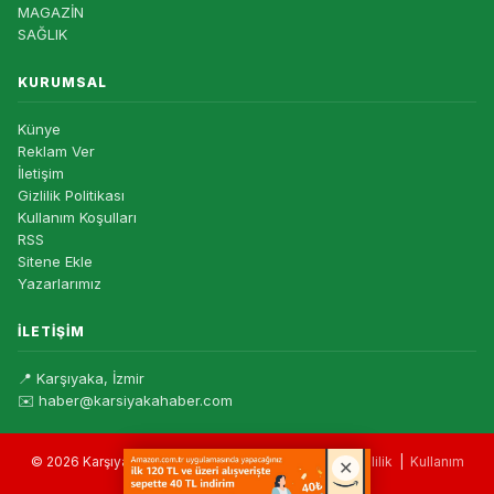
MAGAZİN
SAĞLIK
KURUMSAL
Künye
Reklam Ver
İletişim
Gizlilik Politikası
Kullanım Koşulları
RSS
Sitene Ekle
Yazarlarımız
İLETIŞIM
📍 Karşıyaka, İzmir
✉️ haber@karsiyakahaber.com
© 2026 Karşıyaka Haber — Tüm hakları saklıdır. |
Gizlilik
|
Kullanım
Koşulları