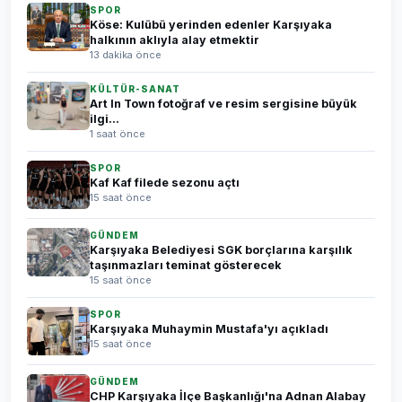
SPOR
Köse: Kulübü yerinden edenler Karşıyaka
halkının aklıyla alay etmektir
13 dakika önce
KÜLTÜR-SANAT
Art In Town fotoğraf ve resim sergisine büyük
ilgi...
1 saat önce
SPOR
Kaf Kaf filede sezonu açtı
15 saat önce
GÜNDEM
Karşıyaka Belediyesi SGK borçlarına karşılık
taşınmazları teminat gösterecek
15 saat önce
SPOR
Karşıyaka Muhaymin Mustafa'yı açıkladı
15 saat önce
GÜNDEM
CHP Karşıyaka İlçe Başkanlığı'na Adnan Alabay