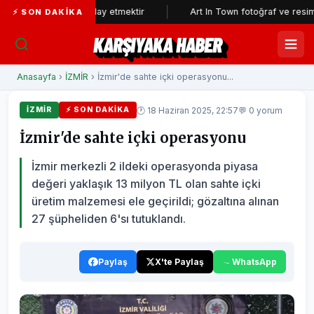
ın aklıyla alay etmektir
Art In Town fotoğraf ve resim sergisine 
⚡ SON DAKIKA
KARŞIYAKA HABER
Anasayfa
›
İZMİR
› İzmir'de sahte içki operasyonu...
🕐 18 Haziran 2025, 22:57
💬 0 yorum
İZMİR
⚡ SON DAKIKA
İzmir'de sahte içki operasyonu
İzmir merkezli 2 ildeki operasyonda piyasa
değeri yaklaşık 13 milyon TL olan sahte içki
üretim malzemesi ele geçirildi; gözaltına alınan
27 şüpheliden 6'sı tutuklandı.
Paylaş
X'te Paylaş
WhatsApp