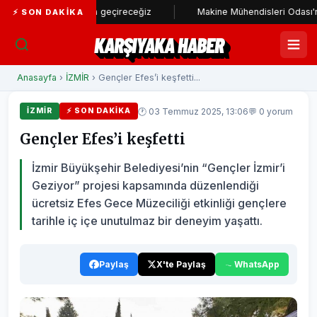
stadı hayata geçireceğiz
Makine Mühendisleri Odası'ndan Başkan 
⚡ SON DAKIKA
KARŞIYAKA HABER
Anasayfa
›
İZMİR
› Gençler Efes’i keşfetti...
🕐 03 Temmuz 2025, 13:06
💬 0 yorum
İZMİR
⚡ SON DAKIKA
Gençler Efes’i keşfetti
İzmir Büyükşehir Belediyesi’nin “Gençler İzmir’i
Geziyor” projesi kapsamında düzenlendiği
ücretsiz Efes Gece Müzeciliği etkinliği gençlere
tarihle iç içe unutulmaz bir deneyim yaşattı.
Paylaş
X'te Paylaş
WhatsApp