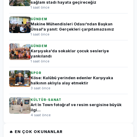
sağlam stadı hayata geçireceğiz
1 saat önce
GÜNDEM
Makine Mühendisleri Odası'ndan Başkan
Ünsal'a yanıt: Gerçekleri çarpıtamazsınız
1 saat önce
GÜNDEM
Karşıyaka'da sokaklar çocuk sesleriye
yankılandı
1 saat önce
SPOR
Köse: Kulübü yerinden edenler Karşıyaka
halkının aklıyla alay etmektir
3 saat önce
KÜLTÜR-SANAT
Art In Town fotoğraf ve resim sergisine büyük
ilgi...
4 saat önce
🔥 EN ÇOK OKUNANLAR