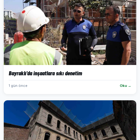
Bayraklı'da inşaatlara sıkı denetim
1 gün önce
Oku →