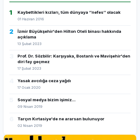
1
Kaybettikleri kızları, tüm dünyaya ‘’nefes’’ olacak
01 Haziran 2016
2
İzmir Büyükşehir'den Hilton Oteli binası hakkında
açıklama
13 Şubat 2023
3
Prof. Dr. Sözbilir: Karşıyaka, Bostanlı ve Mavişehir'den
diri fay geçmez
17 Şubat 2023
4
Yasak avcılığa ceza yağdı
17 Ocak 2020
5
Sosyal medya bizim işimiz...
09 Nisan 2019
6
Tarçın Kırtasiye'de ne ararsan bulunuyor
02 Nisan 2019