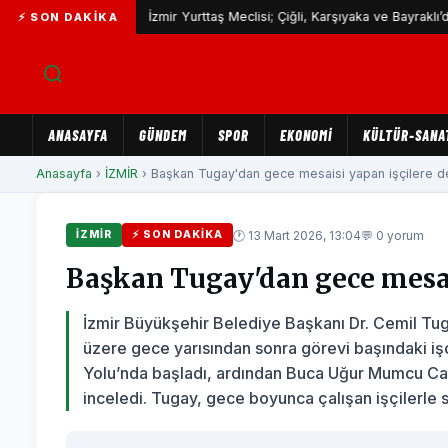
mı
İzmir Yurttaş Meclisi; Çiğli, Karşıyaka ve Bayraklı’da devam e
⚡ SON DAKIKA
ANASAYFA
GÜNDEM
SPOR
EKONOMİ
KÜLTÜR-SANA
Anasayfa
›
İZMİR
› Başkan Tugay'dan gece mesaisi yapan işçilere de
🕐 13 Mart 2026, 13:04
💬 0 yorum
İZMİR
⚡ SON DAKIKA
Başkan Tugay'dan gece mesai
İzmir Büyükşehir Belediye Başkanı Dr. Cemil Tug
üzere gece yarısından sonra görevi başındaki işç
Yolu’nda başladı, ardından Buca Uğur Mumcu Cad
inceledi. Tugay, gece boyunca çalışan işçilerle so