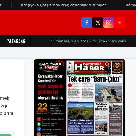
Karşıyaka Çarşısı’nda araç denetimleri sürüyor
Karşıyaka'dan TFF 
YAZARLAR
Cumartesi, 8 Ağustos 2026
|
⛅
--°
Karşıyaka
lemek
evgi
larını