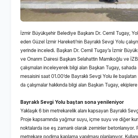
İzmir Büyükşehir Belediye Başkanı Dr. Cemil Tugay, Yo
eden Güzel İzmir Hareketi’nin Bayraklı Sevgi Yolu çalı
yerinde inceledi. Başkan Dr. Cemil Tugay’a İzmir Büyükş
ve Onarım Dairesi Başkanı Selahattin Mamikoğlu ve İZBE
çalışmaları inceleyerek bilgi alan Başkan Tugay, sahada 
mesaisini saat 01.00’de Bayraklı Sevgi Yolu ile başla
da çalışmalar hakkında bilgi alan Başkan Tugay, ekiplere k
Bayraklı Sevgi Yolu baştan sona yenileniyor
Yaklaşık 6 bin metrekarelik alanı kapsayan Bayraklı Sev
Proje kapsamında yağmur suyu, içme suyu ve diğer kurumla
noktalarda ise eş zamanlı olarak zeminler betonlanıyor
metrekare podima kaplama yapılması planlanıyor. Kullanı