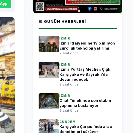
sApp
📅 GÜNÜN HABERLERI
İZMİR
İzmir İtfaiyesi’ne 13,5 milyon
Euro’luk teknoloji yatırımı
2 saat önce
İZMİR
İzmir Yurttaş Meclisi; Çiğli,
Karşıyaka ve Bayraklı’da
devam edecek
2 saat önce
İZMİR
Onat Tüneli'nde son etabın
yapımına başlanıyor
2 saat önce
GÜNDEM
Karşıyaka Çarşısı’nda araç
denetimleri sürüyor