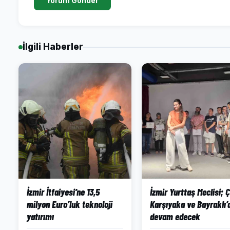
Yorum Gönder
İlgili Haberler
İzmir İtfaiyesi’ne 13,5
İzmir Yurttaş Meclisi; Çi
milyon Euro’luk teknoloji
Karşıyaka ve Bayraklı’
yatırımı
devam edecek