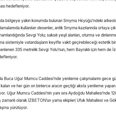
ası hedefleniyor.
nda bölgeye yakın konumda bulunan Smyrna Höyüğü’ndeki arkeolo
amalarında kullanılan desenler, antik Smyrna kazılarında ortaya çık
mlandığında Sevgi Yolu; saksılı yeşil alanları, oturma ve dinlenm
ma sistemiyle vatandaşların keyifle vakit geçirebileceği estetik b
zenlenen 335 metrelik Sevgi Yolu’nun, hem Bayraklı için hem de İzm
defleniyor.
mında Buca Uğur Mumcu Caddesi’nde yenileme çalışmalarını gece 
 kalan ve her gün on binlerce aracın geçtiği aksta yenileme yapan
uruyor. Uğur Mumcu Caddesi’nin yanı sıra Aydoğdu Mahallesi’nde 12
e eş zamanlı olarak İZBETON’un yama ekipleri Ufuk Mahallesi ve Gö
alışma yürütüyor.