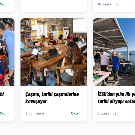
Oku →
16 saat önce
bi
Çeşme, tarihi çeşmelerine
İZSU’dan yılın ilk 
kavuşuyor
tarihi altyapı sefe
Oku →
2 gün önce
Oku →
2 gün önce