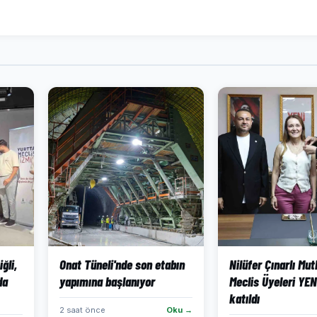
ğli,
Onat Tüneli'nde son etabın
Nilüfer Çınarlı Mut
da
yapımına başlanıyor
Meclis Üyeleri YEN
katıldı
2 saat önce
Oku →