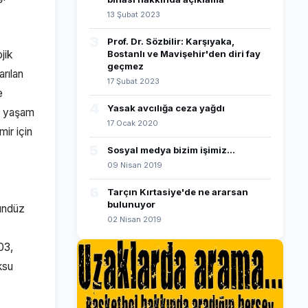
13 Şubat 2023
3
Prof. Dr. Sözbilir: Karşıyaka,
jik
Bostanlı ve Mavişehir'den diri fay
geçmez
arılan
17 Şubat 2023
e
4
Yasak avcılığa ceza yağdı
ir yaşam
17 Ocak 2020
ir için
5
Sosyal medya bizim işimiz...
09 Nisan 2019
6
Tarçın Kırtasiye'de ne ararsan
bulunuyor
gündüz
02 Nisan 2019
03,
ksu