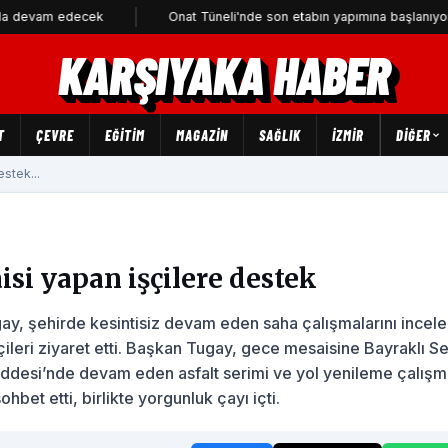
decek
Onat Tüneli'nde son etabın yapımına başlanıyor
KARŞIYAKA HABER
T
ÇEVRE
EĞİTİM
MAGAZİN
SAĞLIK
İZMİR
DIĞER
stek...
si yapan işçilere destek
ay, şehirde kesintisiz devam eden saha çalışmalarını ince
ileri ziyaret etti. Başkan Tugay, gece mesaisine Bayraklı S
desi’nde devam eden asfalt serimi ve yol yenileme çalışma
hbet etti, birlikte yorgunluk çayı içti.