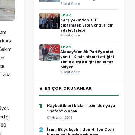
2 saat önce
SPOR
Karşıyaka'dan TFF
çıkarması: Erol Söngür için
adalet talebi
vam
2 saat önce
 karşı
SPOR
 Bakım
Alabay'dan Ak Parti'ye stat
yanıtı: Kimin hizmet ettiğini
len
kimin eleştirdiğini halkımız
ece
biliyor
2 saat önce
urada
🔥 EN ÇOK OKUNANLAR
1
Kaybettikleri kızları, tüm dünyaya
üyor.
‘’nefes’’ olacak
ndığı
01 Haziran 2016
260
2
İzmir Büyükşehir'den Hilton Oteli
ğı
binası hakkında açıklama