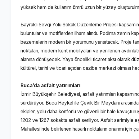
yüksek hem de kullanım ömrü uzun bir yüzey oluşturulm
Bayraklı Sevgi Yolu Sokak Düzenleme Projesi kapsamı
buluntular ve motiflerden ilham alındı. Podima zemin kapl
bezemelerin modern bir yorumunu yansıtacak. Proje tama
noktaları, modern kent mobilyaları ve yenilenen aydınlat
alanına dönüşecek. Yaya öncelikli ticaret aksı olarak dü
kültürel, tarihi ve ticari açıdan cazibe merkezi olması he
Buca’da asfalt yatırımları
İzmir Büyükşehir Belediyesi, asfalt yatırımları kapsa
sürdürüyor. Buca Heykel ile Çevik Bir Meydanı arasında
ekipler, yolu daha konforlu ve güvenli bir hale kavuşt
1202 ve 1267 sokakta asfalt seriliyor. Asfalt serimiyl
Mahallesi’nde belirlenen hasarlı noktaların onarımı için ç