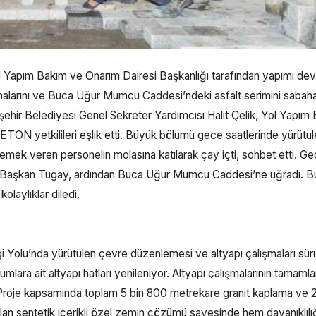
l Yapım Bakım ve Onarım Dairesi Başkanlığı tarafından yapımı de
şmalarını ve Buca Uğur Mumcu Caddesi’ndeki asfalt serimini sabaha
ehir Belediyesi Genel Sekreter Yardımcısı Halit Çelik, Yol Yapım
TON yetkilileri eşlik etti. Büyük bölümü gece saatlerinde yürütü
emek veren personelin molasına katılarak çay içti, sohbet etti. G
tan Başkan Tugay, ardından Buca Uğur Mumcu Caddesi’ne uğradı. B
olaylıklar diledi.
gi Yolu’nda yürütülen çevre düzenlemesi ve altyapı çalışmaları sür
ra ait altyapı hatları yenileniyor. Altyapı çalışmalarının tamamla
. Proje kapsamında toplam 5 bin 800 metrekare granit kaplama ve 
lan sentetik içerikli özel zemin çözümü sayesinde hem dayanıklılı