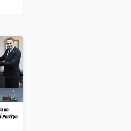
lu ve
İ Parti'ye