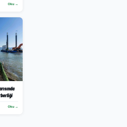
Oku →
yarısında
rberliği
Oku →