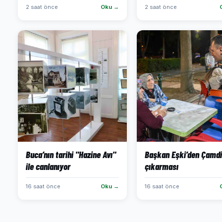
2 saat önce
Oku →
2 saat önce
Buca’nın tarihi "Hazine Avı"
Başkan Eşki’den Çamdi
ile canlanıyor
çıkarması
16 saat önce
Oku →
16 saat önce