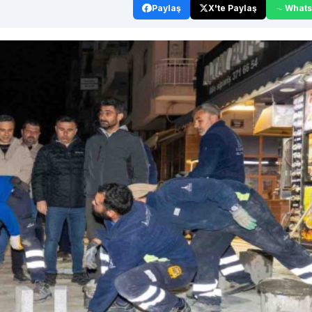
Paylaş
X'te Paylaş
What