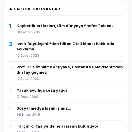
🔥 EN ÇOK OKUNANLAR
1
Kaybettikleri kızları, tüm dünyaya ‘’nefes’’ olacak
01 Haziran 2016
2
İzmir Büyükşehir'den Hilton Oteli binası hakkında
açıklama
13 Şubat 2023
3
Prof. Dr. Sözbilir: Karşıyaka, Bostanlı ve Mavişehir'den
diri fay geçmez
17 Şubat 2023
4
Yasak avcılığa ceza yağdı
17 Ocak 2020
5
Sosyal medya bizim işimiz...
09 Nisan 2019
6
Tarçın Kırtasiye'de ne ararsan bulunuyor