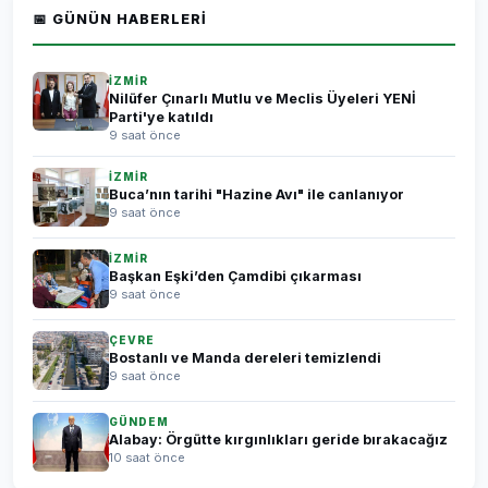
📅 GÜNÜN HABERLERI
İZMİR
Nilüfer Çınarlı Mutlu ve Meclis Üyeleri YENİ
Parti'ye katıldı
9 saat önce
İZMİR
Buca’nın tarihi "Hazine Avı" ile canlanıyor
9 saat önce
İZMİR
Başkan Eşki’den Çamdibi çıkarması
9 saat önce
ÇEVRE
Bostanlı ve Manda dereleri temizlendi
9 saat önce
GÜNDEM
Alabay: Örgütte kırgınlıkları geride bırakacağız
10 saat önce