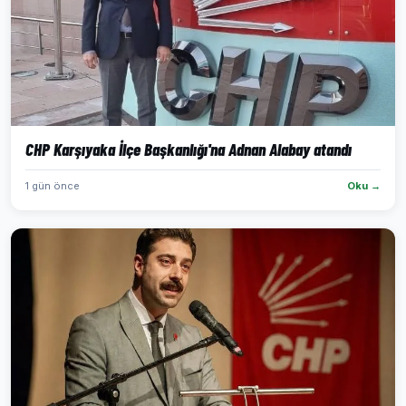
CHP Karşıyaka İlçe Başkanlığı'na Adnan Alabay atandı
1 gün önce
Oku →