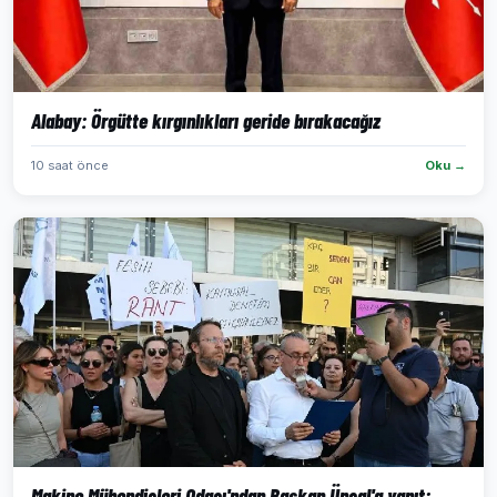
Alabay: Örgütte kırgınlıkları geride bırakacağız
10 saat önce
Oku →
Makine Mühendisleri Odası'ndan Başkan Ünsal'a yanıt: