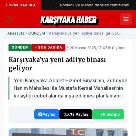
ti'ye katıldı
Bostanlı ve Manda dereleri temizlendi
Ala
⚡ SON DAKIKA
KARŞIYAKA HABER
Anasayfa
›
GÜNDEM
› Karşıyaka'ya yeni adliye binası geliyor...
🕐 28 Kasım 2025, 17:47
💬 0 yorum
GÜNDEM
⚡ SON DAKIKA
Karşıyaka'ya yeni adliye binası
geliyor
Yeni Karşıyaka Adalet Hizmet Binası’nın, Zübeyde
Hanım Mahallesi ile Mustafa Kemal Mahallesi’nin
kesiştiği cebel alanda inşa edilmesi planlanıyor.
Paylaş
X'te Paylaş
WhatsApp