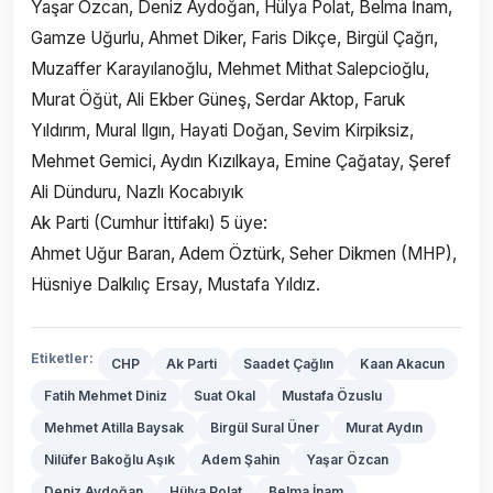
Yaşar Özcan, Deniz Aydoğan, Hülya Polat, Belma İnam,
Gamze Uğurlu, Ahmet Diker, Faris Dikçe, Birgül Çağrı,
Muzaffer Karayılanoğlu, Mehmet Mithat Salepcioğlu,
Murat Öğüt, Ali Ekber Güneş, Serdar Aktop, Faruk
Yıldırım, Mural Ilgın, Hayati Doğan, Sevim Kirpiksiz,
Mehmet Gemici, Aydın Kızılkaya, Emine Çağatay, Şeref
Ali Dünduru, Nazlı Kocabıyık
Ak Parti (Cumhur İttifakı) 5 üye:
Ahmet Uğur Baran, Adem Öztürk, Seher Dikmen (MHP),
Hüsniye Dalkılıç Ersay, Mustafa Yıldız.
Etiketler:
CHP
Ak Parti
Saadet Çağlın
Kaan Akacun
Fatih Mehmet Diniz
Suat Okal
Mustafa Özuslu
Mehmet Atilla Baysak
Birgül Sural Üner
Murat Aydın
Nilüfer Bakoğlu Aşık
Adem Şahin
Yaşar Özcan
Deniz Aydoğan
Hülya Polat
Belma İnam