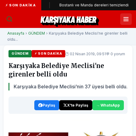
i'ye katıldı
Bostanlı ve Manda dereleri temizlendi
Ala
⚡ SON DAKIKA
KARŞIYAKA HABER
Anasayfa
›
GÜNDEM
› Karşıyaka Belediye Meclisi'ne girenler belli
oldu...
🕐 02 Nisan 2019, 09:51
💬 0 yorum
GÜNDEM
⚡ SON DAKIKA
Karşıyaka Belediye Meclisi'ne
girenler belli oldu
Karşıyaka Belediye Meclisi’nin 37 üyesi belli oldu.
Paylaş
X'te Paylaş
WhatsApp