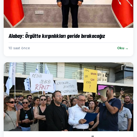
Alabay: Örgütte kırgınlıkları geride bırakacağız
10 saat önce
Oku →