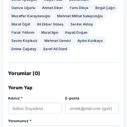
Gamze Uğurlu
Ahmet Diker
Faris Dikçe
Birgül Çağrı
Muzaffer Karayılanoğlu
Mehmet Mithat Salepcioğlu
Murat Öğüt
Ali Ekber Güneş
Serdar Aktop
Faruk Yıldırım
Mural Ilgın
Hayati Doğan
Sevim Kirpiksiz
Mehmet Gemici
Aydın Kızılkaya
Emine Çağatay
Şeref Ali Dünd
Yorumlar (0)
Yorum Yap
Adınız *
E-posta
Yorumunuz *