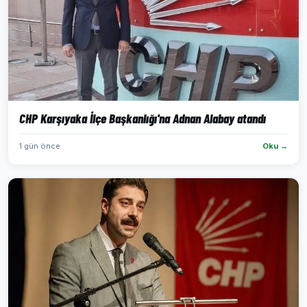
CHP Karşıyaka İlçe Başkanlığı'na Adnan Alabay atandı
1 gün önce
Oku →