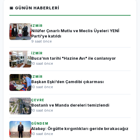
📅 GÜNÜN HABERLERI
İZMİR
Nilüfer Çınarlı Mutlu ve Meclis Üyeleri YENİ
Parti'ye katıldı
9 saat önce
İZMİR
Buca’nın tarihi "Hazine Avı" ile canlanıyor
10 saat önce
İZMİR
Başkan Eşki’den Çamdibi çıkarması
10 saat önce
ÇEVRE
Bostanlı ve Manda dereleri temizlendi
10 saat önce
GÜNDEM
Alabay: Örgütte kırgınlıkları geride bırakacağız
10 saat önce