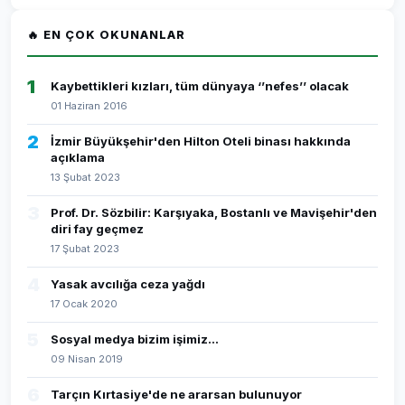
🔥 EN ÇOK OKUNANLAR
1
Kaybettikleri kızları, tüm dünyaya ‘’nefes’’ olacak
01 Haziran 2016
2
İzmir Büyükşehir'den Hilton Oteli binası hakkında
açıklama
13 Şubat 2023
3
Prof. Dr. Sözbilir: Karşıyaka, Bostanlı ve Mavişehir'den
diri fay geçmez
17 Şubat 2023
4
Yasak avcılığa ceza yağdı
17 Ocak 2020
5
Sosyal medya bizim işimiz...
09 Nisan 2019
6
Tarçın Kırtasiye'de ne ararsan bulunuyor