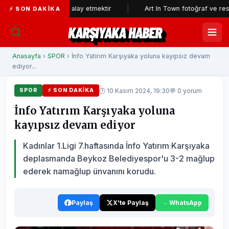
kının aklıyla alay etmektir
Art In Town fotoğraf ve resim sergisin
⚡ SON DAKIKA
KARŞIYAKA HABER
Anasayfa
›
SPOR
› İnfo Yatırım Karşıyaka yoluna kayıpsız devam
ediyor...
🕐 10 Kasım 2024, 19:30
💬 0 yorum
SPOR
⚡ SON DAKIKA
İnfo Yatırım Karşıyaka yoluna
kayıpsız devam ediyor
Kadınlar 1.Ligi 7.haftasında İnfo Yatırım Karşıyaka
deplasmanda Beykoz Belediyespor'u 3-2 mağlup
ederek namağlup ünvanını korudu.
Paylaş
X'te Paylaş
WhatsApp