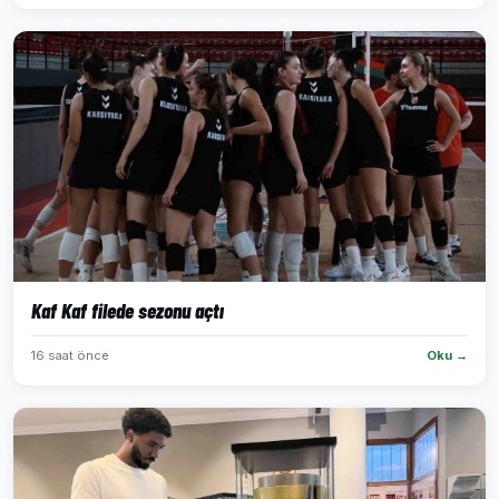
Kaf Kaf filede sezonu açtı
16 saat önce
Oku →