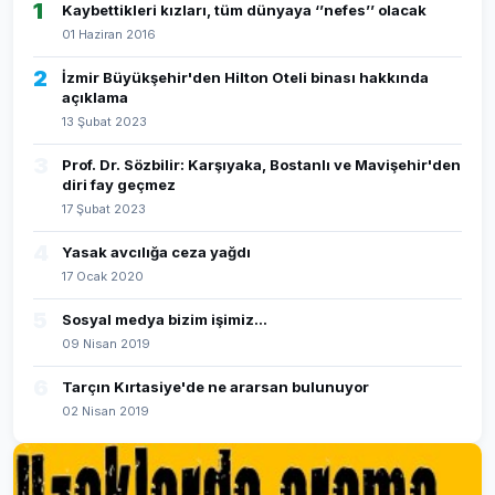
1
Kaybettikleri kızları, tüm dünyaya ‘’nefes’’ olacak
01 Haziran 2016
2
İzmir Büyükşehir'den Hilton Oteli binası hakkında
açıklama
13 Şubat 2023
3
Prof. Dr. Sözbilir: Karşıyaka, Bostanlı ve Mavişehir'den
diri fay geçmez
17 Şubat 2023
4
Yasak avcılığa ceza yağdı
17 Ocak 2020
5
Sosyal medya bizim işimiz...
09 Nisan 2019
6
Tarçın Kırtasiye'de ne ararsan bulunuyor
02 Nisan 2019