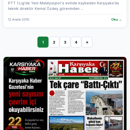
PTT 1.Lig'de Yeni Malatyaspor'a evinde kaybeden Karşıyaka'da
teknik direktör Kemal Özdeş görevinden ...
12 Aralık 2015
Oku →
1
2
3
4
»