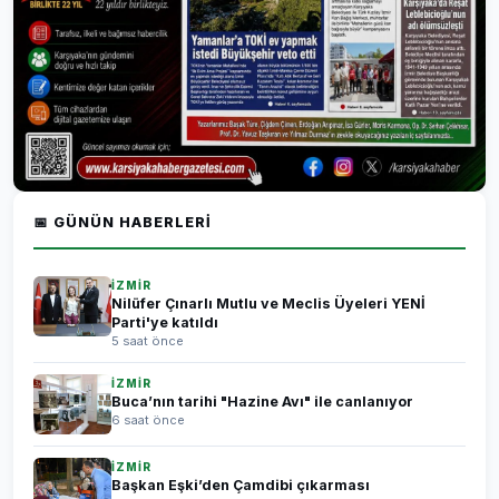
📅 GÜNÜN HABERLERI
İZMİR
Nilüfer Çınarlı Mutlu ve Meclis Üyeleri YENİ
Parti'ye katıldı
5 saat önce
İZMİR
Buca’nın tarihi "Hazine Avı" ile canlanıyor
6 saat önce
İZMİR
Başkan Eşki’den Çamdibi çıkarması