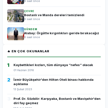
6 saat önce
ÇEVRE
Bostanlı ve Manda dereleri temizlendi
6 saat önce
GÜNDEM
Alabay: Örgütte kırgınlıkları geride bırakacağız
6 saat önce
🔥 EN ÇOK OKUNANLAR
1
Kaybettikleri kızları, tüm dünyaya ‘’nefes’’ olacak
01 Haziran 2016
2
İzmir Büyükşehir'den Hilton Oteli binası hakkında
açıklama
13 Şubat 2023
3
Prof. Dr. Sözbilir: Karşıyaka, Bostanlı ve Mavişehir'den
diri fay geçmez