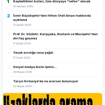
1
Kaybettikleri kızları, tüm dünyaya ‘’nefes’’ olacak
01 Haziran 2016
2
İzmir Büyükşehir'den Hilton Oteli binası hakkında
açıklama
13 Şubat 2023
3
Prof. Dr. Sözbilir: Karşıyaka, Bostanlı ve Mavişehir'den
diri fay geçmez
17 Şubat 2023
4
Yasak avcılığa ceza yağdı
17 Ocak 2020
5
Sosyal medya bizim işimiz...
09 Nisan 2019
6
Tarçın Kırtasiye'de ne ararsan bulunuyor
02 Nisan 2019