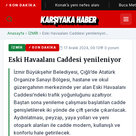
n bekçileri
Konak’a yeni nefes alanı
Buca Metrosu'nda t
⚡ SON DAKIKA
KARŞIYAKA HABER
Anasayfa
›
İZMİR
› Eski Havaalanı Caddesi yenileniyor...
🕐 17 Aralık 2024, 09:13
💬 0 yorum
İZMİR
⚡ SON DAKIKA
Eski Havaalanı Caddesi yenileniyor
İzmir Büyükşehir Belediyesi, Çiğli’de Atatürk
Organize Sanayi Bölgesi, hastane ve okul
güzergahının merkezinde yer alan Eski Havaalanı
Caddesi’ndeki trafik yoğunluğunu azaltıyor.
Baştan sona yenileme çalışması başlatılan cadde
genişletilerek iki yönde de çift şeride çıkarılacak.
Aydınlatması, peyzajı, yaya yolları ve yeni
otopark alanları ile cadde modern, kullanışlı ve
konforlu hale getirilecek.