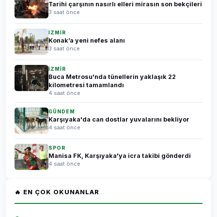
Tarihi çarşının nasırlı elleri mirasın son bekçileri
3 saat önce
İZMİR
Konak’a yeni nefes alanı
3 saat önce
İZMİR
Buca Metrosu'nda tünellerin yaklaşık 22
kilometresi tamamlandı
4 saat önce
GÜNDEM
Karşıyaka'da can dostlar yuvalarını bekliyor
4 saat önce
SPOR
Manisa FK, Karşıyaka'ya icra takibi gönderdi
4 saat önce
🔥 EN ÇOK OKUNANLAR