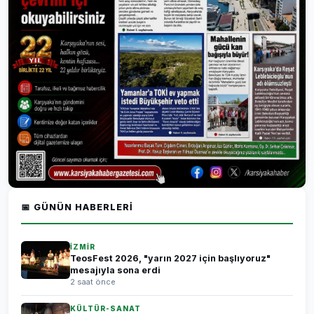
📅 GÜNÜN HABERLERI
İZMİR
TeosFest 2026, "yarın 2027 için başlıyoruz"
mesajıyla sona erdi
2 saat önce
KÜLTÜR-SANAT